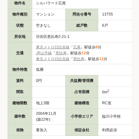
物件名
シルバラード広尾
物件種別
マンション
問合せ番号
13755
状態
空きなし
総戸数
6戸
所在地
渋谷区恵比寿2-21-1
東京メトロ日比谷線
「
広尾
」駅徒歩
8
分
交通
JR山手線
「
恵比寿
」駅徒歩
12
分
東京メトロ日比谷線
「
恵比寿
」駅徒歩
12
分
物件特徴
低層
賃料
0円
共益費/管理費
2
間取
占有面積
0m
建物階数
地上3階
建物構造
RC造
2004年11月
築年数
小学校エリア
臨川小学校
(築22年)
保険
要加入
保証会社
利用必須