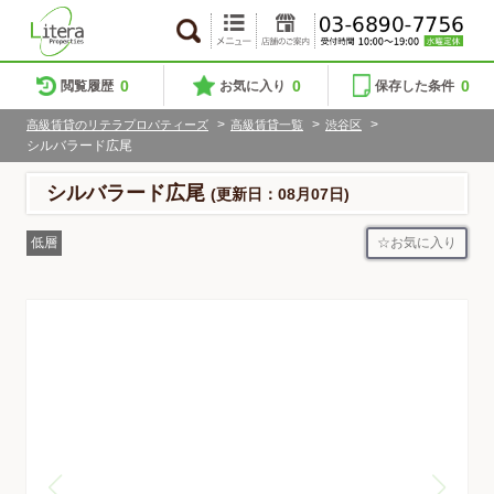
0
0
0
閲覧履歴
お気に入り
保存した条件
>
>
>
高級賃貸のリテラプロパティーズ
高級賃貸一覧
渋谷区
シルバラード広尾
シルバラード広尾
(更新日：08月07日)
お気に入り
低層