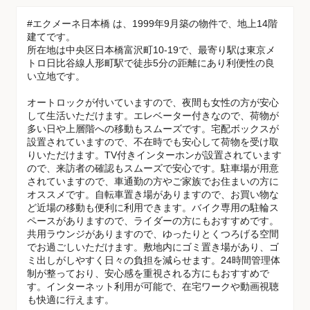
#エクメーネ日本橋 は、1999年9月築の物件で、地上14階
建てです。
所在地は中央区日本橋富沢町10-19で、最寄り駅は東京メ
トロ日比谷線人形町駅で徒歩5分の距離にあり利便性の良
い立地です。
オートロックが付いていますので、夜間も女性の方が安心
して生活いただけます。エレベーター付きなので、荷物が
多い日や上層階への移動もスムーズです。宅配ボックスが
設置されていますので、不在時でも安心して荷物を受け取
りいただけます。TV付きインターホンが設置されています
ので、来訪者の確認もスムーズで安心です。駐車場が用意
されていますので、車通勤の方やご家族でお住まいの方に
オススメです。自転車置き場がありますので、お買い物な
ど近場の移動も便利に利用できます。バイク専用の駐輪ス
ペースがありますので、ライダーの方にもおすすめです。
共用ラウンジがありますので、ゆったりとくつろげる空間
でお過ごしいただけます。敷地内にゴミ置き場があり、ゴ
ミ出しがしやすく日々の負担を減らせます。24時間管理体
制が整っており、安心感を重視される方にもおすすめで
す。インターネット利用が可能で、在宅ワークや動画視聴
も快適に行えます。