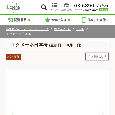
0
0
0
閲覧履歴
お気に入り
保存した条件
>
>
>
高級賃貸のリテラプロパティーズ
高級賃貸一覧
中央区
エクメーネ日本橋
エクメーネ日本橋
(更新日：08月05日)
お気に入り
分譲賃貸