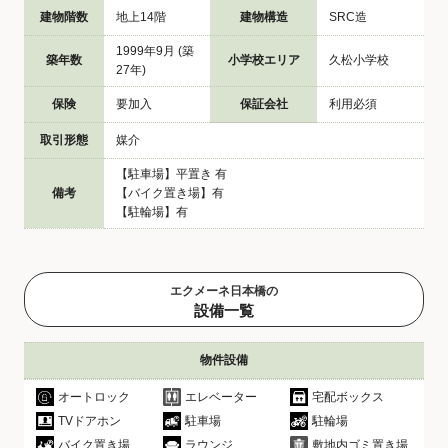
建物階数
地上14階
建物構造
SRC造
1999年9月 (築
築年数
小学校エリア
久松小学校
27年)
保険
要加入
保証会社
利用必須
取引形態
媒介
【駐車場】平置き 有
備考
【バイク置き場】有
【駐輪場】有
エクメーネ日本橋の
設備一覧
物件設備
オートロック
エレベーター
宅配ボックス
TVドアホン
駐車場
駐輪場
バイク置き場
ラウンジ
敷地内ゴミ置き場