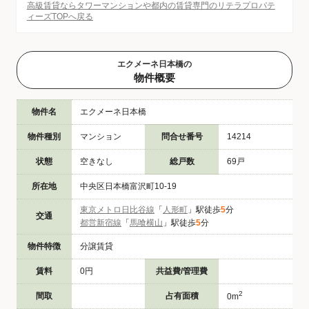
高級賃貸ならタワーマンションや都内の賃貸専門のリテラプロパテ
ィーズTOPへ戻る
エクメーネ日本橋の
物件概要
物件名
エクメーネ日本橋
物件種別
マンション
問合せ番号
14214
状態
空きなし
総戸数
69戸
所在地
中央区日本橋富沢町10-19
東京メトロ日比谷線
「
人形町
」駅徒歩
5
分
交通
都営新宿線
「
馬喰横山
」駅徒歩
5
分
物件特徴
分譲賃貸
賃料
0円
共益費/管理費
2
間取
占有面積
0m