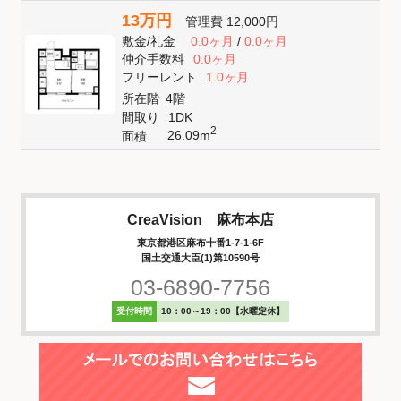
13万円
管理費
12,000円
敷金
/
礼金
0.0ヶ月
/
0.0ヶ月
仲介手数料
0.0ヶ月
フリーレント
1.0ヶ月
所在階
4階
間取り
1DK
2
26.09m
面積
CreaVision 麻布本店
東京都港区麻布十番1-7-1-6F
国土交通大臣(1)第10590号
03-6890-7756
受付時間
10：00～19：00【水曜定休】