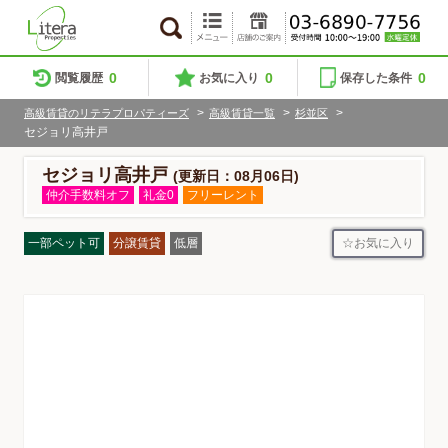
0
0
0
閲覧履歴
お気に入り
保存した条件
>
>
>
高級賃貸のリテラプロパティーズ
高級賃貸一覧
杉並区
セジョリ高井戸
セジョリ高井戸
(更新日：08月06日)
仲介手数料オフ
礼金0
フリーレント
お気に入り
一部ペット可
分譲賃貸
低層