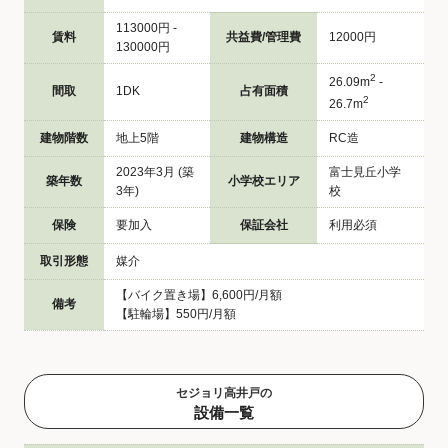
113000円 -
賃料
共益費/管理費
12000円
130000円
2
26.09m
-
間取
1DK
占有面積
2
26.7m
建物階数
地上5階
建物構造
RC造
2023年3月 (築
富士見丘小学
築年数
小学校エリア
3年)
校
保険
要加入
保証会社
利用必須
取引形態
媒介
【バイク置き場】6,600円/月額
備考
【駐輪場】550円/月額
セジョリ高井戸の
設備一覧