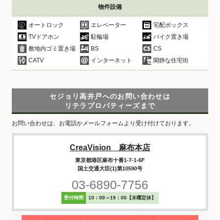
物件設備
オートロック
エレベーター
宅配ボックス
TVドアホン
駐輪場
バイク置き場
敷地内ゴミ置き場
BS
CS
CATV
インターネット
閑静な住宅街
セジョリ高井戸へのお問い合わせは
リテラプロパティーズまで
お問い合わせは、お電話かメールフォームより受け付けております。
CreaVision 麻布本店
東京都港区麻布十番1-7-1-6F
国土交通大臣(1)第10590号
03-6890-7756
受付時間
10：00～19：00【水曜定休】