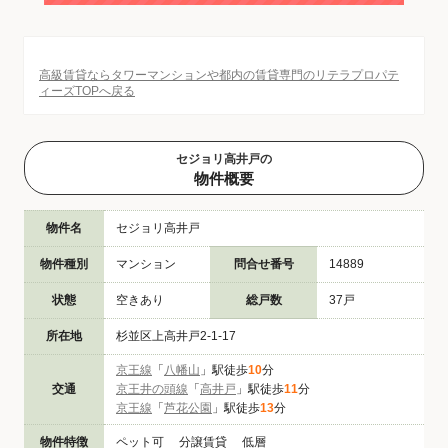
高級賃貸ならタワーマンションや都内の賃貸専門のリテラプロパテ
ィーズTOPへ戻る
セジョリ高井戸の
物件概要
物件名
セジョリ高井戸
物件種別
マンション
問合せ番号
14889
状態
空きあり
総戸数
37戸
所在地
杉並区上高井戸2-1-17
京王線
「
八幡山
」駅徒歩
10
分
交通
京王井の頭線
「
高井戸
」駅徒歩
11
分
京王線
「
芦花公園
」駅徒歩
13
分
物件特徴
ペット可 分譲賃貸 低層