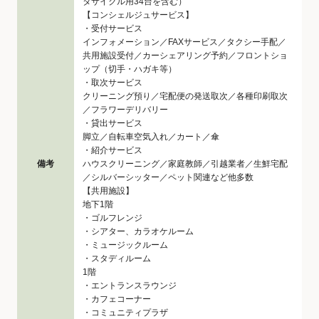
タサイクル用34台を含む）
【コンシェルジュサービス】
・受付サービス
インフォメーション／FAXサービス／タクシー手配／
共用施設受付／カーシェアリング予約／フロントショ
ップ（切手・ハガキ等）
・取次サービス
クリーニング預り／宅配便の発送取次／各種印刷取次
／フラワーデリバリー
・貸出サービス
脚立／自転車空気入れ／カート／傘
・紹介サービス
備考
ハウスクリーニング／家庭教師／引越業者／生鮮宅配
／シルバーシッター／ペット関連など他多数
【共用施設】
地下1階
・ゴルフレンジ
・シアター、カラオケルーム
・ミュージックルーム
・スタディルーム
1階
・エントランスラウンジ
・カフェコーナー
・コミュニティプラザ