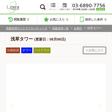
0
0
0
閲覧履歴
お気に入り
保存した条件
>
>
>
浅草タワー
高級賃貸のリテラプロパティーズ
高級賃貸一覧
台東区
浅草タワー
(更新日：08月06日)
お気に入り
分譲賃貸
タワー
ハイクラス