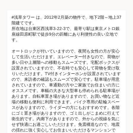
#浅草タワー は、2012年2月築の物件で、地下2階～地上37
階建てです。
所在地は台東区西浅草3-22-3で、最寄り駅は東京メトロ銀
座線田原町駅で徒歩9分の距離にあり利便性の良い立地で
す。
オートロックが付いていますので、夜間も女性の方が安心
して生活いただけます。エレベーター付きなので、荷物が
多い日や上層階への移動もスムーズです。宅配ボックスが
設置されていますので、不在時でも安心して荷物を受け取
りいただけます。TV付きインターホンが設置されています
ので、来訪者の確認もスムーズで安心です。駐車場が用意
されていますので、車通勤の方やご家族でお住まいの方に
オススメです。車幅の大きな大型車も停められる駐車場が
あります。自転車置き場がありますので、お買い物など近
場の移動も便利に利用できます。バイク専用の駐輪スペー
スがありますので、ライダーの方にもおすすめです。各階
にゴミ置き場がありますので、ゴミ出しがこまめに行えて
衛生的です。内廊下がありますので、外からの視線を気に
せず快適にお過ごしいただけます。免震構造なので、地震
の揺れに強く安心してお住まいいただけるマンションで