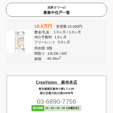
浅草タワーの
募集中住戸一覧
18.5万円
管理費
15,000円
敷金
/
礼金
1.0ヶ月
/
1.0ヶ月
仲介手数料
1.0ヶ月
フリーレント
0.0ヶ月
所在階
8階
間取り
1SLDK +SIC
2
45.45m
面積
CreaVision 麻布本店
東京都港区麻布十番1-7-1-6F
国土交通大臣(1)第10590号
03-6890-7756
受付時間
10：00～19：00【水曜定休】