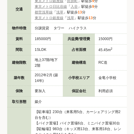
東京メトロ銀座線
「
田原町
」駅徒歩
9
分
東京メトロ日比谷線
「
入谷
」駅徒歩
9
分
交通
都営浅草線
「
浅草
」駅徒歩
13
分
東京メトロ銀座線
「
浅草
」駅徒歩
13
分
物件特徴
分譲賃貸 タワー ハイクラス
賃料
185000円
共益費/管理費
15000円
2
間取
1SLDK
占有面積
45.45m
地上37階/地下
建物階数
建物構造
RC造
2階
2012年2月 (築
築年数
小学校エリア
金竜小学校
14年)
保険
要加入
保証会社
利用必須
取引形態
媒介
【駐車場】230台（来客用5台、カーシェアリング用2
台を含む）
【バイク置場】バイク置場6台、ミニバイク置場30台
【駐輪場】983台（キッズ用13台、来客用18台、レン