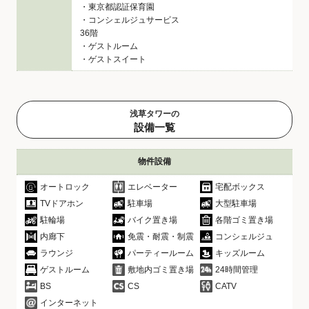
・東京都認証保育園
・コンシェルジュサービス
36階
・ゲストルーム
・ゲストスイート
浅草タワーの
設備一覧
物件設備
オートロック
エレベーター
宅配ボックス
TVドアホン
駐車場
大型駐車場
駐輪場
バイク置き場
各階ゴミ置き場
内廊下
免震・耐震・制震
コンシェルジュ
ラウンジ
パーティールーム
キッズルーム
ゲストルーム
敷地内ゴミ置き場
24時間管理
BS
CS
CATV
インターネット