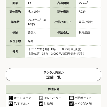
2
間取
1K
占有面積
25.9m
建物階数
地上10階
建物構造
RC造
2016年1月 (築
築年数
小学校エリア
両国小学校
10年)
保険
要加入
保証会社
利用必須
取引形態
媒介
【バイク置き場】13台 3,000/月額(税別)
備考
【駐輪場】37台 3,000円/初回登録料(税別)
ラクラス両国の
設備一覧
物件設備
オートロック
エレベーター
宅配ボックス
TVドアホン
駐輪場
バイク置き場