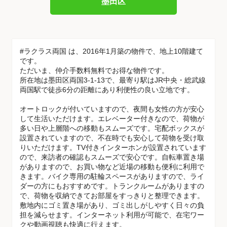
墨田区
#ラクラス両国 は、2016年1月築の物件で、地上10階建て
です。
ただいま、仲介手数料無料でお得な物件です。
所在地は墨田区両国3-1-13で、最寄り駅はJR中央・総武線
両国駅で徒歩6分の距離にあり利便性の良い立地です。
オートロックが付いていますので、夜間も女性の方が安心
して生活いただけます。エレベーター付きなので、荷物が
多い日や上層階への移動もスムーズです。宅配ボックスが
設置されていますので、不在時でも安心して荷物を受け取
りいただけます。TV付きインターホンが設置されています
ので、来訪者の確認もスムーズで安心です。自転車置き場
がありますので、お買い物など近場の移動も便利に利用で
きます。バイク専用の駐輪スペースがありますので、ライ
ダーの方にもおすすめです。トランクルームがありますの
で、荷物を収納できてお部屋をすっきりと整理できます。
敷地内にゴミ置き場があり、ゴミ出しがしやすく日々の負
担を減らせます。インターネット利用が可能で、在宅ワー
クや動画視聴も快適に行えます。