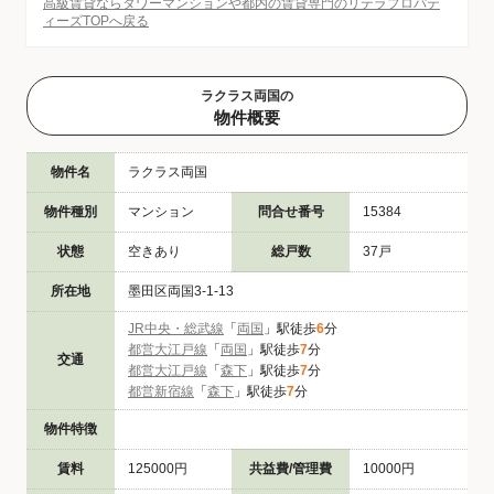
高級賃貸ならタワーマンションや都内の賃貸専門のリテラプロパテ
ィーズTOPへ戻る
ラクラス両国の
物件概要
物件名
ラクラス両国
物件種別
マンション
問合せ番号
15384
状態
空きあり
総戸数
37戸
所在地
墨田区両国3-1-13
JR中央・総武線
「
両国
」駅徒歩
6
分
都営大江戸線
「
両国
」駅徒歩
7
分
交通
都営大江戸線
「
森下
」駅徒歩
7
分
都営新宿線
「
森下
」駅徒歩
7
分
物件特徴
賃料
125000円
共益費/管理費
10000円