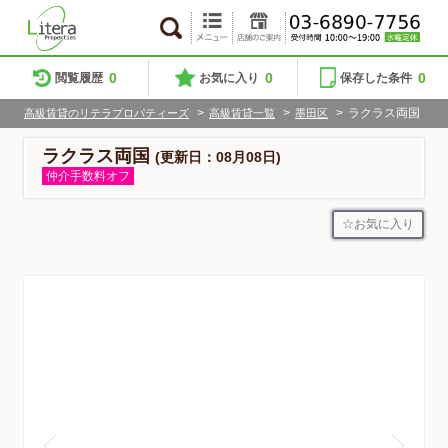
0
0
0
閲覧履歴
お気に入り
保存した条件
>
>
>
ラクラス両国
高級賃貸のリテラプロパティーズ
高級賃貸一覧
墨田区
ラクラス両国
(更新日：08月08日)
仲介手数料オフ
お気に入り