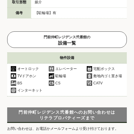
取引形態
媒介
備考
【駐輪場】有
門前仲町レジデンス弐番館の
設備一覧
物件設備
オートロック
エレベーター
宅配ボックス
TVドアホン
駐輪場
敷地内ゴミ置き場
BS
CS
CATV
インターネット
門前仲町レジデンス弐番館へのお問い合わせは
リテラプロパティーズまで
お問い合わせは、お電話かメールフォームより受け付けております。