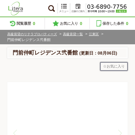
0
0
0
閲覧履歴
お気に入り
保存した条件
>
>
>
高級賃貸のリテラプロパティーズ
高級賃貸一覧
江東区
門前仲町レジデンス弐番館
門前仲町レジデンス弐番館
(更新日：08月06日)
お気に入り