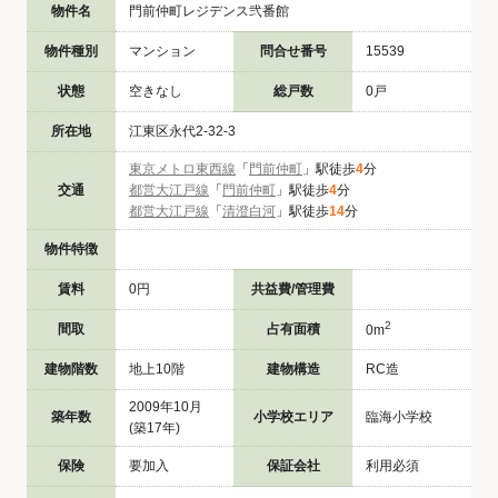
物件名
門前仲町レジデンス弐番館
物件種別
マンション
問合せ番号
15539
状態
空きなし
総戸数
0戸
所在地
江東区永代2-32-3
東京メトロ東西線
「
門前仲町
」駅徒歩
4
分
交通
都営大江戸線
「
門前仲町
」駅徒歩
4
分
都営大江戸線
「
清澄白河
」駅徒歩
14
分
物件特徴
賃料
0円
共益費/管理費
2
間取
占有面積
0m
建物階数
地上10階
建物構造
RC造
2009年10月
築年数
小学校エリア
臨海小学校
(築17年)
保険
要加入
保証会社
利用必須