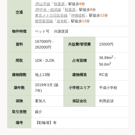
JR山手線
「
秋葉原
」駅徒歩
9
分
JR中央・総武線
「
秋葉原
」駅徒歩
9
分
交通
東京メトロ日比谷線
「
仲御徒町
」駅徒歩
11
分
都営新宿線
「
岩本町
」駅徒歩
13
分
物件特徴
ペット可 分譲賃貸
167000円 -
賃料
共益費/管理費
15000円
262000円
2
36.99m
-
間取
1DK - 2LDK
占有面積
2
56.6m
建物階数
地上13階
建物構造
RC造
2019年3月 (築
築年数
小学校エリア
平成小学校
7年)
保険
要加入
保証会社
利用必須
取引形態
媒介
備考
【駐輪場】有