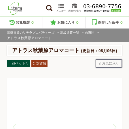
0
0
0
閲覧履歴
お気に入り
保存した条件
>
>
>
高級賃貸のリテラプロパティーズ
高級賃貸一覧
台東区
アトラス秋葉原アロマコート
アトラス秋葉原アロマコート
(更新日：08月06日)
お気に入り
一部ペット可
分譲賃貸