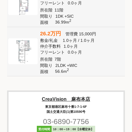
フリーレント
0.0ヶ月
所在階
11階
間取り
1DK +SIC
2
36.99m
面積
26.2万円
管理費
15,000円
敷金
/
礼金
1.0ヶ月
/
1.0ヶ月
仲介手数料
1.0ヶ月
フリーレント
0.0ヶ月
所在階
7階
間取り
2LDK +WIC
2
56.6m
面積
CreaVision 麻布本店
東京都港区麻布十番1-7-1-6F
国土交通大臣(1)第10590号
03-6890-7756
受付時間
10：00～19：00【水曜定休】