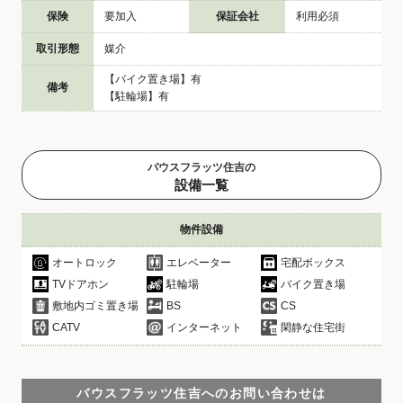
保険
要加入
保証会社
利用必須
取引形態
媒介
【バイク置き場】有
備考
【駐輪場】有
バウスフラッツ住吉の
設備一覧
物件設備
オートロック
エレベーター
宅配ボックス
TVドアホン
駐輪場
バイク置き場
敷地内ゴミ置き場
BS
CS
CATV
インターネット
閑静な住宅街
バウスフラッツ住吉へのお問い合わせは