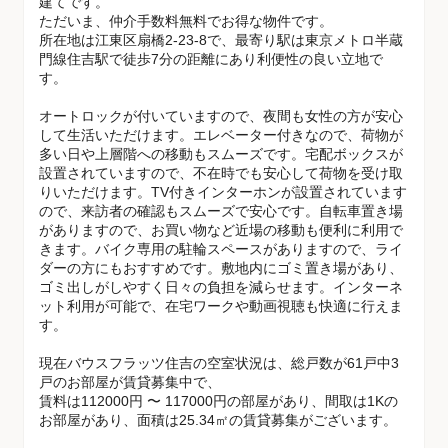
建てです。
ただいま、仲介手数料無料でお得な物件です。
所在地は江東区扇橋2-23-8で、最寄り駅は東京メトロ半蔵
門線住吉駅で徒歩7分の距離にあり利便性の良い立地で
す。
オートロックが付いていますので、夜間も女性の方が安心
して生活いただけます。エレベーター付きなので、荷物が
多い日や上層階への移動もスムーズです。宅配ボックスが
設置されていますので、不在時でも安心して荷物を受け取
りいただけます。TV付きインターホンが設置されています
ので、来訪者の確認もスムーズで安心です。自転車置き場
がありますので、お買い物など近場の移動も便利に利用で
きます。バイク専用の駐輪スペースがありますので、ライ
ダーの方にもおすすめです。敷地内にゴミ置き場があり、
ゴミ出しがしやすく日々の負担を減らせます。インターネ
ット利用が可能で、在宅ワークや動画視聴も快適に行えま
す。
現在バウスフラッツ住吉の空室状況は、総戸数が61戸中3
戸のお部屋が賃貸募集中で、
賃料は112000円 〜 117000円の部屋があり、間取は1Kの
お部屋があり、面積は25.34㎡の賃貸募集がございます。