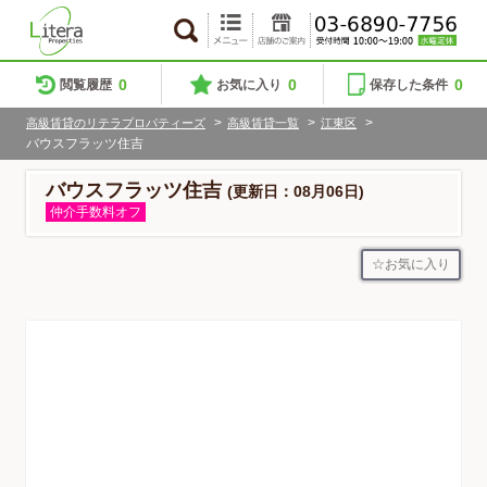
0
0
0
閲覧履歴
お気に入り
保存した条件
>
>
>
高級賃貸のリテラプロパティーズ
高級賃貸一覧
江東区
バウスフラッツ住吉
バウスフラッツ住吉
(更新日：08月06日)
仲介手数料オフ
お気に入り