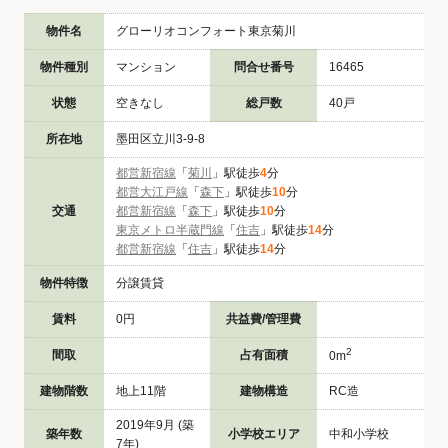
物件名
グローリオコンフォート東京菊川
物件種別
マンション
問合せ番号
16465
状態
空きなし
総戸数
40戸
所在地
墨田区立川3-9-8
都営新宿線
「
菊川
」駅徒歩
4
分
都営大江戸線
「
森下
」駅徒歩
10
分
交通
都営新宿線
「
森下
」駅徒歩
10
分
東京メトロ半蔵門線
「
住吉
」駅徒歩
14
分
都営新宿線
「
住吉
」駅徒歩
14
分
物件特徴
分譲賃貸
賃料
0円
共益費/管理費
2
間取
占有面積
0m
建物階数
地上11階
建物構造
RC造
2019年9月 (築
築年数
小学校エリア
中和小学校
7年)