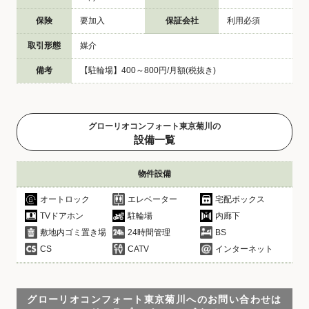
保険
要加入
保証会社
利用必須
取引形態
媒介
備考
【駐輪場】400～800円/月額(税抜き)
グローリオコンフォート東京菊川の
設備一覧
物件設備
オートロック
エレベーター
宅配ボックス
TVドアホン
駐輪場
内廊下
敷地内ゴミ置き場
24時間管理
BS
CS
CATV
インターネット
グローリオコンフォート東京菊川へのお問い合わせは