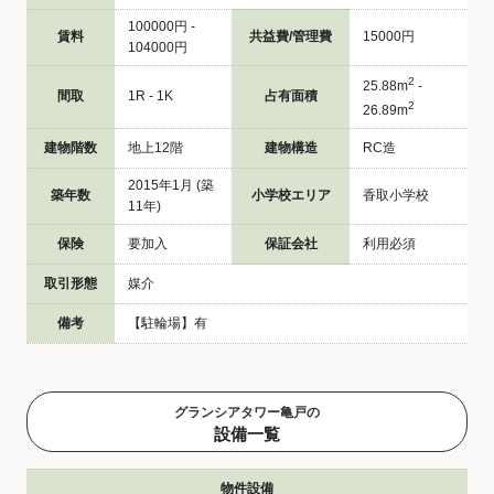
100000円 -
賃料
共益費/管理費
15000円
104000円
2
25.88m
-
間取
1R - 1K
占有面積
2
26.89m
建物階数
地上12階
建物構造
RC造
2015年1月 (築
築年数
小学校エリア
香取小学校
11年)
保険
要加入
保証会社
利用必須
取引形態
媒介
備考
【駐輪場】有
グランシアタワー亀戸の
設備一覧
物件設備