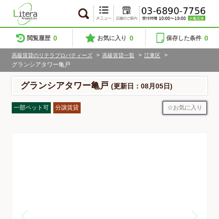
0
0
0
閲覧履歴
お気に入り
保存した条件
>
>
>
高級賃貸のリテラプロパティーズ
高級賃貸一覧
江東区
グランシアタワー亀戸
グランシアタワー亀戸
(更新日：08月05日)
お気に入り
一部ペット可
分譲賃貸