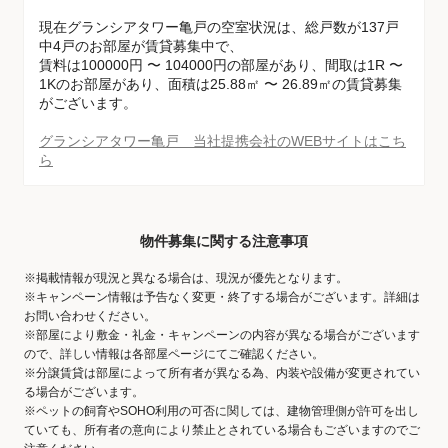
現在グランシアタワー亀戸の空室状況は、総戸数が137戸
中4戸のお部屋が賃貸募集中で、
賃料は100000円 〜 104000円の部屋があり、間取は1R 〜
1Kのお部屋があり、面積は25.88㎡ 〜 26.89㎡の賃貸募集
がございます。
グランシアタワー亀戸 当社提携会社のWEBサイトはこち
ら
物件募集に関する注意事項
※掲載情報が現況と異なる場合は、現況が優先となります。
※キャンペーン情報は予告なく変更・終了する場合がございます。詳細は
お問い合わせください。
※部屋により敷金・礼金・キャンペーンの内容が異なる場合がございます
ので、詳しい情報は各部屋ページにてご確認ください。
※分譲賃貸は部屋によって所有者が異なる為、内装や設備が変更されてい
る場合がございます。
※ペットの飼育やSOHO利用の可否に関しては、建物管理側が許可を出し
ていても、所有者の意向により禁止とされている場合もございますのでご