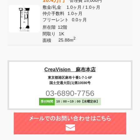
10.4万円
管理費
15,000円
敷金
/
礼金
1.0ヶ月
/
1.0ヶ月
仲介手数料
1.0ヶ月
フリーレント
0.0ヶ月
所在階
12階
間取り
1K
2
25.88m
面積
CreaVision 麻布本店
東京都港区麻布十番1-7-1-6F
国土交通大臣(1)第10590号
03-6890-7756
受付時間
10：00～19：00【水曜定休】