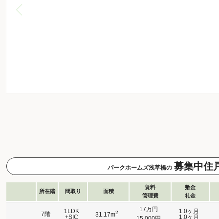
募集中住
パークホームズ浅草橋の
賃料
敷金
所在階
間取り
面積
管理費
礼金
17万円
1LDK
1.0ヶ月
2
7階
31.17m
+SIC
1.0ヶ月
15,000円