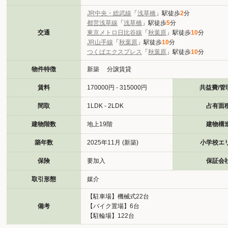
JR中央・総武線
「
浅草橋
」駅徒歩
2
分
都営浅草線
「
浅草橋
」駅徒歩
5
分
交通
東京メトロ日比谷線
「
秋葉原
」駅徒歩
10
分
JR山手線
「
秋葉原
」駅徒歩
10
分
つくばエクスプレス
「
秋葉原
」駅徒歩
10
分
物件特徴
新築 分譲賃貸
賃料
170000円 - 315000円
共益費/管
間取
1LDK - 2LDK
占有面
建物階数
地上19階
建物構
築年数
2025年11月 (新築)
小学校エ
保険
要加入
保証会
取引形態
媒介
【駐車場】機械式22台
備考
【バイク置場】6台
【駐輪場】122台