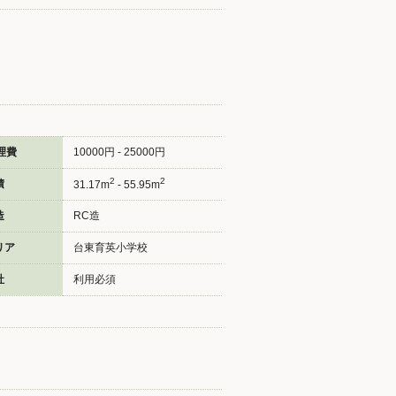
理費
10000円 - 25000円
2
2
積
31.17m
- 55.95m
造
RC造
リア
台東育英小学校
社
利用必須