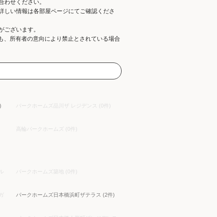
合わせください。
詳しい情報は各部屋ページにてご確認くださ
がございます。
ても、所有者の意向により禁止とされている場合
)
パークホームズ品川ザ レジデンス (0件)
高輪パークホームズ (0件)
ル
パークホームズ築地 (0件)
ガ
パークホームズ日本橋浜町ザテラス (2件)