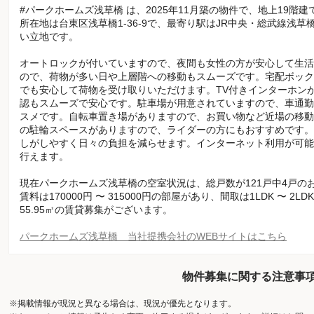
#パークホームズ浅草橋 は、2025年11月築の物件で、地上19階建
所在地は台東区浅草橋1-36-9で、最寄り駅はJR中央・総武線浅
い立地です。
オートロックが付いていますので、夜間も女性の方が安心して生活
ので、荷物が多い日や上層階への移動もスムーズです。宅配ボック
でも安心して荷物を受け取りいただけます。TV付きインターホン
認もスムーズで安心です。駐車場が用意されていますので、車通勤
スメです。自転車置き場がありますので、お買い物など近場の移動
の駐輪スペースがありますので、ライダーの方にもおすすめです。
しがしやすく日々の負担を減らせます。インターネット利用が可能
行えます。
現在パークホームズ浅草橋の空室状況は、総戸数が121戸中4戸の
賃料は170000円 〜 315000円の部屋があり、間取は1LDK 〜 2L
55.95㎡の賃貸募集がございます。
パークホームズ浅草橋 当社提携会社のWEBサイトはこちら
物件募集に関する注意事
※掲載情報が現況と異なる場合は、現況が優先となります。