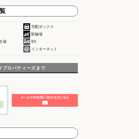
覧
宅配ボックス
駐輪場
き場
BS
インターネット
ラプロパティーズまで
】