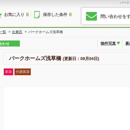
パーク
0
0
お気に入り
保存した条件
問い合わせを
一覧
>
台東区
>
パークホームズ浅草橋
物件写真
募
合わせ
パークホームズ浅草橋
(更新日：08月04日)
新築
分譲賃貸