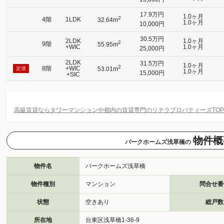
17.9万円
1.0ヶ月
2
4階
1LDK
32.64m
1.0ヶ月
10,000円
30.5万円
2LDK
1.0ヶ月
2
9階
55.95m
+WIC
1.0ヶ月
25,000円
2LDK
31.5万円
1.0ヶ月
2
8階
+WIC
定借
53.01m
1.0ヶ月
15,000円
+SIC
高級賃貸ならタワーマンションや都内の賃貸専門のリテラプロパティーズTO
物件概
パークホームズ浅草橋の
物件名
パークホームズ浅草橋
物件種別
マンション
問合せ番
状態
空きあり
総戸数
所在地
台東区浅草橋1-36-9