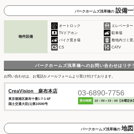
設備一
パークホームズ浅草橋の
オートロック
エレベーター
TVドアホン
駐車場
物件設備
バイク置き場
敷地内ゴミ置
CS
CATV
パークホームズ浅草橋へのお問い合わせは
リテ
お問い合わせは、お電話かメールフォームより受け付けております。
03-6890-7756
CreaVision 麻布本店
東京都港区麻布十番1-7-1-6F
受付時間
10：00～19：00【水曜定休
国土交通大臣(1)第10590号
地図
パークホームズ浅草橋の