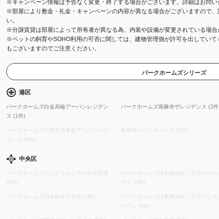
※キャンペーン情報は予告なく変更・終了する場合がございます。詳細はお問い
※部屋により敷金・礼金・キャンペーンの内容が異なる場合がございますので、
い。
※分譲賃貸は部屋によって所有者が異なる為、内装や設備が変更されている場合
※ペットの飼育やSOHO利用の可否に関しては、建物管理側が許可を出してい
もございますのでご注意ください。
パークホームズシリーズ
港区
パークホームズ白金高輪アーバンレジデン
パークホームズ南麻布ザレジデンス (2件
ス (1件)
パークホームズ六本木乃木坂アーバンレジ
南麻布パークホームズ (0件)
デンス (0件)
中央区
パークホームズセントラルシティ中央区湊
パークホームズ日本橋浜町二丁目ローレ
(0件)
アイ (0件)
パークホームズ日本橋水天宮前 (0件)
パークホームズ日本橋浜町二丁目リビオ
ーデン (0件)