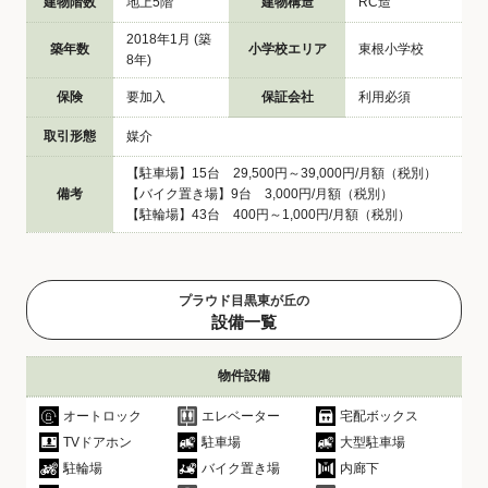
建物階数
地上5階
建物構造
RC造
2018年1月 (築
築年数
小学校エリア
東根小学校
8年)
保険
要加入
保証会社
利用必須
取引形態
媒介
【駐車場】15台 29,500円～39,000円/月額（税別）
備考
【バイク置き場】9台 3,000円/月額（税別）
【駐輪場】43台 400円～1,000円/月額（税別）
プラウド目黒東が丘の
設備一覧
物件設備
オートロック
エレベーター
宅配ボックス
TVドアホン
駐車場
大型駐車場
駐輪場
バイク置き場
内廊下