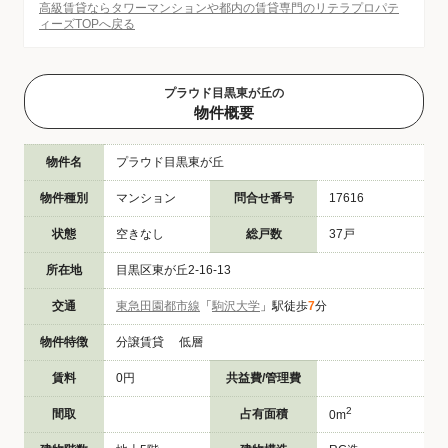
高級賃貸ならタワーマンションや都内の賃貸専門のリテラプロパテ
ィーズTOPへ戻る
プラウド目黒東が丘の
物件概要
物件名
プラウド目黒東が丘
物件種別
マンション
問合せ番号
17616
状態
空きなし
総戸数
37戸
所在地
目黒区東が丘2-16-13
交通
東急田園都市線
「
駒沢大学
」駅徒歩
7
分
物件特徴
分譲賃貸 低層
賃料
0円
共益費/管理費
2
間取
占有面積
0m