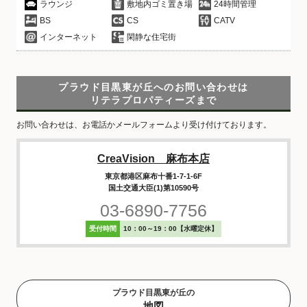
ラウンジ
敷地内ゴミ置き場
24時間管理
BS
CS
CATV
インターネット
閑静な住宅街
プラウド目黒東が丘へのお問い合わせは
リテラプロパティーズまで
お問い合わせは、お電話かメールフォームより受け付けております。
CreaVision 麻布本店
東京都港区麻布十番1-7-1-6F
国土交通大臣(1)第10590号
03-6890-7756
受付時間
10：00～19：00【水曜定休】
プラウド目黒東が丘の
地図