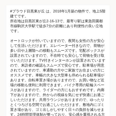
#プラウド目黒東が丘 は、2018年1月築の物件で、地上5階
建てです。
所在地は目黒区東が丘2-16-13で、最寄り駅は東急田園都
市線駒沢大学駅で徒歩7分の距離にあり利便性の良い立地
です。
オートロックが付いていますので、夜間も女性の方が安心
して生活いただけます。エレベーター付きなので、荷物が
多い日や上層階への移動もスムーズです。宅配ボックスが
設置されていますので、不在時でも安心して荷物を受け取
りいただけます。TV付きインターホンが設置されています
ので、来訪者の確認もスムーズで安心です。駐車場が用意
されていますので、車通勤の方やご家族でお住まいの方に
オススメです。車幅の大きな大型車も停められる駐車場が
あります。自転車置き場がありますので、お買い物など近
場の移動も便利に利用できます。バイク専用の駐輪スペー
スがありますので、ライダーの方にもおすすめです。内廊
下がありますので、外からの視線を気にせず快適にお過ご
しいただけます。共用ラウンジがありますので、ゆったり
とくつろげる空間でお過ごしいただけます。敷地内にゴミ
置き場があり、ゴミ出しがしやすく日々の負担を減らせま
す。24時間管理体制が整っており、安心感を重視される方