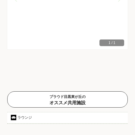
1
/
1
プラウド目黒東が丘の
オススメ共用施設
ラウンジ