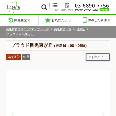
0
0
0
閲覧履歴
お気に入り
保存した条件
>
>
>
高級賃貸のリテラプロパティーズ
高級賃貸一覧
目黒区
プラウド目黒東が丘
プラウド目黒東が丘
(更新日：08月05日)
お気に入り
分譲賃貸
低層