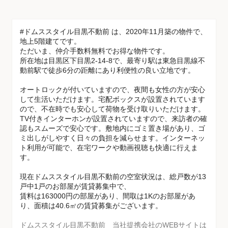
#ドムススタイル目黒不動前 は、2020年11月築の物件で、
地上5階建てです。
ただいま、仲介手数料無料でお得な物件です。
所在地は目黒区下目黒2-14-8で、最寄り駅は東急目黒線不
動前駅で徒歩6分の距離にあり利便性の良い立地です。
オートロックが付いていますので、夜間も女性の方が安心
して生活いただけます。宅配ボックスが設置されています
ので、不在時でも安心して荷物を受け取りいただけます。
TV付きインターホンが設置されていますので、来訪者の確
認もスムーズで安心です。敷地内にゴミ置き場があり、ゴ
ミ出しがしやすく日々の負担を減らせます。インターネッ
ト利用が可能で、在宅ワークや動画視聴も快適に行えま
す。
現在ドムススタイル目黒不動前の空室状況は、総戸数が13
戸中1戸のお部屋が賃貸募集中で、
賃料は163000円の部屋があり、間取は1Kのお部屋があ
り、面積は40.6㎡の賃貸募集がございます。
ドムススタイル目黒不動前 当社提携会社のWEBサイトは