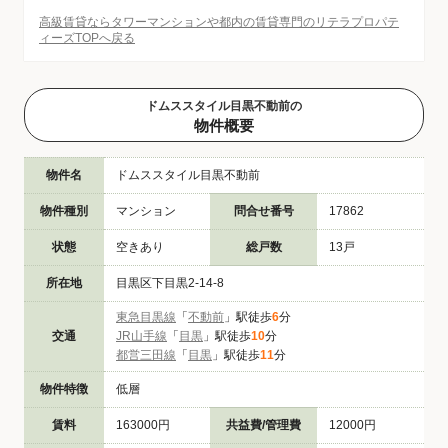
高級賃貸ならタワーマンションや都内の賃貸専門のリテラプロパテ
ィーズTOPへ戻る
ドムススタイル目黒不動前の
物件概要
物件名
ドムススタイル目黒不動前
物件種別
マンション
問合せ番号
17862
状態
空きあり
総戸数
13戸
所在地
目黒区下目黒2-14-8
東急目黒線
「
不動前
」駅徒歩
6
分
交通
JR山手線
「
目黒
」駅徒歩
10
分
都営三田線
「
目黒
」駅徒歩
11
分
物件特徴
低層
賃料
163000円
共益費/管理費
12000円