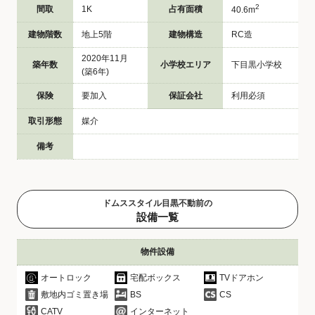
2
間取
1K
占有面積
40.6m
建物階数
地上5階
建物構造
RC造
2020年11月
築年数
小学校エリア
下目黒小学校
(築6年)
保険
要加入
保証会社
利用必須
取引形態
媒介
備考
ドムススタイル目黒不動前の
設備一覧
物件設備
オートロック
宅配ボックス
TVドアホン
敷地内ゴミ置き場
BS
CS
CATV
インターネット