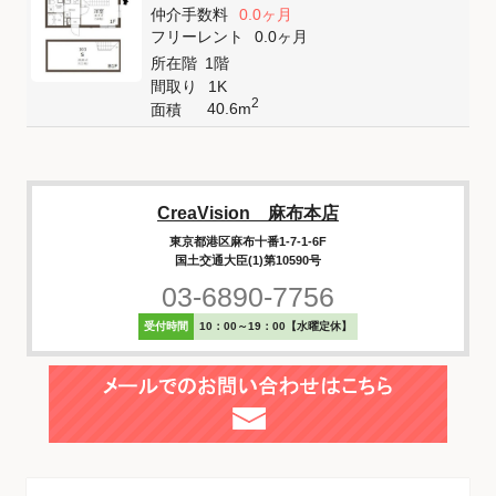
仲介手数料
0.0ヶ月
フリーレント
0.0ヶ月
所在階
1階
間取り
1K
2
40.6m
面積
CreaVision 麻布本店
東京都港区麻布十番1-7-1-6F
国土交通大臣(1)第10590号
03-6890-7756
受付時間
10：00～19：00【水曜定休】