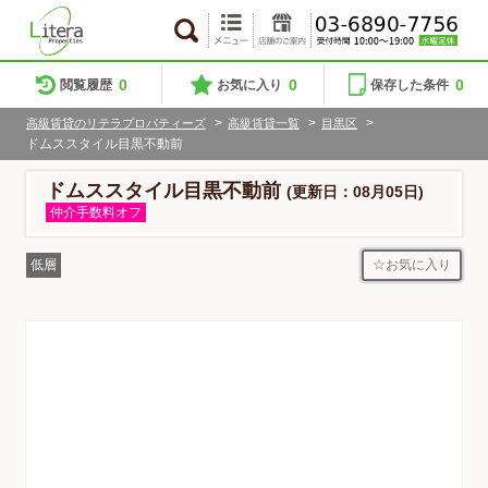
0
0
0
閲覧履歴
お気に入り
保存した条件
>
>
>
高級賃貸のリテラプロパティーズ
高級賃貸一覧
目黒区
ドムススタイル目黒不動前
ドムススタイル目黒不動前
(更新日：08月05日)
仲介手数料オフ
お気に入り
低層