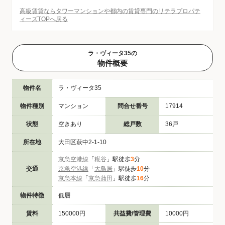
高級賃貸ならタワーマンションや都内の賃貸専門のリテラプロパテ
ィーズTOPへ戻る
ラ・ヴィータ35の
物件概要
物件名
ラ・ヴィータ35
物件種別
マンション
問合せ番号
17914
状態
空きあり
総戸数
36戸
所在地
大田区萩中2-1-10
京急空港線
「
糀谷
」駅徒歩
3
分
交通
京急空港線
「
大鳥居
」駅徒歩
10
分
京急本線
「
京急蒲田
」駅徒歩
16
分
物件特徴
低層
賃料
150000円
共益費/管理費
10000円