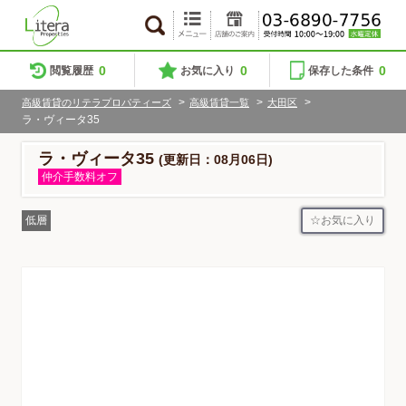
0
0
0
閲覧履歴
お気に入り
保存した条件
>
>
>
高級賃貸のリテラプロパティーズ
高級賃貸一覧
大田区
ラ・ヴィータ35
ラ・ヴィータ35
(更新日：08月06日)
仲介手数料オフ
お気に入り
低層