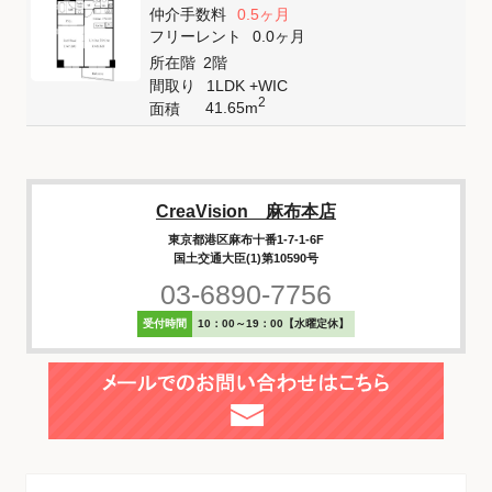
仲介手数料
0.5ヶ月
フリーレント
0.0ヶ月
所在階
2階
間取り
1LDK +WIC
2
41.65m
面積
CreaVision 麻布本店
東京都港区麻布十番1-7-1-6F
国土交通大臣(1)第10590号
03-6890-7756
受付時間
10：00～19：00【水曜定休】