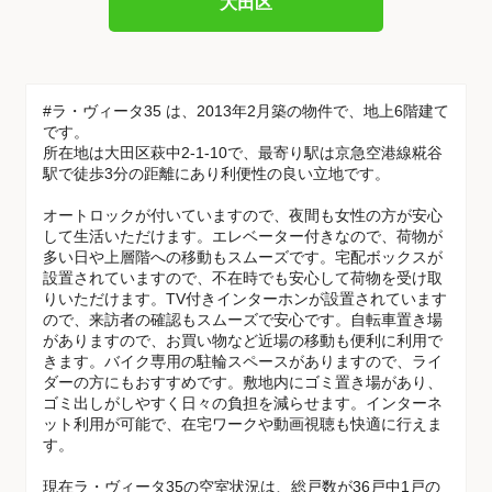
大田区
#ラ・ヴィータ35 は、2013年2月築の物件で、地上6階建て
です。
所在地は大田区萩中2-1-10で、最寄り駅は京急空港線糀谷
駅で徒歩3分の距離にあり利便性の良い立地です。
オートロックが付いていますので、夜間も女性の方が安心
して生活いただけます。エレベーター付きなので、荷物が
多い日や上層階への移動もスムーズです。宅配ボックスが
設置されていますので、不在時でも安心して荷物を受け取
りいただけます。TV付きインターホンが設置されています
ので、来訪者の確認もスムーズで安心です。自転車置き場
がありますので、お買い物など近場の移動も便利に利用で
きます。バイク専用の駐輪スペースがありますので、ライ
ダーの方にもおすすめです。敷地内にゴミ置き場があり、
ゴミ出しがしやすく日々の負担を減らせます。インターネ
ット利用が可能で、在宅ワークや動画視聴も快適に行えま
す。
現在ラ・ヴィータ35の空室状況は、総戸数が36戸中1戸の