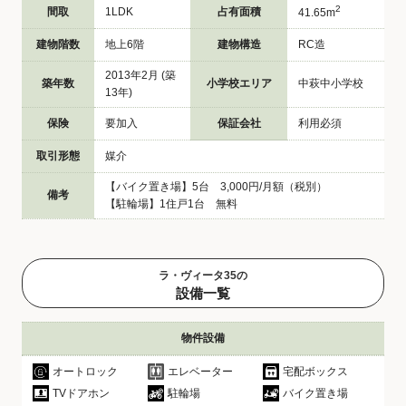
2
間取
1LDK
占有面積
41.65m
建物階数
地上6階
建物構造
RC造
2013年2月 (築
築年数
小学校エリア
中萩中小学校
13年)
保険
要加入
保証会社
利用必須
取引形態
媒介
【バイク置き場】5台 3,000円/月額（税別）
備考
【駐輪場】1住戸1台 無料
ラ・ヴィータ35の
設備一覧
物件設備
オートロック
エレベーター
宅配ボックス
TVドアホン
駐輪場
バイク置き場