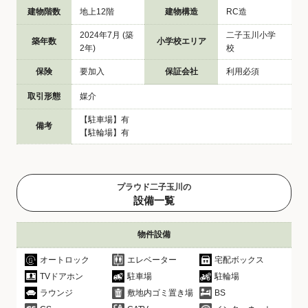
建物階数
地上12階
建物構造
RC造
2024年7月 (築
二子玉川小学
築年数
小学校エリア
2年)
校
保険
要加入
保証会社
利用必須
取引形態
媒介
【駐車場】有
備考
【駐輪場】有
プラウド二子玉川の
設備一覧
物件設備
オートロック
エレベーター
宅配ボックス
TVドアホン
駐車場
駐輪場
ラウンジ
敷地内ゴミ置き場
BS