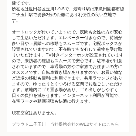
建てです。
所在地は世田谷区玉川1-9-5で、最寄り駅は東急田園都市線
二子玉川駅で徒歩2分の距離にあり利便性の良い立地で
す。
オートロックが付いていますので、夜間も女性の方が安心
して生活いただけます。エレベーター付きなので、荷物が
多い日や上層階への移動もスムーズです。宅配ボックスが
設置されていますので、不在時でも安心して荷物を受け取
りいただけます。TV付きインターホンが設置されています
ので、来訪者の確認もスムーズで安心です。駐車場が用意
されていますので、車通勤の方やご家族でお住まいの方に
オススメです。自転車置き場がありますので、お買い物な
ど近場の移動も便利に利用できます。共用ラウンジがあり
ますので、ゆったりとくつろげる空間でお過ごしいただけ
ます。敷地内にゴミ置き場があり、ゴミ出しがしやすく
日々の負担を減らせます。インターネット利用が可能で、
在宅ワークや動画視聴も快適に行えます。
現在空室はありません。
プラウド二子玉川 当社提携会社のWEBサイトはこちら