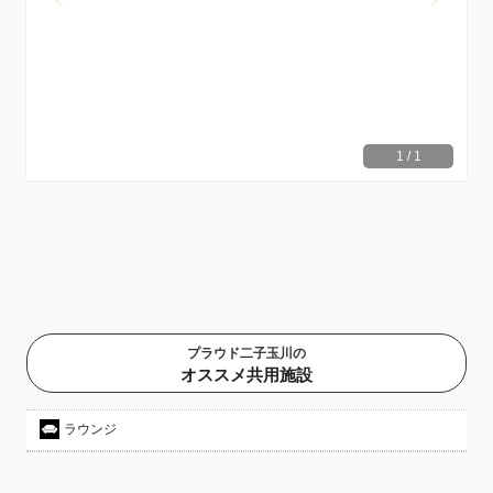
1
/
1
プラウド二子玉川の
オススメ共用施設
ラウンジ