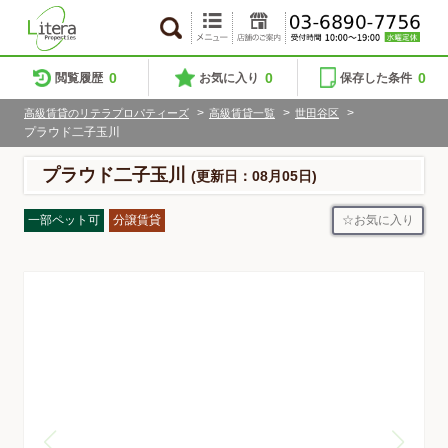
0
0
0
閲覧履歴
お気に入り
保存した条件
>
>
>
高級賃貸のリテラプロパティーズ
高級賃貸一覧
世田谷区
プラウド二子玉川
プラウド二子玉川
(更新日：08月05日)
お気に入り
一部ペット可
分譲賃貸