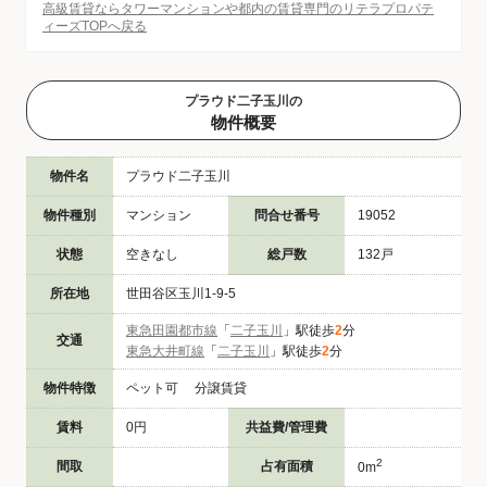
高級賃貸ならタワーマンションや都内の賃貸専門のリテラプロパテ
ィーズTOPへ戻る
プラウド二子玉川の
物件概要
物件名
プラウド二子玉川
物件種別
マンション
問合せ番号
19052
状態
空きなし
総戸数
132戸
所在地
世田谷区玉川1-9-5
東急田園都市線
「
二子玉川
」駅徒歩
2
分
交通
東急大井町線
「
二子玉川
」駅徒歩
2
分
物件特徴
ペット可 分譲賃貸
賃料
0円
共益費/管理費
2
間取
占有面積
0m