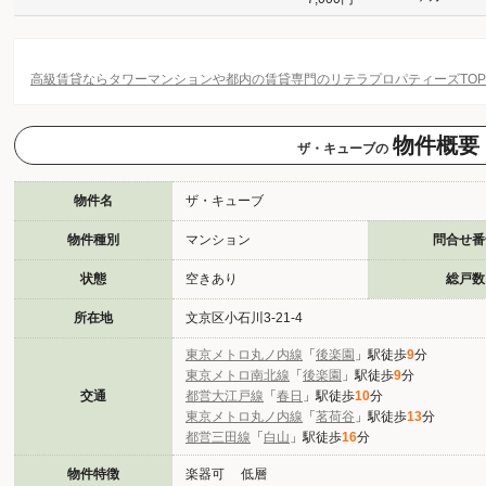
高級賃貸ならタワーマンションや都内の賃貸専門のリテラプロパティーズTO
物件概要
ザ・キューブの
物件名
ザ・キューブ
物件種別
マンション
問合せ番
状態
空きあり
総戸数
所在地
文京区小石川3-21-4
東京メトロ丸ノ内線
「
後楽園
」駅徒歩
9
分
東京メトロ南北線
「
後楽園
」駅徒歩
9
分
交通
都営大江戸線
「
春日
」駅徒歩
10
分
東京メトロ丸ノ内線
「
茗荷谷
」駅徒歩
13
分
都営三田線
「
白山
」駅徒歩
16
分
物件特徴
楽器可 低層