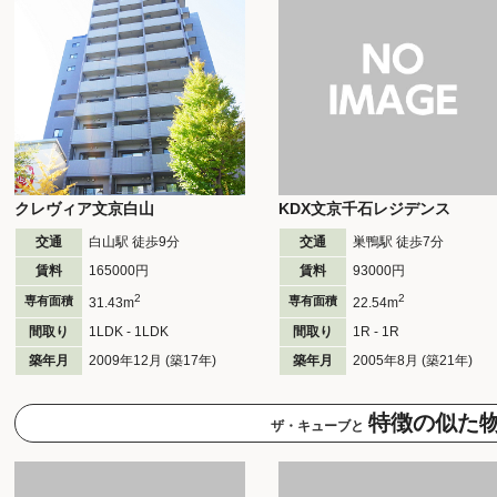
クレヴィア文京白山
KDX文京千石レジデンス
交通
白山駅 徒歩
9
分
交通
巣鴨駅 徒歩
7
分
賃料
165000円
賃料
93000円
2
2
専有面積
専有面積
31.43m
22.54m
間取り
1LDK - 1LDK
間取り
1R - 1R
築年月
2009年12月 (築17年)
築年月
2005年8月 (築21年)
特徴の似た
ザ・キューブと