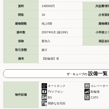
賃料
148000円
共益費/管
間取
1K
占有面
建物階数
地上6階
建物構
築年数
2007年6月 (築19年)
小学校エ
保険
要加入
保証会
取引形態
媒介
備考
【駐輪場】有
設備一覧
ザ・キューブの
オートロック
エレベーター
TVドアホン
駐輪場
物件設備
BS
CATV
閑静な住宅街