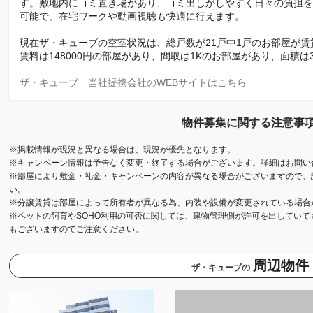
す。敷地内にゴミ置き場があり、ゴミ出しがしやすく日々の負担を
可能で、在宅ワークや動画視聴も快適に行えます。
現在ザ・キューブの空室状況は、総戸数が21戸中1戸のお部屋が賃
賃料は148000円の部屋があり、間取は1Kのお部屋があり、面積は
ザ・キューブ 当社提携会社のWEBサイトはこちら
物件募集に関する注意事
※掲載情報が現況と異なる場合は、現況が優先となります。
※キャンペーン情報は予告なく変更・終了する場合がございます。詳細はお問い
※部屋により敷金・礼金・キャンペーンの内容が異なる場合がございますので、
い。
※分譲賃貸は部屋によって所有者が異なる為、内装や設備が変更されている場合
※ペットの飼育やSOHO利用の可否に関しては、建物管理側が許可を出してい
もございますのでご注意ください。
周辺物件
ザ・キューブの