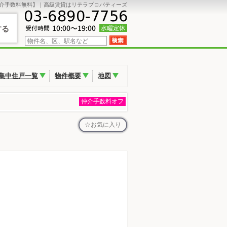
介手数料無料】｜高級賃貸はリテラプロパティーズ
する
集中住戸一覧
物件概要
地図
仲介手数料オフ
お気に入り