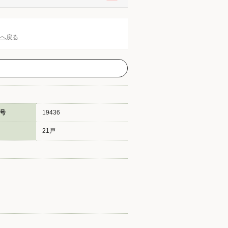
Pへ戻る
号
19436
21戸