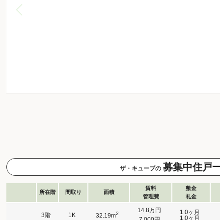
募集中住戸
ザ・キューブの
賃料
敷金
所在階
間取り
面積
管理費
礼金
14.8万円
1.0ヶ月
2
3階
1K
32.19m
1.0ヶ月
7,000円