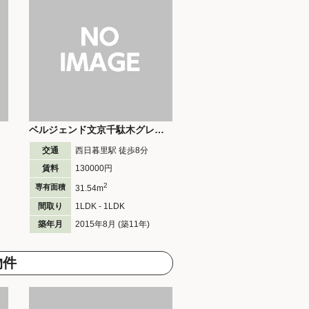
ベルジェンド文京千駄木グレイス
交通
西日暮里駅 徒歩
8
分
賃料
130000円
2
専有面積
31.54m
間取り
1LDK - 1LDK
築年月
2015年8月 (築11年)
物件