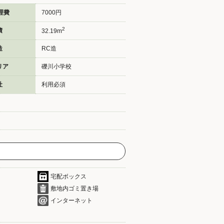
理費
7000円
2
積
32.19m
造
RC造
リア
礫川小学校
社
利用必須
宅配ボックス
敷地内ゴミ置き場
インターネット