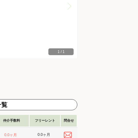
1
/
1
一覧
仲介手数料
フリーレント
問合せ
0.0ヶ月
0.0ヶ月