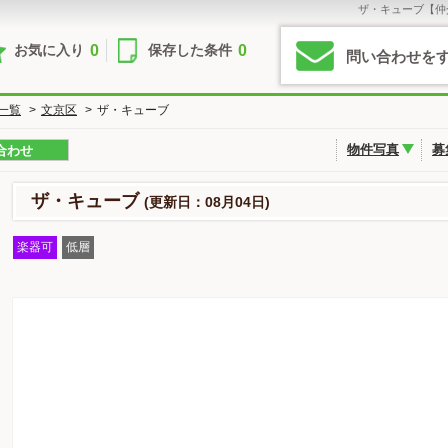
ザ・キューブ【仲
0
0
お気に入り
保存した条件
問い合わせを
一覧
>
文京区
>
ザ・キューブ
物件写真
募
合わせ
ザ・キューブ
(更新日：08月04日)
楽器可
低層