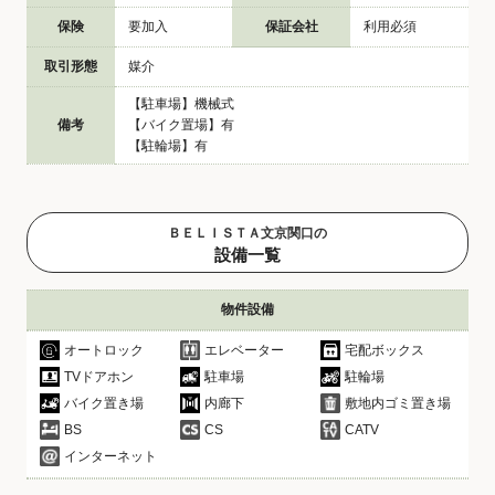
保険
要加入
保証会社
利用必須
取引形態
媒介
【駐車場】機械式
備考
【バイク置場】有
【駐輪場】有
ＢＥＬＩＳＴＡ文京関口の
設備一覧
物件設備
オートロック
エレベーター
宅配ボックス
TVドアホン
駐車場
駐輪場
バイク置き場
内廊下
敷地内ゴミ置き場
BS
CS
CATV
インターネット