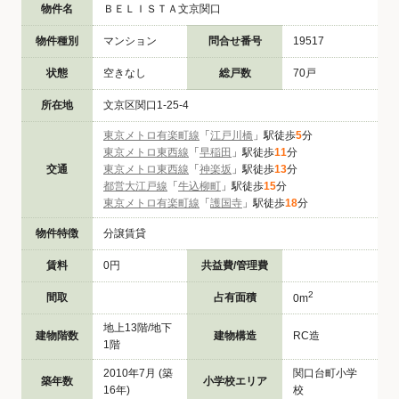
物件名
ＢＥＬＩＳＴＡ文京関口
物件種別
マンション
問合せ番号
19517
状態
空きなし
総戸数
70戸
所在地
文京区関口1-25-4
東京メトロ有楽町線
「
江戸川橋
」駅徒歩
5
分
東京メトロ東西線
「
早稲田
」駅徒歩
11
分
交通
東京メトロ東西線
「
神楽坂
」駅徒歩
13
分
都営大江戸線
「
牛込柳町
」駅徒歩
15
分
東京メトロ有楽町線
「
護国寺
」駅徒歩
18
分
物件特徴
分譲賃貸
賃料
0円
共益費/管理費
2
間取
占有面積
0m
地上13階/地下
建物階数
建物構造
RC造
1階
2010年7月 (築
関口台町小学
築年数
小学校エリア
16年)
校