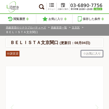
0
0
0
閲覧履歴
お気に入り
保存した条件
>
>
>
高級賃貸のリテラプロパティーズ
高級賃貸一覧
文京区
ＢＥＬＩＳＴＡ文京関口
ＢＥＬＩＳＴＡ文京関口
(更新日：08月04日)
お気に入り
分譲賃貸