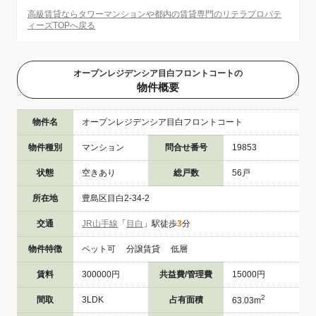
高級賃貸ならタワーマンションや都内の賃貸専門のリテラプロパテ
ィーズTOPへ戻る
オープンレジデンシア目白フロントコートの
物件概要
物件名
オープンレジデンシア目白フロントコート
物件種別
マンション
問合せ番号
19853
状態
空きあり
総戸数
56戸
所在地
豊島区目白2-34-2
交通
JR山手線
「
目白
」駅徒歩
3
分
物件特徴
ペット可 分譲賃貸 低層
賃料
300000円
共益費/管理費
15000円
2
間取
3LDK
占有面積
63.03m