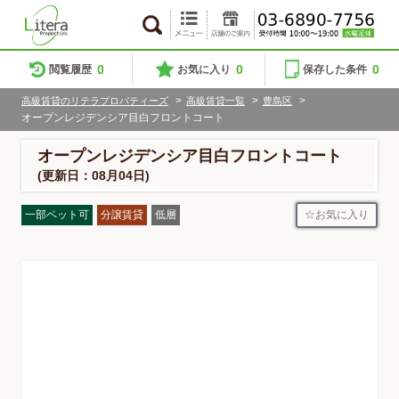
0
0
0
閲覧履歴
お気に入り
保存した条件
>
>
>
高級賃貸のリテラプロパティーズ
高級賃貸一覧
豊島区
オープンレジデンシア目白フロントコート
オープンレジデンシア目白フロントコート
(更新日：08月04日)
お気に入り
一部ペット可
分譲賃貸
低層