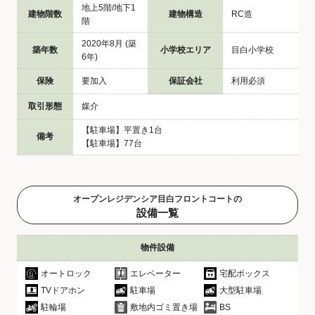
地上5階/地下1
建物階数
建物構造
RC造
階
2020年8月 (築
築年数
小学校エリア
目白小学校
6年)
保険
要加入
保証会社
利用必須
取引形態
媒介
【駐車場】平置き1台
備考
【駐車場】77台
オープンレジデンシア目白フロントコートの
設備一覧
物件設備
オートロック
エレベーター
宅配ボックス
TVドアホン
駐車場
大型駐車場
駐輪場
敷地内ゴミ置き場
BS