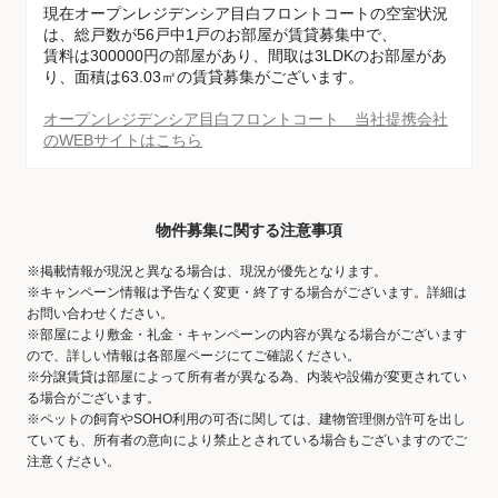
現在オープンレジデンシア目白フロントコートの空室状況
は、総戸数が56戸中1戸のお部屋が賃貸募集中で、
賃料は300000円の部屋があり、間取は3LDKのお部屋があ
り、面積は63.03㎡の賃貸募集がございます。
オープンレジデンシア目白フロントコート 当社提携会社
のWEBサイトはこちら
物件募集に関する注意事項
※掲載情報が現況と異なる場合は、現況が優先となります。
※キャンペーン情報は予告なく変更・終了する場合がございます。詳細は
お問い合わせください。
※部屋により敷金・礼金・キャンペーンの内容が異なる場合がございます
ので、詳しい情報は各部屋ページにてご確認ください。
※分譲賃貸は部屋によって所有者が異なる為、内装や設備が変更されてい
る場合がございます。
※ペットの飼育やSOHO利用の可否に関しては、建物管理側が許可を出し
ていても、所有者の意向により禁止とされている場合もございますのでご
注意ください。