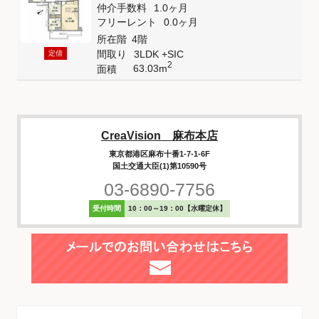
仲介手数料
1.0ヶ月
フリーレント
0.0ヶ月
所在階
4階
間取り
3LDK +SIC
定借
2
63.03m
面積
CreaVision 麻布本店
東京都港区麻布十番1-7-1-6F
国土交通大臣(1)第10590号
03-6890-7756
受付時間
10：00～19：00【水曜定休】