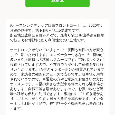
豊島区
#オープンレジデンシア目白フロントコート は、2020年8
月築の物件で、地下1階～地上5階建てです。
所在地は豊島区目白2-34-2で、最寄り駅はJR山手線目白駅
で徒歩3分の距離にあり利便性の良い立地です。
オートロックが付いていますので、夜間も女性の方が安心
して生活いただけます。エレベーター付きなので、荷物が
多い日や上層階への移動もスムーズです。宅配ボックスが
設置されていますので、不在時でも安心して荷物を受け取
りいただけます。TV付きインターホンが設置されています
ので、来訪者の確認もスムーズで安心です。駐車場が用意
されていますので、車通勤の方やご家族でお住まいの方に
オススメです。車幅の大きな大型車も停められる駐車場が
あります。自転車置き場がありますので、お買い物など近
場の移動も便利に利用できます。敷地内にゴミ置き場があ
り、ゴミ出しがしやすく日々の負担を減らせます。インタ
ーネット利用が可能で、在宅ワークや動画視聴も快適に行
えます。