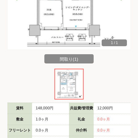
1
/
1
間取り(1)
賃料
148,000円
共益費/管理費
12,000円
敷金
1.0ヶ月
礼金
0.0ヶ月
フリーレント
0.0ヶ月
仲介料
0.0ヶ月