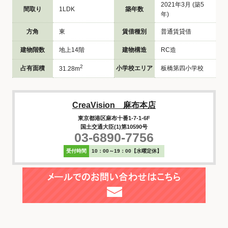
2021年3月 (築5
間取り
1LDK
築年数
年)
方角
東
賃借種別
普通賃貸借
建物階数
地上14階
建物構造
RC造
2
占有面積
小学校エリア
板橋第四小学校
31.28m
CreaVision 麻布本店
東京都港区麻布十番1-7-1-6F
国土交通大臣(1)第10590号
03-6890-7756
受付時間
10：00～19：00【水曜定休】