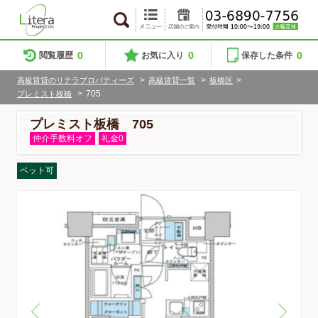
0
0
0
閲覧履歴
お気に入り
保存した条件
>
>
>
高級賃貸のリテラプロパティーズ
高級賃貸一覧
板橋区
>
705
プレミスト板橋
プレミスト板橋 705
仲介手数料オフ
礼金0
ペット可