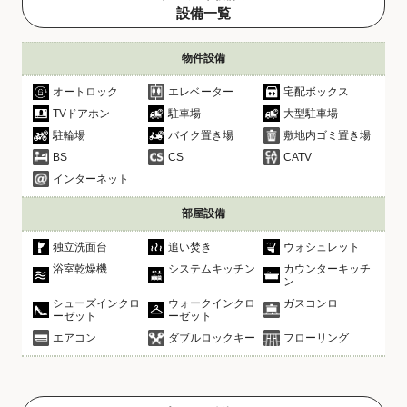
設備一覧
物件設備
オートロック
エレベーター
宅配ボックス
TVドアホン
駐車場
大型駐車場
駐輪場
バイク置き場
敷地内ゴミ置き場
BS
CS
CATV
インターネット
部屋設備
独立洗面台
追い焚き
ウォシュレット
浴室乾燥機
システムキッチン
カウンターキッチ
ン
シューズインクロ
ウォークインクロ
ガスコンロ
ーゼット
ーゼット
エアコン
ダブルロックキー
フローリング