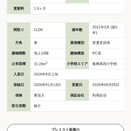
更新料
1.0ヶ月
2021年3月 (築5
間取り
1LDK
築年数
年)
方角
東
賃借種別
普通賃貸借
建物階数
地上14階
建物構造
RC造
2
占有面積
小学校エリア
板橋第四小学校
31.28m
入居日
2026年8月上旬
登録日
2026年01月14日
更新日
2026年06月05日
保険
要加入
保証会社
利用必須
取引形態
媒介
プレミスト板橋の