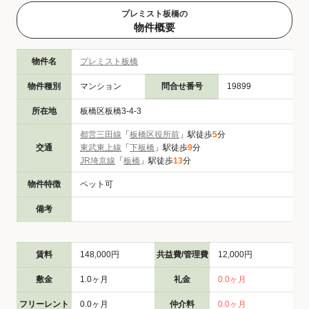
プレミスト板橋の
物件概要
物件名
プレミスト板橋
物件種別
マンション
問合せ番号
19899
所在地
板橋区板橋3-4-3
都営三田線
「
板橋区役所前
」駅徒歩
5
分
交通
東武東上線
「
下板橋
」駅徒歩
9
分
JR埼京線
「
板橋
」駅徒歩
13
分
物件特徴
ペット可
備考
賃料
148,000円
共益費/管理費
12,000円
敷金
1.0ヶ月
礼金
0.0ヶ月
フリーレント
0.0ヶ月
仲介料
0.0ヶ月