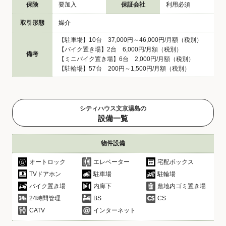
保険
要加入
保証会社
利用必須
取引形態
媒介
【駐車場】10台 37,000円～46,000円/月額（税別）
【バイク置き場】2台 6,000円/月額（税別）
備考
【ミニバイク置き場】6台 2,000円/月額（税別）
【駐輪場】57台 200円～1,500円/月額（税別）
シティハウス文京湯島の
設備一覧
物件設備
オートロック
エレベーター
宅配ボックス
TVドアホン
駐車場
駐輪場
バイク置き場
内廊下
敷地内ゴミ置き場
24時間管理
BS
CS
CATV
インターネット