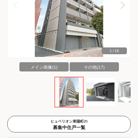
1
/
18
メイン画像(1)
その他(17)
ヒュペリオン東陽町の
募集中住戸一覧