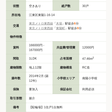
状態
空きあり
総戸数
30戸
所在地
江東区東陽1-16-14
東京メトロ東西線
「
木場
」駅徒歩
6
分
交通
東京メトロ東西線
「
東陽町
」駅徒歩
9
分
物件特徴
166000円 -
賃料
共益費/管理費
12000円
167000円
2
間取
1LDK
占有面積
47.46m
建物階数
地上12階
建物構造
RC造
2014年2月 (築
築年数
小学校エリア
南陽小学校
12年)
保険
要加入
保証会社
利用必須
取引形態
媒介
備考
【駐輪場】1住戸1台無料