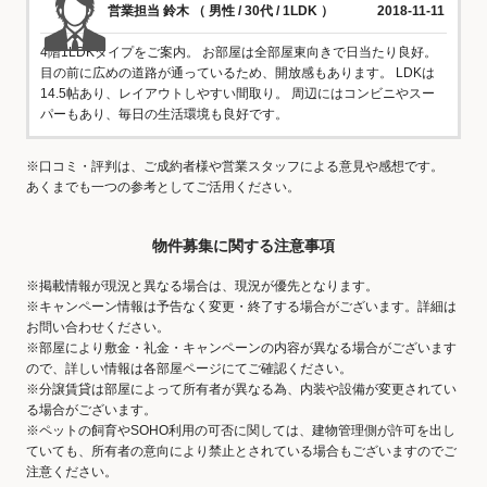
営業担当 鈴木 （ 男性 / 30代 / 1LDK ）
2018-11-11
4階1LDKタイプをご案内。 お部屋は全部屋東向きで日当たり良好。
目の前に広めの道路が通っているため、開放感もあります。 LDKは
14.5帖あり、レイアウトしやすい間取り。 周辺にはコンビニやスー
パーもあり、毎日の生活環境も良好です。
※口コミ・評判は、ご成約者様や営業スタッフによる意見や感想です。
あくまでも一つの参考としてご活用ください。
物件募集に関する注意事項
※掲載情報が現況と異なる場合は、現況が優先となります。
※キャンペーン情報は予告なく変更・終了する場合がございます。詳細は
お問い合わせください。
※部屋により敷金・礼金・キャンペーンの内容が異なる場合がございます
ので、詳しい情報は各部屋ページにてご確認ください。
※分譲賃貸は部屋によって所有者が異なる為、内装や設備が変更されてい
る場合がございます。
※ペットの飼育やSOHO利用の可否に関しては、建物管理側が許可を出し
ていても、所有者の意向により禁止とされている場合もございますのでご
注意ください。