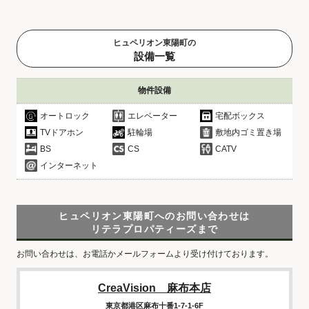
ヒュペリオン東陽町の
設備一覧
物件設備
オートロック
エレベーター
宅配ボックス
TVドアホン
駐輪場
敷地内ゴミ置き場
BS
CS
CATV
インターネット
ヒュペリオン東陽町へのお問い合わせは
リテラプロパティーズまで
お問い合わせは、お電話かメールフォームより受け付けております。
CreaVision 麻布本店
東京都港区麻布十番1-7-1-6F