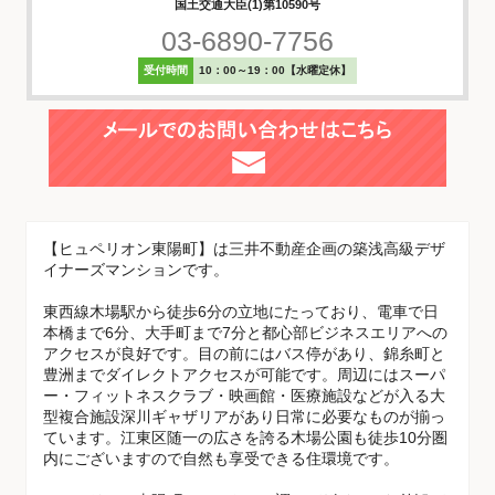
国土交通大臣(1)第10590号
03-6890-7756
受付時間
10：00～19：00【水曜定休】
【ヒュペリオン東陽町】は三井不動産企画の築浅高級デザ
イナーズマンションです。
東西線木場駅から徒歩6分の立地にたっており、電車で日
本橋まで6分、大手町まで7分と都心部ビジネスエリアへの
アクセスが良好です。目の前にはバス停があり、錦糸町と
豊洲までダイレクトアクセスが可能です。周辺にはスーパ
ー・フィットネスクラブ・映画館・医療施設などが入る大
型複合施設深川ギャザリアがあり日常に必要なものが揃っ
ています。江東区随一の広さを誇る木場公園も徒歩10分圏
内にございますので自然も享受できる住環境です。