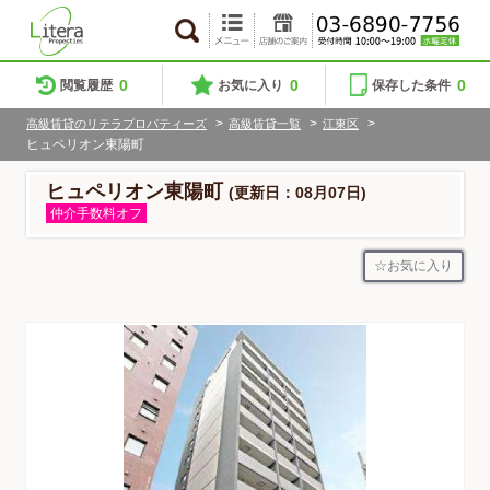
0
0
0
閲覧履歴
お気に入り
保存した条件
>
>
>
高級賃貸のリテラプロパティーズ
高級賃貸一覧
江東区
ヒュペリオン東陽町
ヒュペリオン東陽町
(更新日：08月07日)
仲介手数料オフ
お気に入り