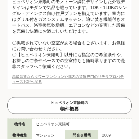
ヒュペリオン東陽町のモノトーン調にデザインした外観デ
ザインはモダンで気品を纏っています。1DK・1LDKのシン
グル・ディンクス向け住戸プランを揃えています。室内に
はグリル付きガスシステムキッチン、追い焚き機能付きオ
ートバス、浴室換気乾燥機、エアコンなどの充実した設備
を完備し快適にお過ごしいただけます。
〇掲載されていない空室がある場合もございます。お気軽
にお問い合わせください。
〇【ヒュペリオン東陽町】以外にも指定のご希望条件や、
お探しのご条件ベースでの空室待ちも随時承りますので是
非スタッフへご依頼ください。
高級賃貸ならタワーマンションや都内の賃貸専門のリテラプロパテ
ィーズTOPへ戻る
ヒュペリオン東陽町の
物件概要
物件名
ヒュペリオン東陽町
物件種別
マンション
問合せ番号
2009