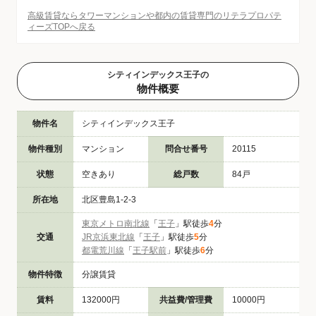
高級賃貸ならタワーマンションや都内の賃貸専門のリテラプロパテ
ィーズTOPへ戻る
シティインデックス王子の
物件概要
物件名
シティインデックス王子
物件種別
マンション
問合せ番号
20115
状態
空きあり
総戸数
84戸
所在地
北区豊島1-2-3
東京メトロ南北線
「
王子
」駅徒歩
4
分
交通
JR京浜東北線
「
王子
」駅徒歩
5
分
都電荒川線
「
王子駅前
」駅徒歩
6
分
物件特徴
分譲賃貸
賃料
132000円
共益費/管理費
10000円