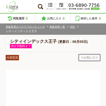
0
0
0
閲覧履歴
お気に入り
保存した条件
>
>
>
高級賃貸のリテラプロパティーズ
高級賃貸一覧
北区
シティインデックス王子
シティインデックス王子
(更新日：08月05日)
仲介手数料オフ
お気に入り
分譲賃貸