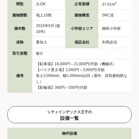
2
間取
2LDK
占有面積
37.01m
建物階数
地上15階
建物構造
SRC造
2010年9月 (築
築年数
小学校エリア
柳田小学校
16年)
保険
要加入
保証会社
利用必須
取引形態
媒介
【駐車場】16,000円～21,000円/月額（機械式）
【バイク置き場】2,000円～3,000円/月額
備考
長さ2,000mm、幅1,000mm以内（屋外、排気量制限な
し）
【駐輪場】300円～500円/月額
シティインデックス王子の
設備一覧
物件設備