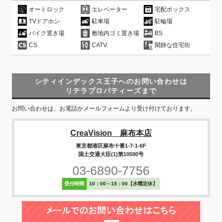
オートロック
エレベーター
宅配ボックス
TVドアホン
駐車場
駐輪場
バイク置き場
敷地内ゴミ置き場
BS
CS
CATV
閑静な住宅街
シティインデックス王子へのお問い合わせは
リテラプロパティーズまで
お問い合わせは、お電話かメールフォームより受け付けております。
CreaVision 麻布本店
東京都港区麻布十番1-7-1-6F
国土交通大臣(1)第10590号
03-6890-7756
受付時間
10：00～19：00【水曜定休】