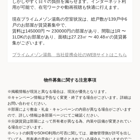
しがしやすく日々の負担を減らせます。インターネット利
用が可能で、在宅ワークや動画視聴も快適に行えます。
現在プライムメゾン湯島の空室状況は、総戸数が139戸中6
戸のお部屋が賃貸募集中で、
賃料は145000円 〜 230000円の部屋があり、間取は1R 〜
1LDKのお部屋があり、面積は27.23㎡ 〜 40.48㎡の賃貸募
集がございます。
プライムメゾン湯島 当社提携会社のWEBサイトはこちら
物件募集に関する注意事項
※掲載情報が現況と異なる場合は、現況が優先となります。
※キャンペーン情報は予告なく変更・終了する場合がございます。詳細は
お問い合わせください。
※部屋により敷金・礼金・キャンペーンの内容が異なる場合がございます
ので、詳しい情報は各部屋ページにてご確認ください。
※分譲賃貸は部屋によって所有者が異なる為、内装や設備が変更されてい
る場合がございます。
※ペットの飼育やSOHO利用の可否に関しては、建物管理側が許可を出し
ていても、所有者の意向により禁止とされている場合もございますのでご