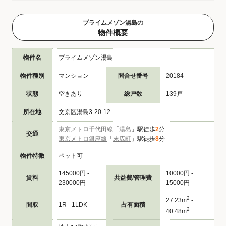
プライムメゾン湯島の
物件概要
物件名
プライムメゾン湯島
物件種別
マンション
問合せ番号
20184
状態
空きあり
総戸数
139戸
所在地
文京区湯島3-20-12
東京メトロ千代田線
「
湯島
」駅徒歩
2
分
交通
東京メトロ銀座線
「
末広町
」駅徒歩
8
分
物件特徴
ペット可
145000円 -
10000円 -
賃料
共益費/管理費
230000円
15000円
2
27.23m
-
間取
1R - 1LDK
占有面積
2
40.48m