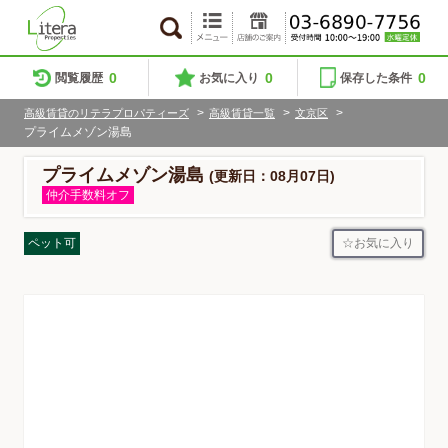
0
0
0
閲覧履歴
お気に入り
保存した条件
>
>
>
高級賃貸のリテラプロパティーズ
高級賃貸一覧
文京区
プライムメゾン湯島
プライムメゾン湯島
(更新日：08月07日)
仲介手数料オフ
お気に入り
ペット可