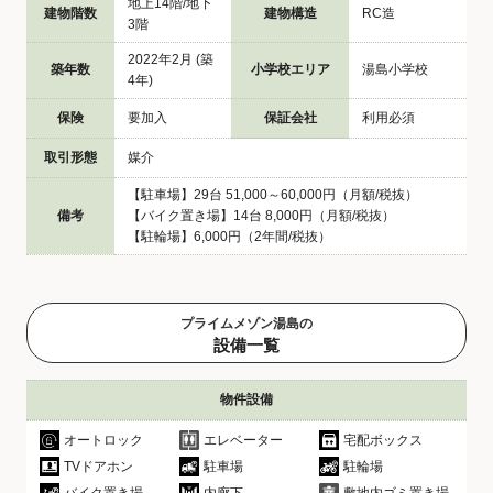
地上14階/地下
建物階数
建物構造
RC造
3階
2022年2月 (築
築年数
小学校エリア
湯島小学校
4年)
保険
要加入
保証会社
利用必須
取引形態
媒介
【駐車場】29台 51,000～60,000円（月額/税抜）
備考
【バイク置き場】14台 8,000円（月額/税抜）
【駐輪場】6,000円（2年間/税抜）
プライムメゾン湯島の
設備一覧
物件設備
オートロック
エレベーター
宅配ボックス
TVドアホン
駐車場
駐輪場