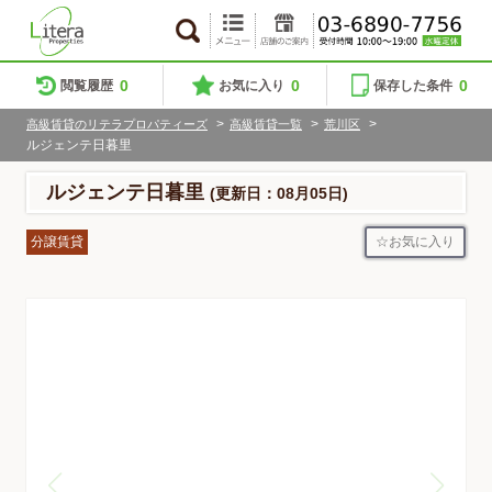
0
0
0
閲覧履歴
お気に入り
保存した条件
>
>
>
高級賃貸のリテラプロパティーズ
高級賃貸一覧
荒川区
ルジェンテ日暮里
ルジェンテ日暮里
(更新日：08月05日)
お気に入り
分譲賃貸