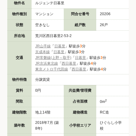
物件名
ルジェンテ日暮里
物件種別
マンション
問合せ番号
20206
状態
空きなし
総戸数
26戸
所在地
荒川区西日暮里2-53-2
JR山手線
「
日暮里
」駅徒歩
3
分
京成本線
「
日暮里
」駅徒歩
3
分
交通
JR常磐線(上野～取手)
「
日暮里
」駅徒歩
3
分
JR京浜東北線
「
西日暮里
」駅徒歩
4
分
東京メトロ千代田線
「
西日暮里
」駅徒歩
4
分
物件特徴
分譲賃貸
賃料
0円
共益費/管理費
2
間取
占有面積
0m
建物階数
地上14階
建物構造
RC造
2018年7月 (築
ひぐらし小学
築年数
小学校エリア
8年)
校