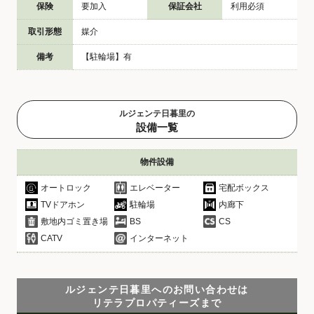
保険
要加入
保証会社
利用必須
取引形態
媒介
備考
【駐輪場】有
ルジェンテ日暮里の
設備一覧
物件設備
オートロック
エレベーター
宅配ボックス
TVドアホン
駐輪場
内廊下
敷地内ゴミ置き場
BS
CS
CATV
インターネット
ルジェンテ日暮里へのお問い合わせは
リテラプロパティーズまで