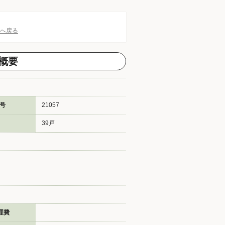
Pへ戻る
概要
号
21057
39戸
理費