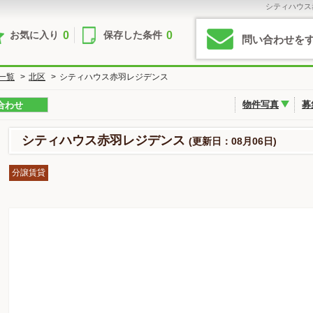
シティハウス
0
0
お気に入り
保存した条件
問い合わせを
一覧
>
北区
>
シティハウス赤羽レジデンス
物件写真
募
合わせ
シティハウス赤羽レジデンス
(更新日：08月06日)
分譲賃貸