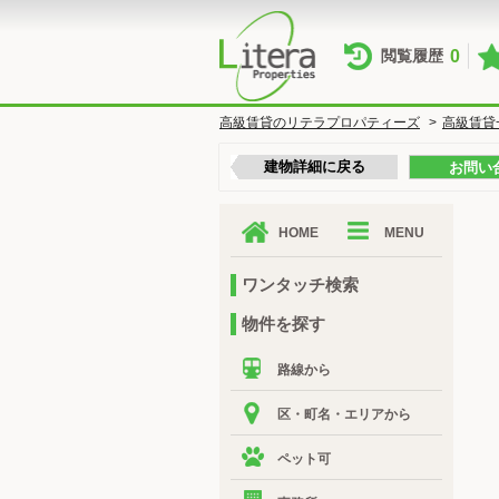
0
閲覧履歴
高級賃貸のリテラプロパティーズ
>
高級賃貸
建物詳細に戻る
お問い
HOME
MENU
ワンタッチ検索
物件を探す
路線から
区・町名・エリアから
ペット可