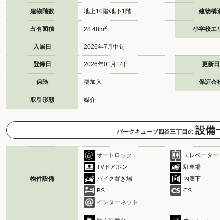
建物階数
地上10階/地下1階
建物構
2
占有面積
小学校エ
28.48m
入居日
2026年7月中旬
登録日
2026年01月14日
更新日
保険
要加入
保証会
取引形態
媒介
設備
パークキューブ四谷三丁目の
オートロック
エレベーター
TVドアホン
駐車場
物件設備
バイク置き場
内廊下
BS
CS
インターネット