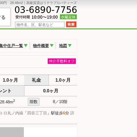
00円 28.48m2｜高級賃貸はリテラプロパティーズ
する
集中住戸一覧
物件概要
地図
仲介手数料オフ
1.0ヶ月
礼金
1.0ヶ月
レント
0.0ヶ月
2
階数
8／10階
28.48m
トロ丸ノ内線
「
四谷三丁目
」駅徒歩
6
分
詳