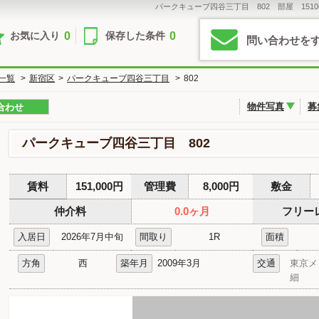
パークキューブ四谷三丁目 802 部屋 1510
0
0
お気に入り
保存した条件
問い合わせを
一覧
>
新宿区
>
パークキューブ四谷三丁目
>
802
物件写真
募
合わせ
パークキューブ四谷三丁目 802
賃料
151,000円
管理費
8,000円
敷金
仲介料
0.0ヶ月
フリー
入居日
2026年7月中旬
間取り
1R
面積
方角
西
築年月
2009年3月
交通
東京メ
細