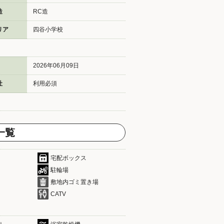
造
RC造
リア
四谷小学校
2026年06月09日
社
利用必須
一覧
宅配ボックス
駐輪場
敷地内ゴミ置き場
CATV