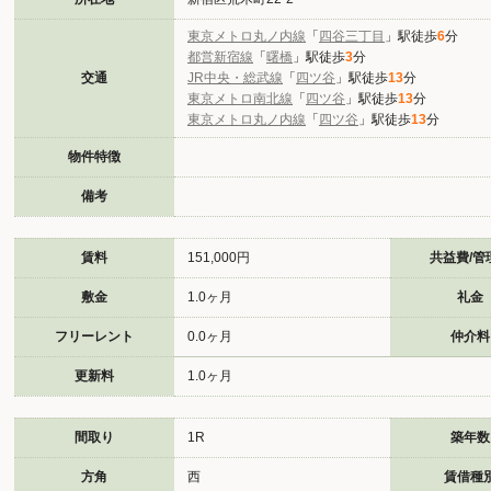
東京メトロ丸ノ内線
「
四谷三丁目
」駅徒歩
6
分
都営新宿線
「
曙橋
」駅徒歩
3
分
交通
JR中央・総武線
「
四ツ谷
」駅徒歩
13
分
東京メトロ南北線
「
四ツ谷
」駅徒歩
13
分
東京メトロ丸ノ内線
「
四ツ谷
」駅徒歩
13
分
物件特徴
備考
賃料
151,000円
共益費/管
敷金
1.0ヶ月
礼金
フリーレント
0.0ヶ月
仲介料
更新料
1.0ヶ月
間取り
1R
築年数
方角
西
賃借種