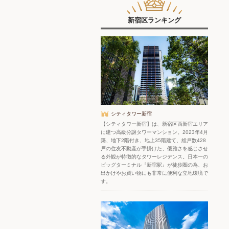
新宿区ランキング
シティタワー新宿
【シティタワー新宿】は、新宿区西新宿エリア
に建つ高級分譲タワーマンション。2023年4月
築、地下2階付き、地上35階建て、総戸数428
戸の住友不動産が手掛けた、優雅さを感じさせ
る外観が特徴的なタワーレジデンス。日本一の
ビッグターミナル『新宿駅』が徒歩圏の為、お
出かけやお買い物にも非常に便利な立地環境で
す。