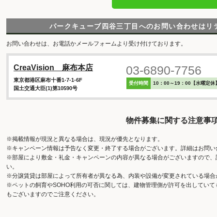
パークキューブ四谷三丁目へのお問い合わせはリ
お問い合わせは、お電話かメールフォームより受け付けております。
03-6890-7756
CreaVision 麻布本店
東京都港区麻布十番1-7-1-6F
受付時間
10：00～19：00【水曜定休
国土交通大臣(1)第10590号
物件募集に関する注意事
※掲載情報が現況と異なる場合は、現況が優先となります。
※キャンペーン情報は予告なく変更・終了する場合がございます。詳細はお問い
※部屋により敷金・礼金・キャンペーンの内容が異なる場合がございますので、
い。
※分譲賃貸は部屋によって所有者が異なる為、内装や設備が変更されている場合
※ペットの飼育やSOHO利用の可否に関しては、建物管理側が許可を出してい
もございますのでご注意ください。