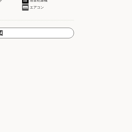
ト
浴室乾燥機
エアコン
図