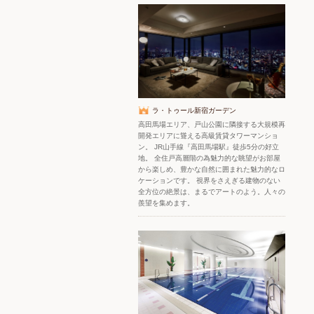
ラ・トゥール新宿ガーデン
高田馬場エリア、戸山公園に隣接する大規模再
開発エリアに聳える高級賃貸タワーマンショ
ン。 JR山手線『高田馬場駅』徒歩5分の好立
地。 全住戸高層階の為魅力的な眺望がお部屋
から楽しめ、豊かな自然に囲まれた魅力的なロ
ケーションです。 視界をさえぎる建物のない
全方位の絶景は、まるでアートのよう。人々の
羨望を集めます。