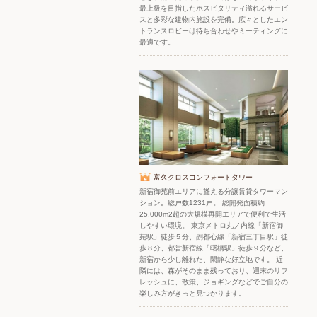
最上級を目指したホスピタリティ溢れるサービ
スと多彩な建物内施設を完備。広々としたエン
トランスロビーは待ち合わせやミーティングに
最適です。
富久クロスコンフォートタワー
新宿御苑前エリアに聳える分譲賃貸タワーマン
ション。総戸数1231戸。 総開発面積約
25,000m2超の大規模再開エリアで便利で生活
しやすい環境。 東京メトロ丸ノ内線「新宿御
苑駅」徒歩５分、副都心線「新宿三丁目駅」徒
歩８分、都営新宿線「曙橋駅」徒歩９分など、
新宿から少し離れた、閑静な好立地です。 近
隣には、森がそのまま残っており、週末のリフ
レッシュに、散策、ジョギングなどでご自分の
楽しみ方がきっと見つかります。