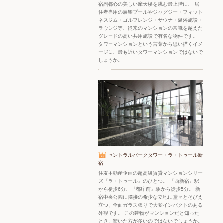
宿副都心の美しい摩天楼を眺む最上階に、 居
住者専用の展望プールやジャグジー・フィット
ネスジム・ゴルフレンジ・サウナ・温浴施設・
ラウンジ等、従来のマンションの常識を越えた
グレードの高い共用施設で有名な物件です。
タワーマンションという言葉から思い描くイメ
ージに、最も近いタワーマンションではないで
しょうか。
セントラルパークタワー・ラ・トゥール新
宿
住友不動産企画の超高級賃貸マンションシリー
ズ『ラ・トゥール』のひとつ。 『西新宿』駅
から徒歩6分、『都庁前』駅から徒歩5分。 新
宿中央公園に隣接の希少な立地に堂々とそびえ
立つ、全面ガラス張りで大変インパクトのある
外観です。 この建物がマンションだと知った
とき、驚いた方が多いのではないでしょうか。