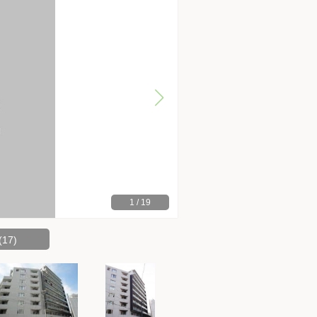
1
/
19
17)