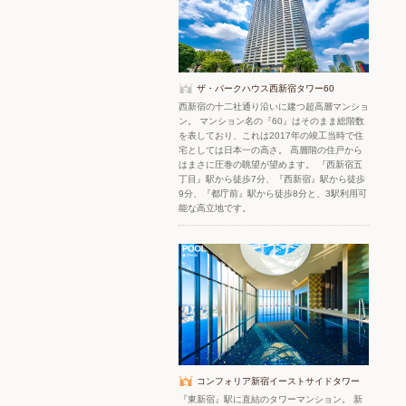
ザ・パークハウス西新宿タワー60
西新宿の十二社通り沿いに建つ超高層マンショ
ン。 マンション名の『60』はそのまま総階数
を表しており、これは2017年の竣工当時で住
宅としては日本一の高さ。 高層階の住戸から
はまさに圧巻の眺望が望めます。 『西新宿五
丁目』駅から徒歩7分、『西新宿』駅から徒歩
9分、『都庁前』駅から徒歩8分と、3駅利用可
能な高立地です。
コンフォリア新宿イーストサイドタワー
『東新宿』駅に直結のタワーマンション。 新