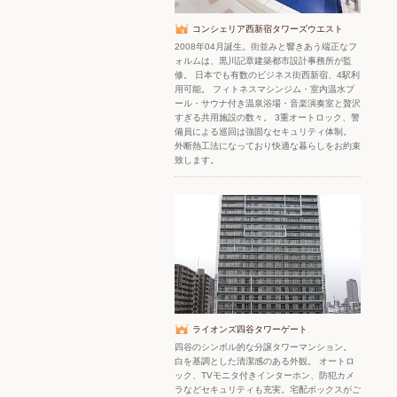
コンシェリア西新宿タワーズウエスト
2008年04月誕生。街並みと響きあう端正なフ
ォルムは、黒川記章建築都市設計事務所が監
修。 日本でも有数のビジネス街西新宿、4駅利
用可能。 フィトネスマシンジム・室内温水プ
ール・サウナ付き温泉浴場・音楽演奏室と贅沢
すぎる共用施設の数々。 3重オートロック、警
備員による巡回は強固なセキュリティ体制。
外断熱工法になっており快適な暮らしをお約束
致します。
ライオンズ四谷タワーゲート
四谷のシンボル的な分譲タワーマンション。
白を基調とした清潔感のある外観。 オートロ
ック、TVモニタ付きインターホン、防犯カメ
ラなどセキュリティも充実。宅配ボックスがご