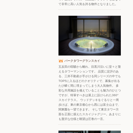
て非常に高い人気を誇る物件となりました。
パークタワーグランスカイ
五反田の喧騒から離れ、目黒川沿いに堂々と聳
えるタワーマンションです。 品質に定評のあ
る、三井不動産が手がける同シリーズの中でも
TOP5に入るほどのクオリティで、募集が出る
たび瞬く間に埋まってしまう大人気物件。 多
彩な共用施設を備えていることも魅力のひとつ
ですが、特筆すべきは屋上に設けられた360°
スカイテラス。 ウッドデッキをぐるりと一周
歩けば、東の東京都心から西には富士山まで、
関東圏を一望できます。 そして東京タワー方
面を正面に据えたスカイジャグジー。あまりに
も贅沢な仕様と眺望は圧巻の一言。