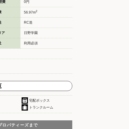
理費
0円
2
積
56.97m
造
RC造
リア
日野学園
社
利用必須
覧
宅配ボックス
トランクルーム
プロパティーズまで