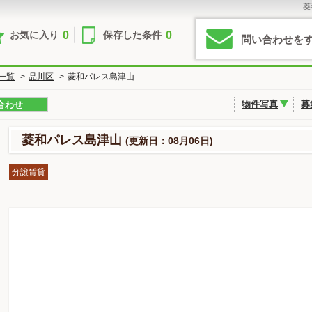
菱
0
0
お気に入り
保存した条件
問い合わせを
一覧
>
品川区
>
菱和パレス島津山
物件写真
募
合わせ
菱和パレス島津山
(更新日：08月06日)
分譲賃貸