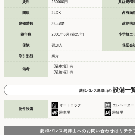
賃料
230000円
共益費/管
間取
2LDK
占有面
建物階数
地上8階
建物構
築年数
2001年6月 (築25年)
小学校エ
保険
要加入
保証会
取引形態
媒介
【駐車場】有
備考
【駐輪場】有
設備一
菱和パレス島津山の
オートロック
エレベーター
物件設備
駐車場
駐輪場
菱和パレス島津山へのお問い合わせは
リテラ