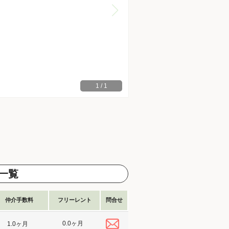
1
/
1
一覧
仲介手数料
フリーレント
問合せ
0.0ヶ月
1.0ヶ月