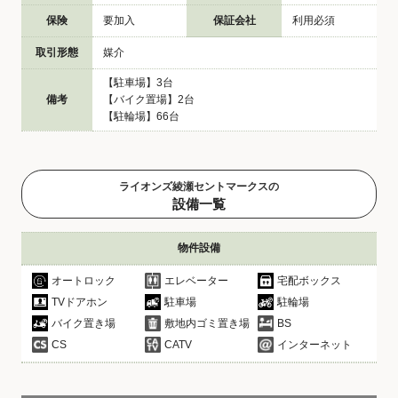
保険
要加入
保証会社
利用必須
取引形態
媒介
【駐車場】3台
備考
【バイク置場】2台
【駐輪場】66台
ライオンズ綾瀬セントマークスの
設備一覧
物件設備
オートロック
エレベーター
宅配ボックス
TVドアホン
駐車場
駐輪場
バイク置き場
敷地内ゴミ置き場
BS
CS
CATV
インターネット