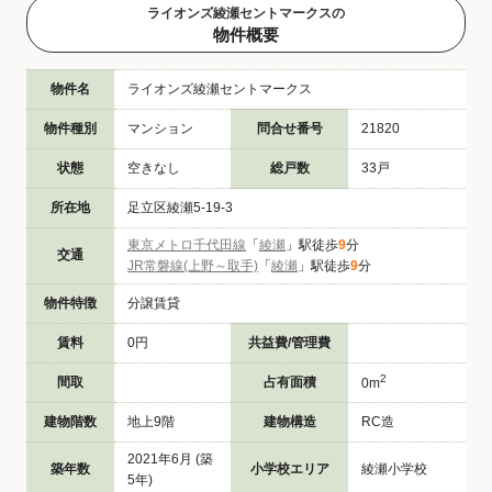
ライオンズ綾瀬セントマークスの
物件概要
物件名
ライオンズ綾瀬セントマークス
物件種別
マンション
問合せ番号
21820
状態
空きなし
総戸数
33戸
所在地
足立区綾瀬5-19-3
東京メトロ千代田線
「
綾瀬
」駅徒歩
9
分
交通
JR常磐線(上野～取手)
「
綾瀬
」駅徒歩
9
分
物件特徴
分譲賃貸
賃料
0円
共益費/管理費
2
間取
占有面積
0m
建物階数
地上9階
建物構造
RC造
2021年6月 (築
築年数
小学校エリア
綾瀬小学校
5年)