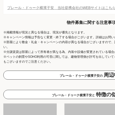
プレール・ドゥーク横濱子安 当社提携会社のWEBサイトはこち
物件募集に関する注意事
※掲載情報が現況と異なる場合は、現況が優先となります。
※キャンペーン情報は予告なく変更・終了する場合がございます。詳細はお問い
※部屋により敷金・礼金・キャンペーンの内容が異なる場合がございますので、
い。
※分譲賃貸は部屋によって所有者が異なる為、内装や設備が変更されている場合
※ペットの飼育やSOHO利用の可否に関しては、建物管理側が許可を出してい
もございますのでご注意ください。
周辺
プレール・ドゥーク横濱子安の
特徴の
プレール・ドゥーク横濱子安と