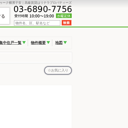
ゥーク横濱子安｜高級賃貸はリテラプロパティーズ
する
集中住戸一覧
物件概要
地図
お気に入り