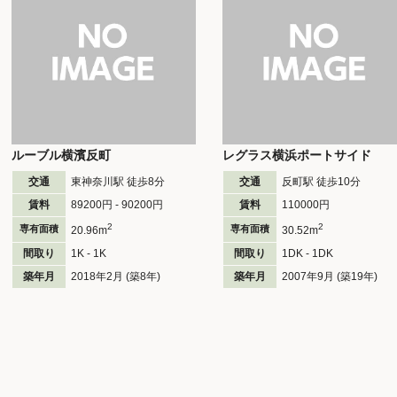
ルーブル横濱反町
レグラス横浜ポートサイド
交通
東神奈川駅 徒歩
8
分
交通
反町駅 徒歩
10
分
賃料
89200円 - 90200円
賃料
110000円
2
2
専有面積
専有面積
20.96m
30.52m
間取り
1K - 1K
間取り
1DK - 1DK
築年月
2018年2月 (築8年)
築年月
2007年9月 (築19年)