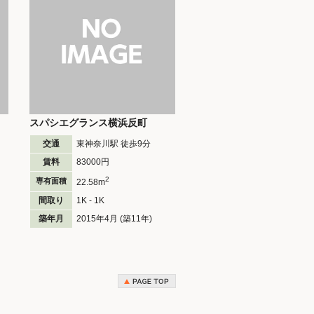
スパシエグランス横浜反町
交通
東神奈川駅 徒歩
9
分
賃料
83000円
2
専有面積
22.58m
間取り
1K - 1K
築年月
2015年4月 (築11年)