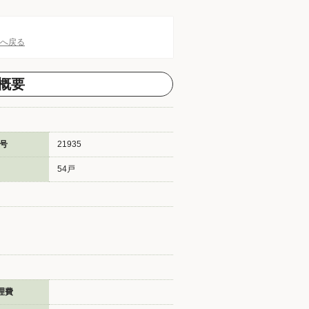
Pへ戻る
概要
号
21935
54戸
理費