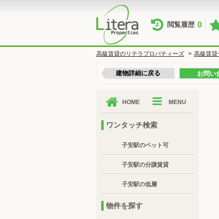
0
閲覧履歴
高級賃貸のリテラプロパティーズ
>
高級賃貸
建物詳細に戻る
お問い
HOME
MENU
ワンタッチ検索
子安駅のペット可
子安駅の分譲賃貸
子安駅の低層
物件を探す