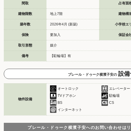
間取
占有面
建物階数
地上7階
建物構
築年数
2026年4月 (新築)
小学校エ
保険
要加入
保証会
取引形態
媒介
備考
【駐輪場】有
設備
プレール・ドゥーク横濱子安の
オートロック
エレベーター
TVドアホン
駐輪場
物件設備
BS
CS
インターネット
プレール・ドゥーク横濱子安へのお問い合わせは