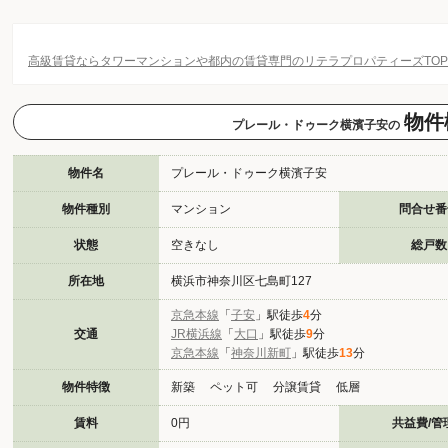
高級賃貸ならタワーマンションや都内の賃貸専門のリテラプロパティーズTO
物件
プレール・ドゥーク横濱子安の
物件名
プレール・ドゥーク横濱子安
物件種別
マンション
問合せ番
状態
空きなし
総戸数
所在地
横浜市神奈川区七島町127
京急本線
「
子安
」駅徒歩
4
分
交通
JR横浜線
「
大口
」駅徒歩
9
分
京急本線
「
神奈川新町
」駅徒歩
13
分
物件特徴
新築 ペット可 分譲賃貸 低層
賃料
0円
共益費/管