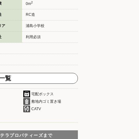
2
積
0m
造
RC造
リア
浦島小学校
社
利用必須
一覧
宅配ボックス
敷地内ゴミ置き場
CATV
リテラプロパティーズまで