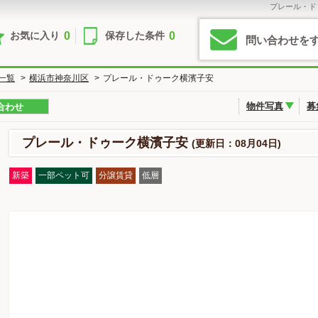
プレール・ド
0
0
お気に入り
保存した条件
問い合わせを
一覧
>
横浜市神奈川区
>
プレール・ドゥーク横濱子安
物件写真
募
合わせ
プレール・ドゥーク横濱子安
(更新日：08月04日)
新築
一部ペット可
分譲賃貸
低層