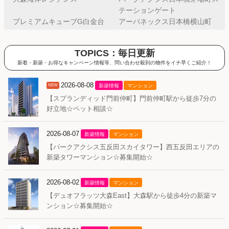
テーションゲート
プレミアムキューブG白金台
アーバネックス日本橋横山町
TOPICS：毎日更新
新着・新築・お得なキャンペーン情報等、問い合わせ殺到の物件をイチ早くご紹介！
2026-08-08
NEW
新築情報
マンション
【スプランディッド門前仲町】門前仲町駅から徒歩7分の
好立地☆ペット相談☆
2026-08-07
新築情報
マンション
【パークアクシス五反田スカイタワー】西五反田エリアの
新築タワーマンション☆募集開始☆
2026-08-02
新築情報
マンション
【デュオフラッツ大森East】大森駅から徒歩4分の新築マ
ンション☆募集開始☆