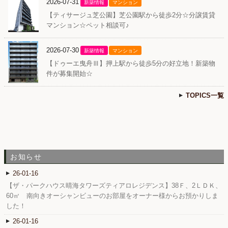
2026-07-31
新築情報
マンション
【ティサージュ芝公園】芝公園駅から徒歩2分☆分譲賃貸
マンション☆ペット相談可♪
2026-07-30
新築情報
マンション
【ドゥーエ曳舟Ⅲ】押上駅から徒歩5分の好立地！新築物
件が募集開始☆
TOPICS一覧
お知らせ
26-01-16
【ザ・パークハウス晴海タワーズティアロレジデンス】38Ｆ、2ＬＤＫ、
60㎡ 南向きオーシャンビューのお部屋をオーナー様からお預かりしま
した！
26-01-16