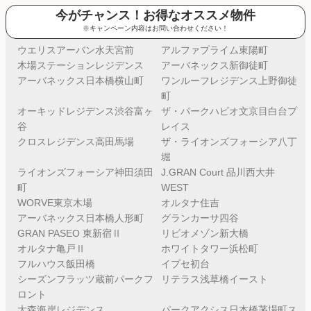
今がチャンス！お得なオススメ物件
※キャンペーン内容はお問い合わせください！
ウエリスアーバン水天宮前
アルファプライム東陽町
木場ステーションレジデンス
アーバネックス新御徒町
アーバネックス日本橋横山町
ワンルーフレジデンス上野御徒
町
オーキッドレジデンス渋谷富ヶ
ザ・パークハビオ文京目白台プ
谷
レイス
クロスレジデンス高田馬場
ザ・ライオンズフォーシア八丁
堀
ライオンズフォーシア神田須田
J.GRAN Court 品川西大井
町
WEST
WORVE東京木場
オルタナ住吉
アーバネックス日本橋人形町
グランカーサ四谷
GRAN PASEO 東新宿Ⅱ
リビオメゾン新大橋
オルタナ亀戸Ⅱ
ホワイトタワー浜松町
フルハウス飯田橋
イプセ初台
シーズンフラッツ蔵前パークフ
リテラス浅草橋イースト
ロント
大森海岸レジデンス
パークアクシス日本橋茅場町ス