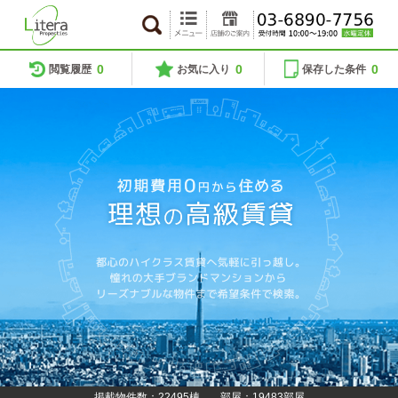
0
0
0
閲覧履歴
お気に入り
保存した条件
掲載物件数：22495棟
部屋：19483部屋