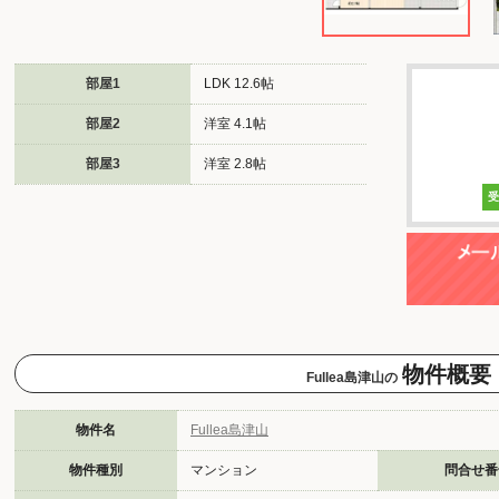
部屋1
LDK 12.6帖
部屋2
洋室 4.1帖
部屋3
洋室 2.8帖
物件概要
Fullea島津山の
物件名
Fullea島津山
物件種別
マンション
問合せ番