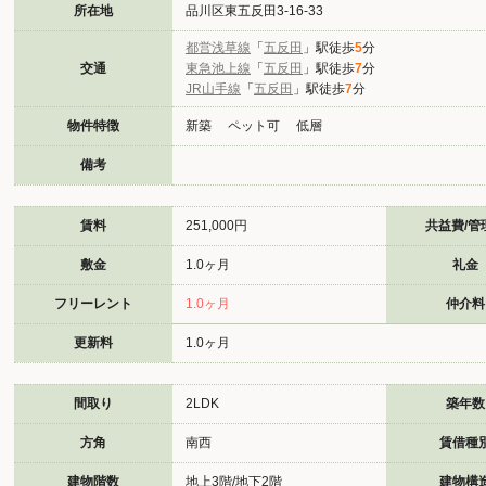
所在地
品川区東五反田3-16-33
都営浅草線
「
五反田
」駅徒歩
5
分
交通
東急池上線
「
五反田
」駅徒歩
7
分
JR山手線
「
五反田
」駅徒歩
7
分
物件特徴
新築 ペット可 低層
備考
賃料
251,000円
共益費/管
敷金
1.0ヶ月
礼金
フリーレント
1.0ヶ月
仲介料
更新料
1.0ヶ月
間取り
2LDK
築年数
方角
南西
賃借種
建物階数
地上3階/地下2階
建物構