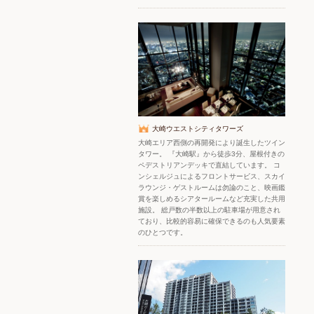
大崎ウエストシティタワーズ
大崎エリア西側の再開発により誕生したツイン
タワー。 『大崎駅』から徒歩3分、屋根付きの
ペデストリアンデッキで直結しています。 コ
ンシェルジュによるフロントサービス、スカイ
ラウンジ・ゲストルームは勿論のこと、映画鑑
賞を楽しめるシアタールームなど充実した共用
施設。 総戸数の半数以上の駐車場が用意され
ており、比較的容易に確保できるのも人気要素
のひとつです。