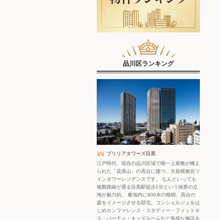
品川区ランキング
ブリリアタワーズ目黒
江戸時代、現在の品川区域で唯一上屋敷が構え
られた「花房山」の高台に建つ、大規模複合ツ
インタワーレジデンスです。 なんといっても
複数路線が通る目黒駅徒歩1分という抜群の立
地が魅力的。 敷地内に900本の植樹、高台の
森をイメージさせる邸宅。コンシェルジュをは
じめカンファレンス・スタディー・フィットネ
ス・パーティ・キッズルームなど多様な施設を