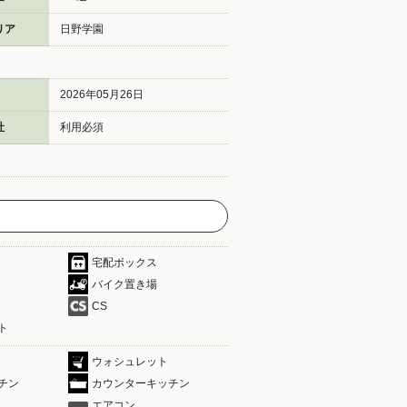
リア
日野学園
2026年05月26日
社
利用必須
宅配ボックス
バイク置き場
CS
ト
ウォシュレット
チン
カウンターキッチン
エアコン