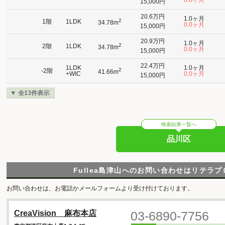
0.0ヶ月
15,000円
20.6万円
1.0ヶ月
2
1階
1LDK
34.78m
0.0ヶ月
15,000円
20.9万円
1.0ヶ月
2
2階
1LDK
34.78m
0.0ヶ月
15,000円
22.4万円
1LDK
1.0ヶ月
2
-2階
41.66m
+WIC
0.0ヶ月
15,000円
全13件表示
検索結果一覧へ
品川区
Fullea島津山へのお問い合わせはリテラ
お問い合わせは、お電話かメールフォームより受け付けております。
03-6890-7756
CreaVision 麻布本店