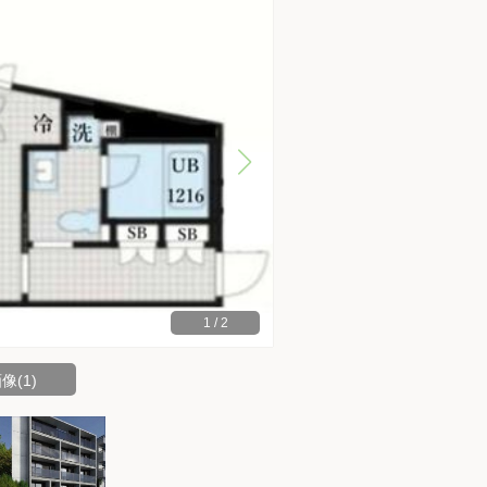
1
/
2
像(1)