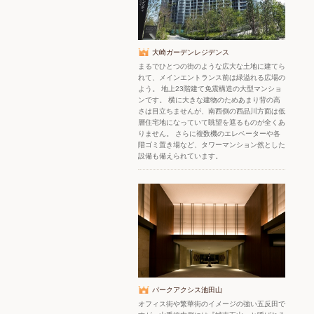
大崎ガーデンレジデンス
まるでひとつの街のような広大な土地に建てら
れて、メインエントランス前は緑溢れる広場の
よう。 地上23階建て免震構造の大型マンショ
ンです。 横に大きな建物のためあまり背の高
さは目立ちませんが、南西側の西品川方面は低
層住宅地になっていて眺望を遮るものが全くあ
りません。 さらに複数機のエレベーターや各
階ゴミ置き場など、タワーマンション然とした
設備も備えられています。
パークアクシス池田山
オフィス街や繁華街のイメージの強い五反田で