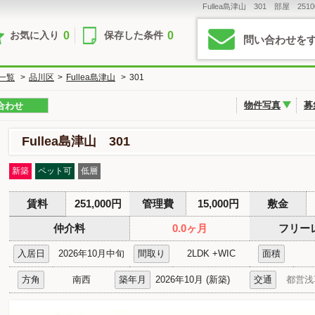
Fullea島津山 301 部屋 2
0
0
お気に入り
保存した条件
問い合わせを
一覧
>
品川区
>
Fullea島津山
>
301
物件写真
募
合わせ
Fullea島津山 301
新築
ペット可
低層
賃料
251,000円
管理費
15,000円
敷金
仲介料
0.0ヶ月
フリー
入居日
2026年10月中旬
間取り
2LDK +WIC
面積
方角
南西
築年月
2026年10月 (新築)
交通
都営浅