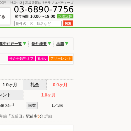
51000円 46.34m2｜高級賃貸はリテラプロパティーズ
する
集中住戸一覧
物件概要
地図
仲介手数料オフ
礼金0
フリーレント
1.0ヶ月
礼金
0.0ヶ月
レント
1.0ヶ月
2
階数
1／3階
46.34m
草線
「
五反田
」駅徒歩
5
分
詳細