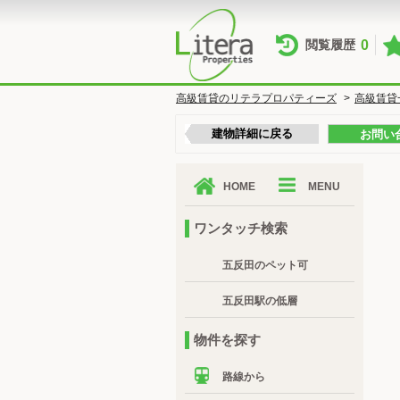
0
閲覧履歴
高級賃貸のリテラプロパティーズ
>
高級賃貸
建物詳細に戻る
お問い
HOME
MENU
ワンタッチ検索
五反田のペット可
五反田駅の低層
物件を探す
路線から