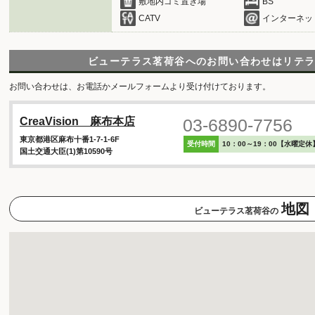
敷地内ゴミ置き場
BS
CATV
インターネッ
ビューテラス茗荷谷へのお問い合わせは
リテ
お問い合わせは、お電話かメールフォームより受け付けております。
03-6890-7756
CreaVision 麻布本店
東京都港区麻布十番1-7-1-6F
受付時間
10：00～19：00【水曜定休
国土交通大臣(1)第10590号
地図
ビューテラス茗荷谷の