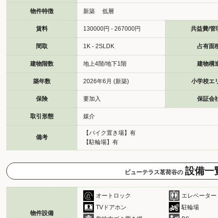
物件特徴
新築 低層
賃料
130000円 - 267000円
共益費/管
間取
1K - 2SLDK
占有面
建物階数
地上4階/地下1階
建物構
築年数
2026年6月 (新築)
小学校エ
保険
要加入
保証会
取引形態
媒介
【バイク置き場】有
備考
【駐輪場】有
設備一
ビューテラス茗荷谷の
オートロック
エレベーター
TVドアホン
駐輪場
物件設備