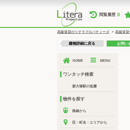
0
閲覧履歴
高級賃貸のリテラプロパティーズ
>
高級賃貸
建物詳細に戻る
お問い
HOME
MENU
ワンタッチ検索
新大塚駅の低層
物件を探す
路線から
区・町名・エリアから