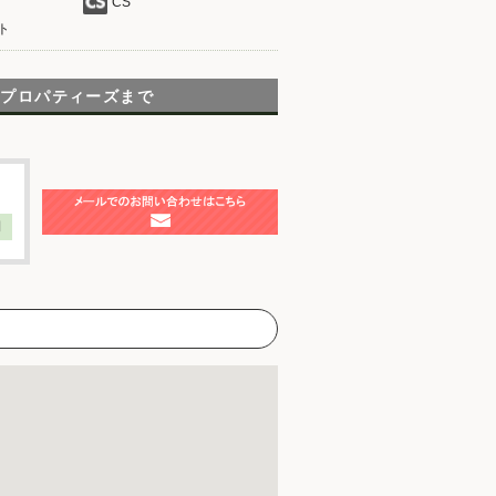
CS
ト
ラプロパティーズまで
】