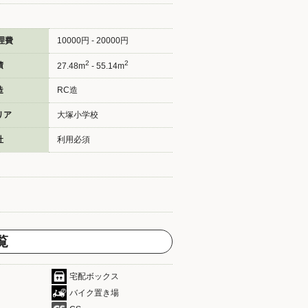
理費
10000円 - 20000円
2
2
積
27.48m
- 55.14m
造
RC造
リア
大塚小学校
社
利用必須
覧
宅配ボックス
バイク置き場