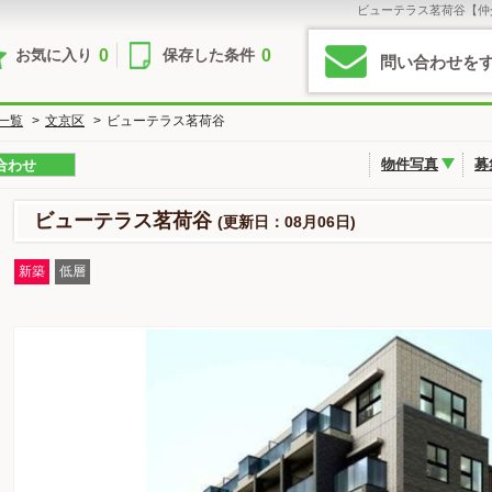
ビューテラス茗荷谷【仲
0
0
お気に入り
保存した条件
問い合わせを
一覧
>
文京区
>
ビューテラス茗荷谷
物件写真
募
合わせ
ビューテラス茗荷谷
(更新日：08月06日)
新築
低層