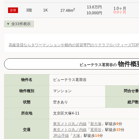
13.6万円
1.0ヶ月
2
3階
1K
定借
27.48m
0.0ヶ月
10,000円
全33件表示
高級賃貸ならタワーマンションや都内の賃貸専門のリテラプロパティーズTO
物件概
ビューテラス茗荷谷の
物件名
ビューテラス茗荷谷
物件種別
マンション
問合せ番
状態
空きあり
総戸数
所在地
文京区大塚4-11
東京メトロ丸ノ内線
「
新大塚
」駅徒歩
9
分
交通
東京メトロ丸ノ内線
「
茗荷谷
」駅徒歩
10
分
JR山手線
「
大塚
」駅徒歩
14
分