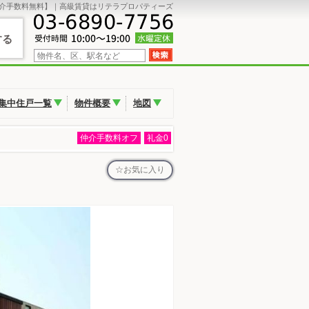
介手数料無料】｜高級賃貸はリテラプロパティーズ
する
集中住戸一覧
物件概要
地図
仲介手数料オフ
礼金0
お気に入り