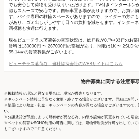
でも安心して荷物を受け取りいただけます。TV付きインターホン
認もスムーズで安心です。自転車置き場がありますので、お買い物
す。バイク専用の駐輪スペースがありますので、ライダーの方にも
があり、ゴミ出しがしやすく日々の負担を減らせます。インターネ
画視聴も快適に行えます。
現在ビューテラス茗荷谷の空室状況は、総戸数が0戸中33戸のお
賃料は130000円 〜 267000円の部屋があり、間取は1K 〜 2SLD
55.14㎡の賃貸募集がございます。
ビューテラス茗荷谷 当社提携会社のWEBサイトはこちら
物件募集に関する注意事
※掲載情報が現況と異なる場合は、現況が優先となります。
※キャンペーン情報は予告なく変更・終了する場合がございます。詳細はお問い
※部屋により敷金・礼金・キャンペーンの内容が異なる場合がございますので、
い。
※分譲賃貸は部屋によって所有者が異なる為、内装や設備が変更されている場合
※ペットの飼育やSOHO利用の可否に関しては、建物管理側が許可を出してい
もございますのでご注意ください。