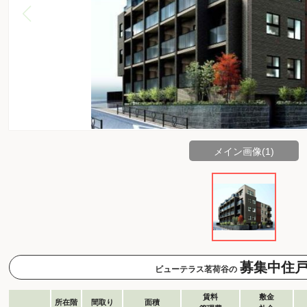
メイン画像(1)
募集中住
ビューテラス茗荷谷の
賃料
敷金
所在階
間取り
面積