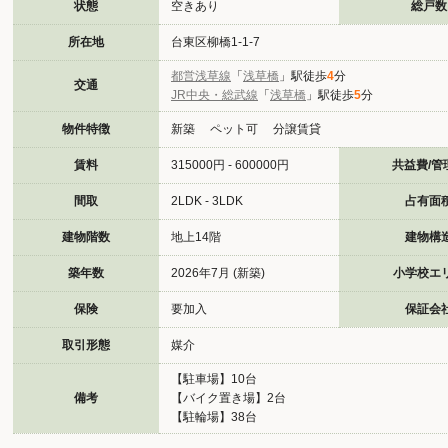
状態
空きあり
総戸数
所在地
台東区柳橋1-1-7
都営浅草線
「
浅草橋
」駅徒歩
4
分
交通
JR中央・総武線
「
浅草橋
」駅徒歩
5
分
物件特徴
新築 ペット可 分譲賃貸
賃料
315000円 - 600000円
共益費/管
間取
2LDK - 3LDK
占有面
建物階数
地上14階
建物構
築年数
2026年7月 (新築)
小学校エ
保険
要加入
保証会
取引形態
媒介
【駐車場】10台
備考
【バイク置き場】2台
【駐輪場】38台