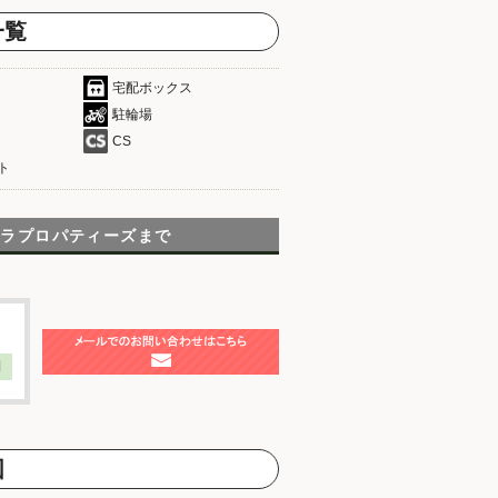
一覧
宅配ボックス
駐輪場
CS
ト
テラプロパティーズまで
】
図