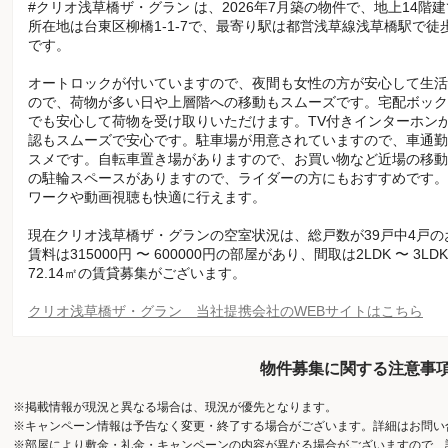
#クリオ浅草橋ザ・グラン は、2026年7月築の物件で、地上14階
所在地は台東区柳橋1-1-7で、最寄り駅は都営浅草線浅草橋駅で
です。
オートロックが付いていますので、夜間も女性の方が安心して生活
ので、荷物が多い日や上層階への移動もスムーズです。宅配ボック
でも安心して荷物を受け取りいただけます。TV付きインターホン
認もスムーズで安心です。駐車場が用意されていますので、車通勤
スメです。自転車置き場がありますので、お買い物など近場の移動
の駐輪スペースがありますので、ライダーの方にもおすすめです。
ワークや動画視聴も快適に行えます。
現在クリオ浅草橋ザ・グランの空室状況は、総戸数が39戸中4戸
賃料は315000円 〜 600000円の部屋があり、間取は2LDK 〜 3L
72.14㎡の賃貸募集がございます。
クリオ浅草橋ザ・グラン 当社提携会社のWEBサイトはこちら
物件募集に関する注意事
※掲載情報が現況と異なる場合は、現況が優先となります。
※キャンペーン情報は予告なく変更・終了する場合がございます。詳細はお問い
※部屋により敷金・礼金・キャンペーンの内容が異なる場合がございますので、