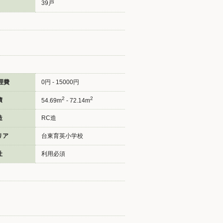
39戸
理費
0円 - 15000円
2
2
積
54.69m
- 72.14m
造
RC造
リア
台東育英小学校
社
利用必須