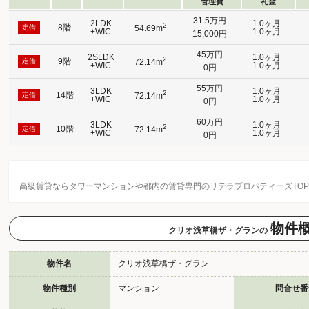
管理費
礼金
31.5万円
2LDK
1.0ヶ月
2
8階
定借
54.69m
+WIC
1.0ヶ月
15,000円
45万円
2SLDK
1.0ヶ月
2
9階
定借
72.14m
+WIC
1.0ヶ月
0円
55万円
3LDK
1.0ヶ月
2
14階
定借
72.14m
+WIC
1.0ヶ月
0円
60万円
3LDK
1.0ヶ月
2
10階
定借
72.14m
+WIC
1.0ヶ月
0円
高級賃貸ならタワーマンションや都内の賃貸専門のリテラプロパティーズTO
物件
クリオ浅草橋ザ・グランの
物件名
クリオ浅草橋ザ・グラン
物件種別
マンション
問合せ番