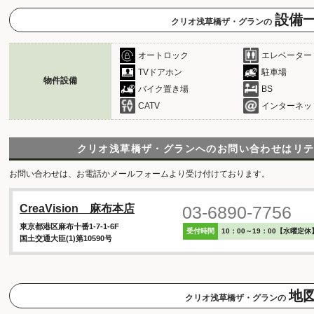
設備
クリオ浅草橋ザ・グランの
オートロック
エレベーター
TVドアホン
駐車場
物件設備
バイク置き場
BS
CATV
インターネッ
クリオ浅草橋ザ・グランへのお問い合わせは
リ
お問い合わせは、お電話かメールフォームより受け付けております。
03-6890-7756
CreaVision 麻布本店
東京都港区麻布十番1-7-1-6F
受付時間
10：00～19：00【水曜定休
国土交通大臣(1)第10590号
地
クリオ浅草橋ザ・グランの