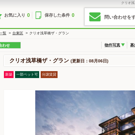
クリオ浅
0
0
お気に入り
保存した条件
問い合わせを
一覧
>
台東区
>
クリオ浅草橋ザ・グラン
物件写真
募
合わせ
クリオ浅草橋ザ・グラン
(更新日：08月06日)
新築
一部ペット可
分譲賃貸