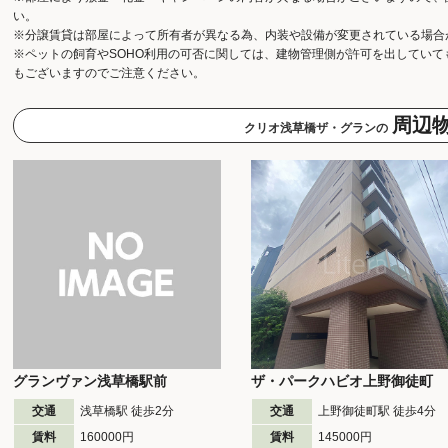
い。
※分譲賃貸は部屋によって所有者が異なる為、内装や設備が変更されている場合
※ペットの飼育やSOHO利用の可否に関しては、建物管理側が許可を出してい
もございますのでご注意ください。
周辺
クリオ浅草橋ザ・グランの
グランヴァン浅草橋駅前
ザ・パークハビオ上野御徒町
交通
浅草橋駅 徒歩
2
分
交通
上野御徒町駅 徒歩
4
分
賃料
160000円
賃料
145000円