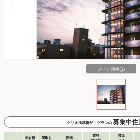
メイン画像(1)
募集中住
クリオ浅草橋ザ・グランの
賃料
敷金
所在階
間取り
面積