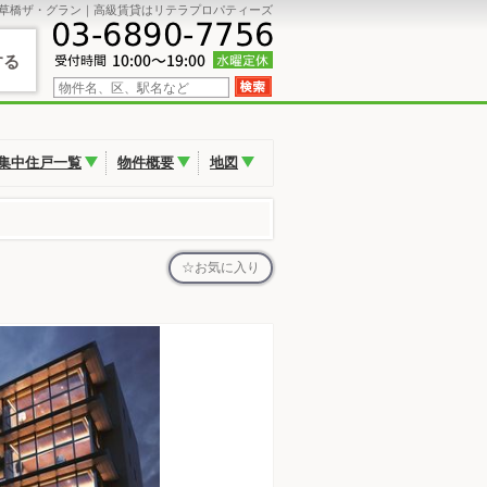
草橋ザ・グラン｜高級賃貸はリテラプロパティーズ
する
集中住戸一覧
物件概要
地図
お気に入り