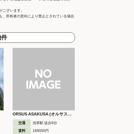
がございます。
ても、所有者の意向により禁止とされている場合
物件
ORSUS ASAKUSA (オルサス浅草)
交通
浅草駅 徒歩
9
分
賃料
189000円