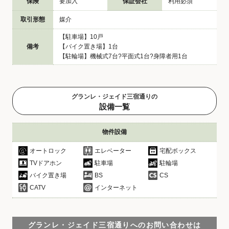
保険
要加入
保証会社
利用必須
取引形態
媒介
【駐車場】10戸
備考
【バイク置き場】1台
【駐輪場】機械式7台?平面式1台?身障者用1台
グランレ・ジェイド三宿通りの
設備一覧
物件設備
オートロック
エレベーター
宅配ボックス
TVドアホン
駐車場
駐輪場
バイク置き場
BS
CS
CATV
インターネット
グランレ・ジェイド三宿通りへのお問い合わせは