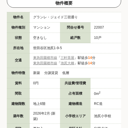
物件概要
物件名
グランレ・ジェイド三宿通り
物件種別
マンション
問合せ番号
22007
状態
空きなし
総戸数
10戸
所在地
世田谷区池尻1-9-5
東急田園都市線
「
三軒茶屋
」駅徒歩
14
分
交通
東急田園都市線
「
池尻大橋
」駅徒歩
14
分
物件特徴
新築 分譲賃貸 低層
賃料
0円
共益費/管理費
2
間取
占有面積
0m
建物階数
地上6階
建物構造
RC造
2026年2月 (新
築年数
小学校エリア
池尻小学校
築)