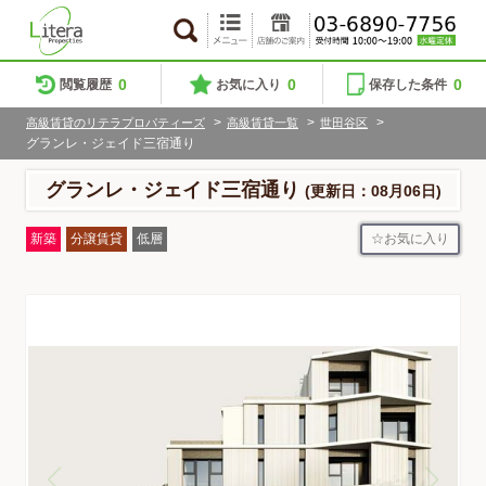
0
0
0
閲覧履歴
お気に入り
保存した条件
>
>
>
高級賃貸のリテラプロパティーズ
高級賃貸一覧
世田谷区
グランレ・ジェイド三宿通り
グランレ・ジェイド三宿通り
(更新日：08月06日)
お気に入り
新築
分譲賃貸
低層