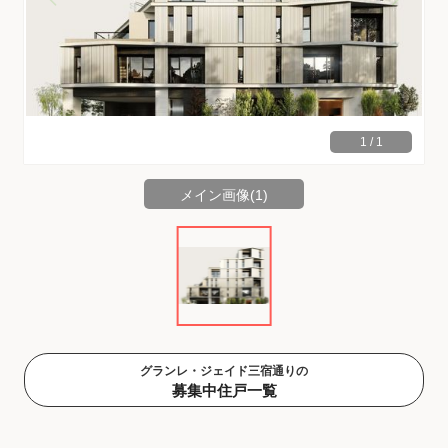
1
/
1
メイン画像(1)
グランレ・ジェイド三宿通りの
募集中住戸一覧