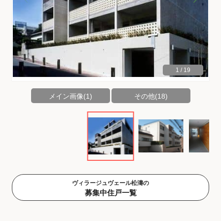
1
/
19
メイン画像(1)
その他(18)
ヴィラージュヴェール松濤の
募集中住戸一覧