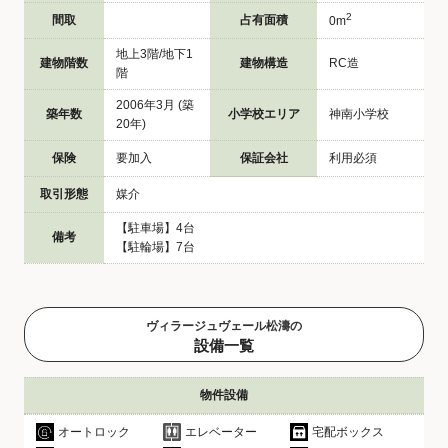
2
間取
占有面積
0m
地上3階/地下1
建物階数
建物構造
RC造
階
2006年3月 (築
築年数
小学校エリア
神南小学校
20年)
保険
要加入
保証会社
利用必須
取引形態
媒介
【駐車場】4台
備考
【駐輪場】7台
ヴィラージュヴェール松濤の
設備一覧
物件設備
オートロック
エレベーター
宅配ボックス