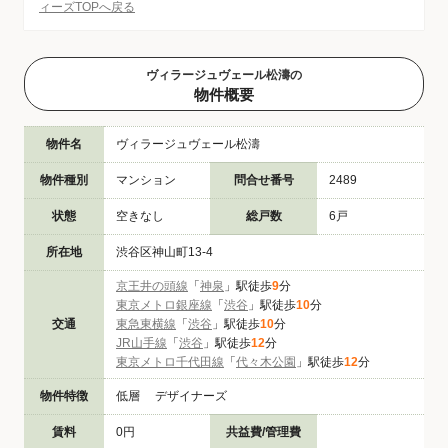
ィーズTOPへ戻る
ヴィラージュヴェール松濤の
物件概要
物件名
ヴィラージュヴェール松濤
物件種別
マンション
問合せ番号
2489
状態
空きなし
総戸数
6戸
所在地
渋谷区神山町13-4
京王井の頭線
「
神泉
」駅徒歩
9
分
東京メトロ銀座線
「
渋谷
」駅徒歩
10
分
交通
東急東横線
「
渋谷
」駅徒歩
10
分
JR山手線
「
渋谷
」駅徒歩
12
分
東京メトロ千代田線
「
代々木公園
」駅徒歩
12
分
物件特徴
低層 デザイナーズ
賃料
0円
共益費/管理費