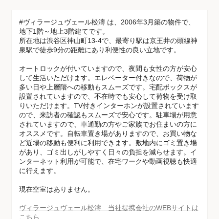
#ヴィラージュヴェール松濤 は、2006年3月築の物件で、
地下1階～地上3階建てです。
所在地は渋谷区神山町13-4で、最寄り駅は京王井の頭線神
泉駅で徒歩9分の距離にあり利便性の良い立地です。
オートロックが付いていますので、夜間も女性の方が安心
して生活いただけます。エレベーター付きなので、荷物が
多い日や上層階への移動もスムーズです。宅配ボックスが
設置されていますので、不在時でも安心して荷物を受け取
りいただけます。TV付きインターホンが設置されています
ので、来訪者の確認もスムーズで安心です。駐車場が用意
されていますので、車通勤の方やご家族でお住まいの方に
オススメです。自転車置き場がありますので、お買い物な
ど近場の移動も便利に利用できます。敷地内にゴミ置き場
があり、ゴミ出しがしやすく日々の負担を減らせます。イ
ンターネット利用が可能で、在宅ワークや動画視聴も快適
に行えます。
現在空室はありません。
ヴィラージュヴェール松濤 当社提携会社のWEBサイトは
こちら