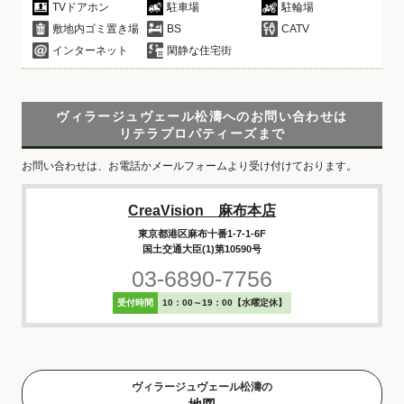
TVドアホン
駐車場
駐輪場
敷地内ゴミ置き場
BS
CATV
インターネット
閑静な住宅街
ヴィラージュヴェール松濤へのお問い合わせは
リテラプロパティーズまで
お問い合わせは、お電話かメールフォームより受け付けております。
CreaVision 麻布本店
東京都港区麻布十番1-7-1-6F
国土交通大臣(1)第10590号
03-6890-7756
受付時間
10：00～19：00【水曜定休】
ヴィラージュヴェール松濤の