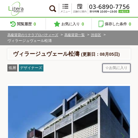
0
0
0
閲覧履歴
お気に入り
保存した条件
>
>
>
高級賃貸のリテラプロパティーズ
高級賃貸一覧
渋谷区
ヴィラージュヴェール松濤
ヴィラージュヴェール松濤
(更新日：08月05日)
お気に入り
低層
デザイナーズ