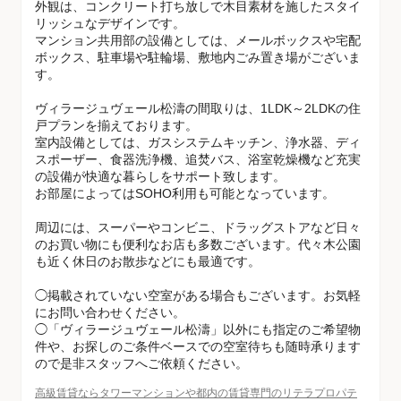
外観は、コンクリート打ち放しで木目素材を施したスタイ
リッシュなデザインです。
マンション共用部の設備としては、メールボックスや宅配
ボックス、駐車場や駐輪場、敷地内ごみ置き場がございま
す。
ヴィラージュヴェール松濤の間取りは、1LDK～2LDKの住
戸プランを揃えております。
室内設備としては、ガスシステムキッチン、浄水器、ディ
スポーザー、食器洗浄機、追焚バス、浴室乾燥機など充実
の設備が快適な暮らしをサポート致します。
お部屋によってはSOHO利用も可能となっています。
周辺には、スーパーやコンビニ、ドラッグストアなど日々
のお買い物にも便利なお店も多数ございます。代々木公園
も近く休日のお散歩などにも最適です。
◯掲載されていない空室がある場合もございます。お気軽
にお問い合わせください。
◯「ヴィラージュヴェール松濤」以外にも指定のご希望物
件や、お探しのご条件ベースでの空室待ちも随時承ります
ので是非スタッフへご依頼ください。
高級賃貸ならタワーマンションや都内の賃貸専門のリテラプロパテ