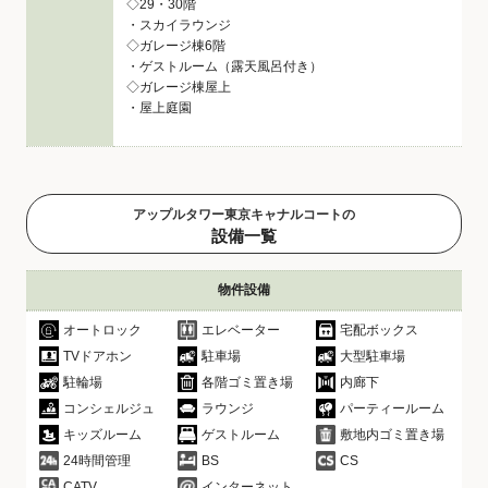
◇29・30階
・スカイラウンジ
◇ガレージ棟6階
・ゲストルーム（露天風呂付き）
◇ガレージ棟屋上
・屋上庭園
アップルタワー東京キャナルコートの
設備一覧
物件設備
オートロック
エレベーター
宅配ボックス
TVドアホン
駐車場
大型駐車場
駐輪場
各階ゴミ置き場
内廊下
コンシェルジュ
ラウンジ
パーティールーム
キッズルーム
ゲストルーム
敷地内ゴミ置き場
24時間管理
BS
CS
CATV
インターネット