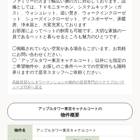
ファミリーの方まで幅広い層の方に対応しております。設
備としては、ＴＶモニターホン、システムキッチン（ガ
ス）、ウォシュレット、追い焚き、ウォークインクローゼ
ット シューズインクローゼット、ディスポーザー、床暖
房、浄水器と、大変充実しております
お部屋によってペットの飼育も可能です。大切な家族の一
員であるペットと暮らせるところも魅力のひとつです。
◯掲載されていない空室がある場合もございます。お気軽
にお問い合わせください。
◯「アップルタワー東京キャナルコート」以外にも指定の
ご希望物件や、お探しのご条件ベースでの空室待ちも随時
承りますので是非スタッフへご依頼ください。
高級賃貸ならタワーマンションや都内の賃貸専門のリテラプロパテ
ィーズTOPへ戻る
アップルタワー東京キャナルコートの
物件概要
物件名
アップルタワー東京キャナルコート