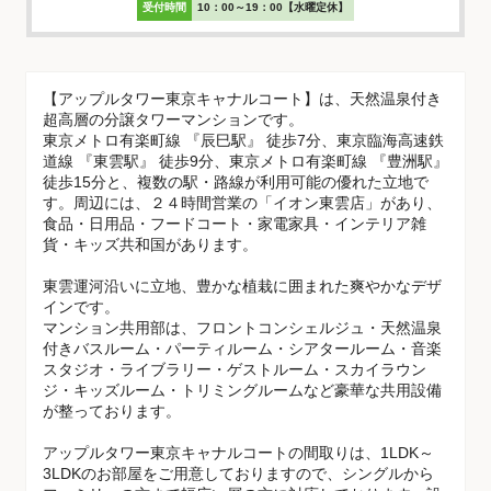
受付時間
10：00～19：00【水曜定休】
【アップルタワー東京キャナルコート】は、天然温泉付き
超高層の分譲タワーマンションです。
東京メトロ有楽町線 『辰巳駅』 徒歩7分、東京臨海高速鉄
道線 『東雲駅』 徒歩9分、東京メトロ有楽町線 『豊洲駅』
徒歩15分と、複数の駅・路線が利用可能の優れた立地で
す。周辺には、２４時間営業の「イオン東雲店」があり、
食品・日用品・フードコート・家電家具・インテリア雑
貨・キッズ共和国があります。
東雲運河沿いに立地、豊かな植栽に囲まれた爽やかなデザ
インです。
マンション共用部は、フロントコンシェルジュ・天然温泉
付きバスルーム・パーティルーム・シアタールーム・音楽
スタジオ・ライブラリー・ゲストルーム・スカイラウン
ジ・キッズルーム・トリミングルームなど豪華な共用設備
が整っております。
アップルタワー東京キャナルコートの間取りは、1LDK～
3LDKのお部屋をご用意しておりますので、シングルから