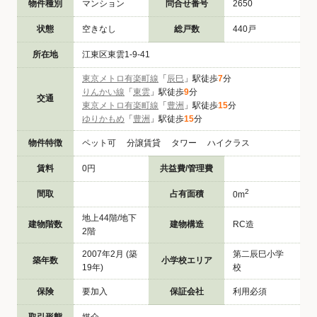
物件種別
マンション
問合せ番号
2650
状態
空きなし
総戸数
440戸
所在地
江東区東雲1-9-41
東京メトロ有楽町線
「
辰巳
」駅徒歩
7
分
りんかい線
「
東雲
」駅徒歩
9
分
交通
東京メトロ有楽町線
「
豊洲
」駅徒歩
15
分
ゆりかもめ
「
豊洲
」駅徒歩
15
分
物件特徴
ペット可 分譲賃貸 タワー ハイクラス
賃料
0円
共益費/管理費
2
間取
占有面積
0m
地上44階/地下
建物階数
建物構造
RC造
2階
2007年2月 (築
第二辰巳小学
築年数
小学校エリア
19年)
校
保険
要加入
保証会社
利用必須