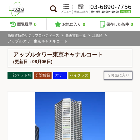
0
0
0
閲覧履歴
お気に入り
保存した条件
>
>
>
高級賃貸のリテラプロパティーズ
高級賃貸一覧
江東区
アップルタワー東京キャナルコート
アップルタワー東京キャナルコート
(更新日：08月06日)
お気に入り
一部ペット可
分譲賃貸
タワー
ハイクラス