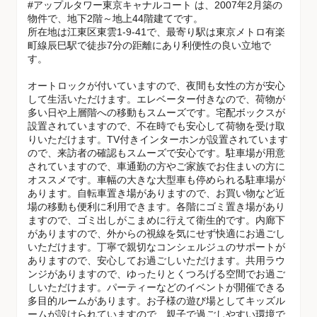
#アップルタワー東京キャナルコート は、2007年2月築の
物件で、地下2階～地上44階建てです。
所在地は江東区東雲1-9-41で、最寄り駅は東京メトロ有楽
町線辰巳駅で徒歩7分の距離にあり利便性の良い立地で
す。
オートロックが付いていますので、夜間も女性の方が安心
して生活いただけます。エレベーター付きなので、荷物が
多い日や上層階への移動もスムーズです。宅配ボックスが
設置されていますので、不在時でも安心して荷物を受け取
りいただけます。TV付きインターホンが設置されています
ので、来訪者の確認もスムーズで安心です。駐車場が用意
されていますので、車通勤の方やご家族でお住まいの方に
オススメです。車幅の大きな大型車も停められる駐車場が
あります。自転車置き場がありますので、お買い物など近
場の移動も便利に利用できます。各階にゴミ置き場があり
ますので、ゴミ出しがこまめに行えて衛生的です。内廊下
がありますので、外からの視線を気にせず快適にお過ごし
いただけます。丁寧で親切なコンシェルジュのサポートが
ありますので、安心してお過ごしいただけます。共用ラウ
ンジがありますので、ゆったりとくつろげる空間でお過ご
しいただけます。パーティーなどのイベントが開催できる
多目的ルームがあります。お子様の遊び場としてキッズル
ームが設けられていますので、親子で過ごしやすい環境で