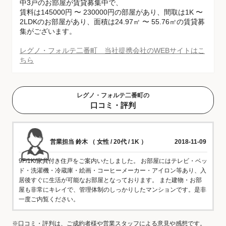
中3戸のお部屋が賃貸募集中で、
賃料は145000円 〜 230000円の部屋があり、間取は1K 〜
2LDKのお部屋があり、面積は24.97㎡ 〜 55.76㎡の賃貸募
集がございます。
レグノ・フォルテ二番町 当社提携会社のWEBサイトはこ
ちら
レグノ・フォルテ二番町の
口コミ・評判
営業担当 鈴木 （ 女性 / 20代 / 1K ）
2018-11-09
9F/1K/家具付き住戸をご案内いたしました。 お部屋にはテレビ・ベッ
ド・洗濯機・冷蔵庫・絵画・コーヒーメーカー・アイロン等あり、入
居後すぐに生活が可能なお部屋となっております。 また建物・お部
屋も非常にキレイで、管理体制のしっかりしたマンションです。是非
一度ご内覧ください。
※口コミ・評判は、ご成約者様や営業スタッフによる意見や感想です。