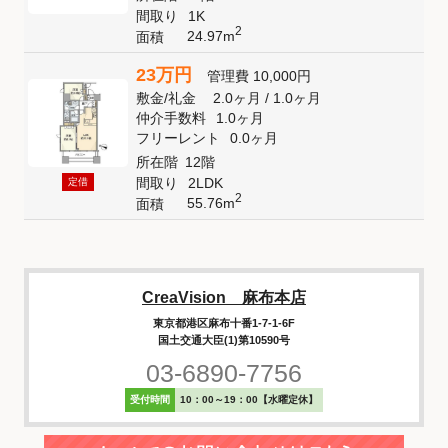
間取り
1K
2
24.97m
面積
23万円
管理費
10,000円
敷金
/
礼金
2.0ヶ月
/
1.0ヶ月
仲介手数料
1.0ヶ月
フリーレント
0.0ヶ月
所在階
12階
間取り
2LDK
定借
2
55.76m
面積
CreaVision 麻布本店
東京都港区麻布十番1-7-1-6F
国土交通大臣(1)第10590号
03-6890-7756
受付時間
10：00～19：00【水曜定休】