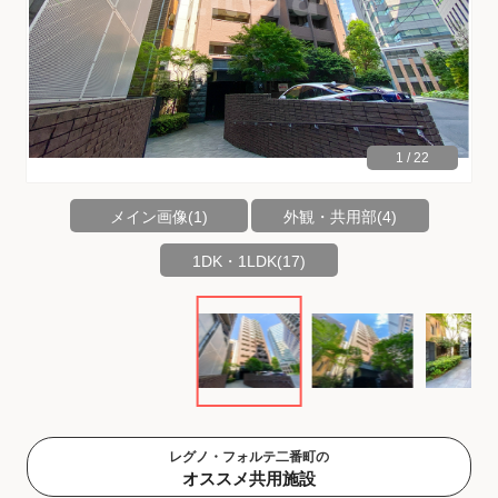
1
/
22
メイン画像(1)
外観・共用部(4)
1DK・1LDK(17)
レグノ・フォルテ二番町の
オススメ共用施設