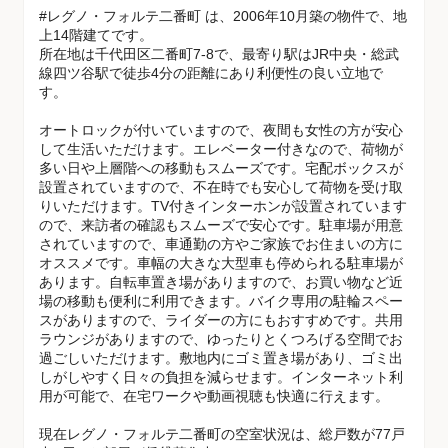
#レグノ・フォルテ二番町 は、2006年10月築の物件で、地
上14階建てです。
所在地は千代田区二番町7-8で、最寄り駅はJR中央・総武
線四ツ谷駅で徒歩4分の距離にあり利便性の良い立地で
す。
オートロックが付いていますので、夜間も女性の方が安心
して生活いただけます。エレベーター付きなので、荷物が
多い日や上層階への移動もスムーズです。宅配ボックスが
設置されていますので、不在時でも安心して荷物を受け取
りいただけます。TV付きインターホンが設置されています
ので、来訪者の確認もスムーズで安心です。駐車場が用意
されていますので、車通勤の方やご家族でお住まいの方に
オススメです。車幅の大きな大型車も停められる駐車場が
あります。自転車置き場がありますので、お買い物など近
場の移動も便利に利用できます。バイク専用の駐輪スペー
スがありますので、ライダーの方にもおすすめです。共用
ラウンジがありますので、ゆったりとくつろげる空間でお
過ごしいただけます。敷地内にゴミ置き場があり、ゴミ出
しがしやすく日々の負担を減らせます。インターネット利
用が可能で、在宅ワークや動画視聴も快適に行えます。
現在レグノ・フォルテ二番町の空室状況は、総戸数が77戸