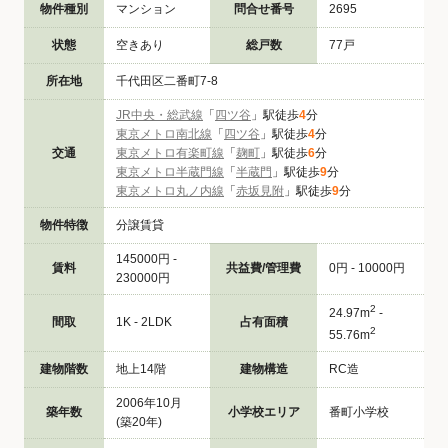
物件種別
マンション
問合せ番号
2695
状態
空きあり
総戸数
77戸
所在地
千代田区二番町7-8
JR中央・総武線
「
四ツ谷
」駅徒歩
4
分
東京メトロ南北線
「
四ツ谷
」駅徒歩
4
分
交通
東京メトロ有楽町線
「
麹町
」駅徒歩
6
分
東京メトロ半蔵門線
「
半蔵門
」駅徒歩
9
分
東京メトロ丸ノ内線
「
赤坂見附
」駅徒歩
9
分
物件特徴
分譲賃貸
145000円 -
賃料
共益費/管理費
0円 - 10000円
230000円
2
24.97m
-
間取
1K - 2LDK
占有面積
2
55.76m
建物階数
地上14階
建物構造
RC造
2006年10月
築年数
小学校エリア
番町小学校
(築20年)