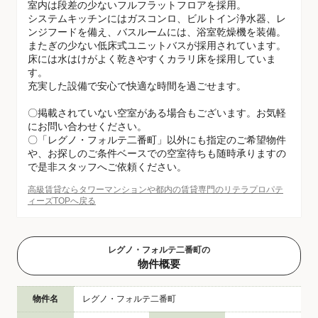
室内は段差の少ないフルフラットフロアを採用。
システムキッチンにはガスコンロ、ビルトイン浄水器、レ
ンジフードを備え、バスルームには、浴室乾燥機を装備。
またぎの少ない低床式ユニットバスが採用されています。
床には水はけがよく乾きやすくカラリ床を採用していま
す。
充実した設備で安心で快適な時間を過ごせます。
〇掲載されていない空室がある場合もございます。お気軽
にお問い合わせください。
〇「レグノ・フォルテ二番町」以外にも指定のご希望物件
や、お探しのご条件ベースでの空室待ちも随時承りますの
で是非スタッフへご依頼ください。
高級賃貸ならタワーマンションや都内の賃貸専門のリテラプロパテ
ィーズTOPへ戻る
レグノ・フォルテ二番町の
物件概要
物件名
レグノ・フォルテ二番町