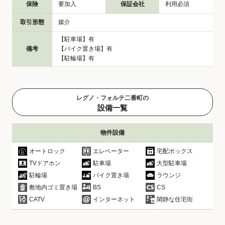
保険
要加入
保証会社
利用必須
取引形態
媒介
【駐車場】有
備考
【バイク置き場】有
【駐輪場】有
レグノ・フォルテ二番町の
設備一覧
物件設備
オートロック
エレベーター
宅配ボックス
TVドアホン
駐車場
大型駐車場
駐輪場
バイク置き場
ラウンジ
敷地内ゴミ置き場
BS
CS
CATV
インターネット
閑静な住宅街