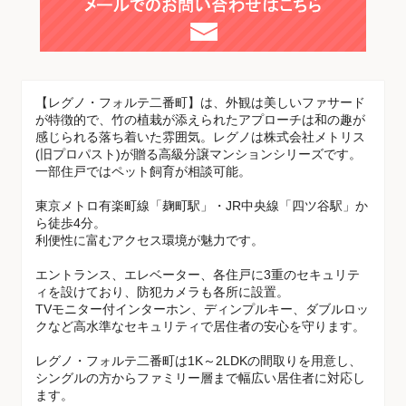
【レグノ・フォルテ二番町】は、外観は美しいファサード
が特徴的で、竹の植栽が添えられたアプローチは和の趣が
感じられる落ち着いた雰囲気。レグノは株式会社メトリス
(旧プロパスト)が贈る高級分譲マンションシリーズです。
一部住戸ではペット飼育が相談可能。
東京メトロ有楽町線「麹町駅」・JR中央線「四ツ谷駅」か
ら徒歩4分。
利便性に富むアクセス環境が魅力です。
エントランス、エレベーター、各住戸に3重のセキュリテ
ィを設けており、防犯カメラも各所に設置。
TVモニター付インターホン、ディンプルキー、ダブルロッ
クなど高水準なセキュリティで居住者の安心を守ります。
レグノ・フォルテ二番町は1K～2LDKの間取りを用意し、
シングルの方からファミリー層まで幅広い居住者に対応し
ます。