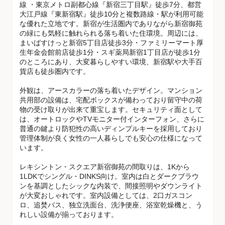
線 ・東京メトロ副都心線『新宿三丁目駅』徒歩7分、都営
大江戸線『東新宿駅』徒歩10分と複数路線・駅が利用可能
な優れた立地です。新宿が生活圏内でありながら新宿御苑
の緑にも気軽に触れられる落ち着いた住環境。周辺には、
まいばすけっと新宿5丁目店徒歩3分・ファミリーマート厚
生年金会館前店徒歩1分・スギ薬局新宿1丁目店が徒歩1分
のところにあり、大変暮らしやすい環境、新宿駅や大手百
貨店も徒歩圏内です。
外観は、アースカラーの落ち着いたデザイン。マンション
共用部の設備は、宅配ボックスが備わっており留守中の荷
物の受け取りが出来て重宝します。セキュリティ面として
は、オートロックやTVモニター付インターフォン、さらに
普通の鍵より防犯性の高いディンプルキーを採用しており
管理体制が良く女性の一人暮らしでも安心の仕様になって
います。
レキシントン・スクエア新宿御苑の間取りは、1Kから
1LDKでシングル・DINKS向け。室内は白とダークブラウ
ンを基調としたシックな内装で、間接照明やダウンライト
が大変おしゃれです。室内設備としては、2口ガスコン
ロ、追焚バス、独立洗面台、洗浄便座、浴室乾燥機と、う
れしい設備が揃っております。