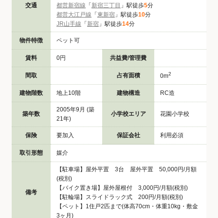
交通
都営新宿線
「
新宿三丁目
」駅徒歩
5
分
都営大江戸線
「
東新宿
」駅徒歩
10
分
JR山手線
「
新宿
」駅徒歩
14
分
物件特徴
ペット可
賃料
0円
共益費/管理費
2
間取
占有面積
0m
建物階数
地上10階
建物構造
RC造
2005年9月 (築
築年数
小学校エリア
花園小学校
21年)
保険
要加入
保証会社
利用必須
取引形態
媒介
【駐車場】屋外平置 3台 屋外平置 50,000円/月額
(税別)
【バイク置き場】屋外屋根付 3,000円/月額(税別)
備考
【駐輪場】スライドラック式 200円/月額(税別)
【ペット】1住戸2匹まで(体高70cm・体重10kg・敷金
3ヶ月)