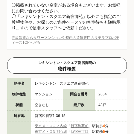
◯掲載されていない空室がある場合もございます。お気軽
にお問い合わせください。
◯『レキシントン・スクエア新宿御苑』以外にも指定のご
希望物件や、お探しのご条件ベースでの空室待ちも随時承
りますので是非スタッフへご依頼ください。
高級賃貸ならタワーマンションや都内の賃貸専門のリテラプロパテ
ィーズTOPへ戻る
レキシントン・スクエア新宿御苑の
物件概要
物件名
レキシントン・スクエア新宿御苑
物件種別
マンション
問合せ番号
2864
状態
空きなし
総戸数
48戸
所在地
新宿区新宿1-36-15
東京メトロ丸ノ内線
「
新宿御苑前
」駅徒歩
4
分
東京メトロ副都心線
「
新宿三丁目
」駅徒歩
5
分