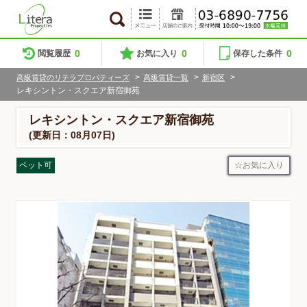
0
0
0
閲覧履歴
お気に入り
保存した条件
>
>
>
高級賃貸のリテラプロパティーズ
高級賃貸一覧
新宿区
レキシントン・スクエア新宿御苑
レキシントン・スクエア新宿御苑
(更新日：08月07日)
お気に入り
ペット可