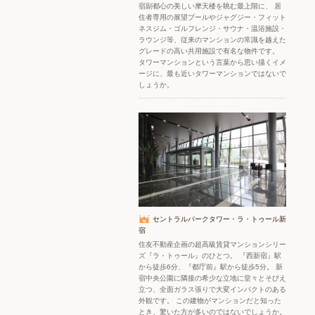
宿副都心の美しい摩天楼を眺む最上階に、 居
住者専用の展望プールやジャグジー・フィット
ネスジム・ゴルフレンジ・サウナ・温浴施設・
ラウンジ等、従来のマンションの常識を越えた
グレードの高い共用施設で有名な物件です。
タワーマンションという言葉から思い描くイメ
ージに、最も近いタワーマンションではないで
しょうか。
セントラルパークタワー・ラ・トゥール新
宿
住友不動産企画の超高級賃貸マンションシリー
ズ『ラ・トゥール』のひとつ。 『西新宿』駅
から徒歩6分、『都庁前』駅から徒歩5分。 新
宿中央公園に隣接の希少な立地に堂々とそびえ
立つ、全面ガラス張りで大変インパクトのある
外観です。 この建物がマンションだと知った
とき、驚いた方が多いのではないでしょうか。