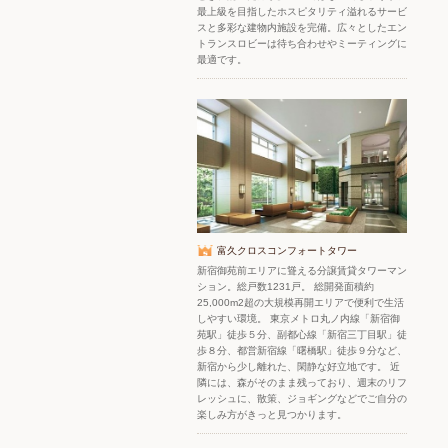
最上級を目指したホスピタリティ溢れるサービ
スと多彩な建物内施設を完備。広々としたエン
トランスロビーは待ち合わせやミーティングに
最適です。
富久クロスコンフォートタワー
新宿御苑前エリアに聳える分譲賃貸タワーマン
ション。総戸数1231戸。 総開発面積約
25,000m2超の大規模再開エリアで便利で生活
しやすい環境。 東京メトロ丸ノ内線「新宿御
苑駅」徒歩５分、副都心線「新宿三丁目駅」徒
歩８分、都営新宿線「曙橋駅」徒歩９分など、
新宿から少し離れた、閑静な好立地です。 近
隣には、森がそのまま残っており、週末のリフ
レッシュに、散策、ジョギングなどでご自分の
楽しみ方がきっと見つかります。