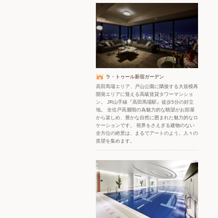
ラ・トゥール新宿ガーデン
高田馬場エリア、戸山公園に隣接する大規模再
開発エリアに聳える高級賃貸タワーマンショ
ン。 JR山手線『高田馬場駅』徒歩5分の好立
地。 全住戸高層階の為魅力的な眺望がお部屋
から楽しめ、豊かな自然に囲まれた魅力的なロ
ケーションです。 視界をさえぎる建物のない
全方位の絶景は、まるでアートのよう。人々の
羨望を集めます。