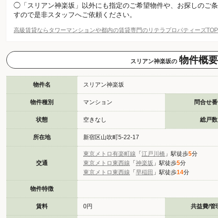
◯「スリアン神楽坂」以外にも指定のご希望物件や、お探しのご条
すので是非スタッフへご依頼ください。
高級賃貸ならタワーマンションや都内の賃貸専門のリテラプロパティーズTO
物件概要
スリアン神楽坂の
物件名
スリアン神楽坂
物件種別
マンション
問合せ番
状態
空きなし
総戸数
所在地
新宿区山吹町5-22-17
東京メトロ有楽町線
「
江戸川橋
」駅徒歩
5
分
交通
東京メトロ東西線
「
神楽坂
」駅徒歩
5
分
東京メトロ東西線
「
早稲田
」駅徒歩
14
分
物件特徴
賃料
0円
共益費/管