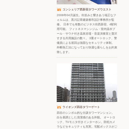
コンシェリア西新宿タワーズウエスト
2008年04月誕生。街並みと響きあう端正なフ
ォルムは、黒川記章建築都市設計事務所が監
修。 日本でも有数のビジネス街西新宿、4駅利
用可能。 フィトネスマシンジム・室内温水プ
ール・サウナ付き温泉浴場・音楽演奏室と贅沢
すぎる共用施設の数々。 3重オートロック、警
備員による巡回は強固なセキュリティ体制。
外断熱工法になっており快適な暮らしをお約束
致します。
ライオンズ四谷タワーゲート
四谷のシンボル的な分譲タワーマンション。
白を基調とした清潔感のある外観。 オートロ
ック、TVモニタ付きインターホン、防犯カメ
ラなどセキュリティも充実。宅配ボックスがご