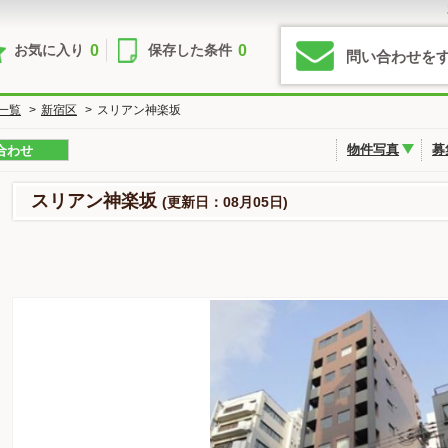
0
0
お気に入り
保存した条件
問い合わせを
一覧
>
新宿区
>
スリアン神楽坂
物件写真
募
合わせ
スリアン神楽坂
(更新日：08月05日)