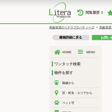
0
閲覧履歴
高級賃貸のリテラプロパティーズ
>
高級賃貸
建物詳細に戻る
お問い
HOME
MENU
ワンタッチ検索
物件を探す
路線から
区・町名・エリアから
ペット可