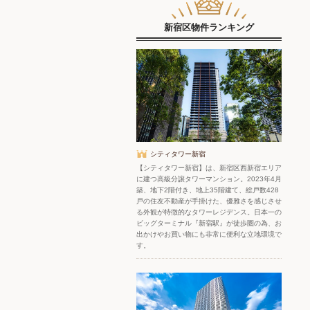
新宿区物件ランキング
シティタワー新宿
【シティタワー新宿】は、新宿区西新宿エリア
に建つ高級分譲タワーマンション。2023年4月
築、地下2階付き、地上35階建て、総戸数428
戸の住友不動産が手掛けた、優雅さを感じさせ
る外観が特徴的なタワーレジデンス。日本一の
ビッグターミナル『新宿駅』が徒歩圏の為、お
出かけやお買い物にも非常に便利な立地環境で
す。