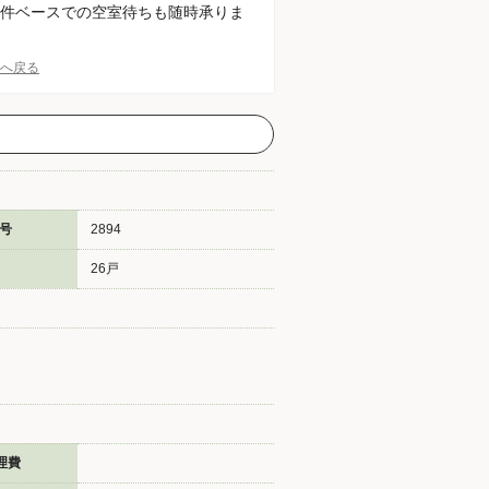
件ベースでの空室待ちも随時承りま
Pへ戻る
号
2894
26戸
理費