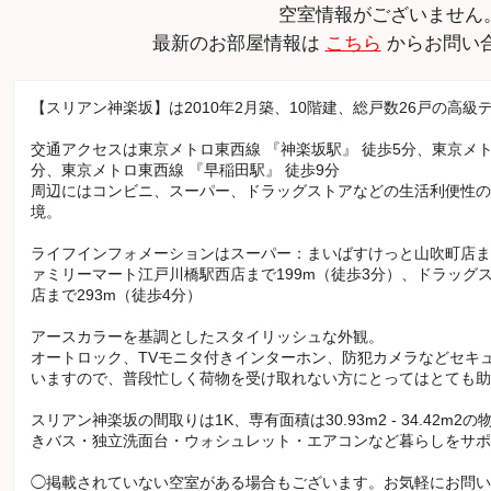
空室情報がございません
最新のお部屋情報は
こちら
からお問い
【スリアン神楽坂】は2010年2月築、10階建、総戸数26戸の高
交通アクセスは東京メトロ東西線 『神楽坂駅』 徒歩5分、東京メト
分、東京メトロ東西線 『早稲田駅』 徒歩9分
周辺にはコンビニ、スーパー、ドラッグストアなどの生活利便性の
境。
ライフインフォメーションはスーパー：まいばすけっと山吹町店まで
ァミリーマート江戸川橋駅西店まで199m（徒歩3分）、ドラッグ
店まで293m（徒歩4分）
アースカラーを基調としたスタイリッシュな外観。
オートロック、TVモニタ付きインターホン、防犯カメラなどセキ
いますので、普段忙しく荷物を受け取れない方にとってはとても助
スリアン神楽坂の間取りは1K、専有面積は30.93m2 - 34.42
きバス・独立洗面台・ウォシュレット・エアコンなど暮らしをサポ
◯掲載されていない空室がある場合もございます。お気軽にお問い