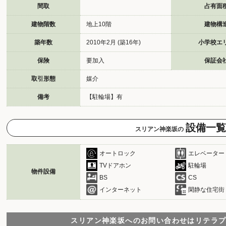
間取
占有面
建物階数
地上10階
建物構
築年数
2010年2月 (築16年)
小学校エ
保険
要加入
保証会
取引形態
媒介
備考
【駐輪場】有
設備一覧
スリアン神楽坂の
オートロック
エレベーター
TVドアホン
駐輪場
物件設備
BS
CS
インターネット
閑静な住宅街
スリアン神楽坂へのお問い合わせは
リテラ