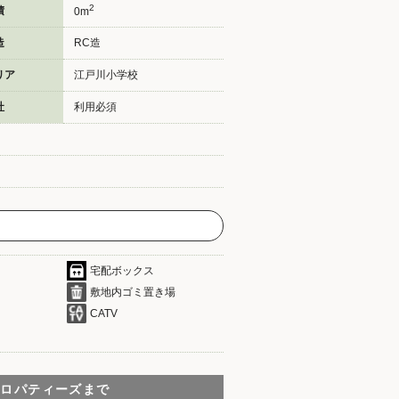
2
積
0m
造
RC造
リア
江戸川小学校
社
利用必須
宅配ボックス
敷地内ゴミ置き場
CATV
プロパティーズまで