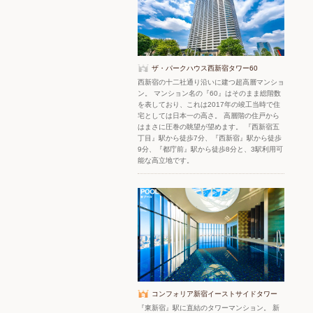
ザ・パークハウス西新宿タワー60
西新宿の十二社通り沿いに建つ超高層マンショ
ン。 マンション名の『60』はそのまま総階数
を表しており、これは2017年の竣工当時で住
宅としては日本一の高さ。 高層階の住戸から
はまさに圧巻の眺望が望めます。 『西新宿五
丁目』駅から徒歩7分、『西新宿』駅から徒歩
9分、『都庁前』駅から徒歩8分と、3駅利用可
能な高立地です。
コンフォリア新宿イーストサイドタワー
『東新宿』駅に直結のタワーマンション。 新