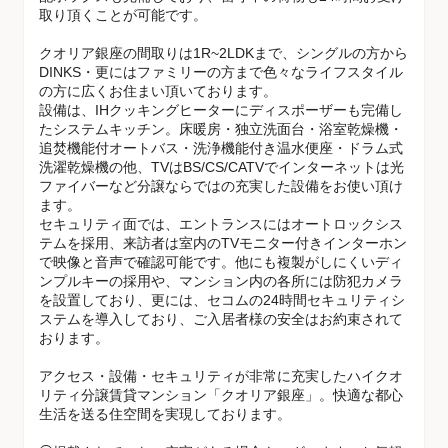
取り頂くことが可能です。
クオリア銀座の間取りは1R~2LDKまで、シングルの方から
DINKS・更にはファミリーの方まで色々なライフスタイル
の方に広くお住まい頂いております。
設備は、IHクッキングヒーターにディスポーザーも完備し
たシステムキッチン。床暖房・独立洗面台・浴室乾燥機・
追焚機能付オートバス・洗浄機能付き温水便座・ドラム式
洗濯乾燥機の他、TVはBS/CS/CATVでインターネットは光
ファイバーなど分譲ならではの充実した設備をお使い頂け
ます。
セキュリティ面では、エントランスにはオートロックシス
テムを採用、来訪者は室内のTVモニター付きインターホン
で映像と音声で確認可能です。他にも複製がしにくいディ
ンプルキーの採用や、マンション内の各所には防犯カメラ
を設置しており、更には、セコムの24時間セキュリティシ
ステムを導入しており、ご入居者様の安全はお約束されて
おります。
アクセス・設備・セキュリティが非常に充実したハイクオ
リティ分譲賃貸マンション「クオリア銀座」。快適な都心
生活を送る住空間を実現しております。