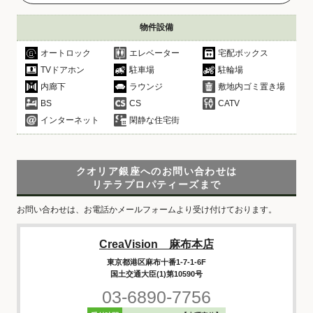
物件設備
オートロック
エレベーター
宅配ボックス
TVドアホン
駐車場
駐輪場
内廊下
ラウンジ
敷地内ゴミ置き場
BS
CS
CATV
インターネット
閑静な住宅街
クオリア銀座へのお問い合わせは
リテラプロパティーズまで
お問い合わせは、お電話かメールフォームより受け付けております。
CreaVision 麻布本店
東京都港区麻布十番1-7-1-6F
国土交通大臣(1)第10590号
03-6890-7756