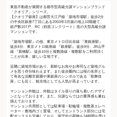
東急不動産が展開する都市型高級分譲マンションブランド
「クオリア」シリーズ。
【クオリア銀座】は都営大江戸線「築地市場駅」徒歩2分
の中央区銀座7丁目にある2003年3月築の地上10階建て、
総戸数107戸、RC（鉄筋コンクリート）造の大型高級分譲
マンションです。
『築地市場駅』の他、東京メトロ日比谷線 『東銀座駅』
徒歩4分、東京メトロ銀座線 『銀座駅』 徒歩9分、JR山手
線 『新橋駅』 徒歩10分と複数路線・複数駅をご利用頂く
ことが出来、嬉しい立地です。
近隣に築地市場があり、新鮮なお魚やお寿司など築地グル
メを思う存分味わえます。また徒歩圏内には桜の名所とし
て有名な浜離宮庭園や東銀座のシンボルである「歌舞伎
座」にも近く、観光地としても人気が高まっています。
マンション外観は、外観はタイル張りの落ち着いたデザイ
ンとなっております。また、分譲ならではの重厚感も兼ね
揃えております。
マンション共用部としては駐車場・駐輪場・複数基エレベ
ーター・敷地内ゴミ置場、そしてエントランス部分には宅
配ボックスも完備しており、留守中の荷物も24時間お受け