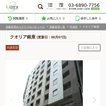
0
0
0
閲覧履歴
お気に入り
保存した条件
>
>
>
クオリア銀座
高級賃貸のリテラプロパティーズ
高級賃貸一覧
中央区
クオリア銀座
(更新日：08月07日)
お気に入り
分譲賃貸