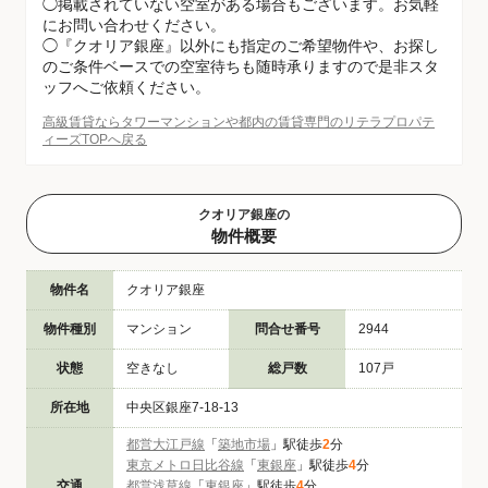
◯掲載されていない空室がある場合もございます。お気軽
にお問い合わせください。
◯『クオリア銀座』以外にも指定のご希望物件や、お探し
のご条件ベースでの空室待ちも随時承りますので是非スタ
ッフへご依頼ください。
高級賃貸ならタワーマンションや都内の賃貸専門のリテラプロパテ
ィーズTOPへ戻る
クオリア銀座の
物件概要
物件名
クオリア銀座
物件種別
マンション
問合せ番号
2944
状態
空きなし
総戸数
107戸
所在地
中央区銀座7-18-13
都営大江戸線
「
築地市場
」駅徒歩
2
分
東京メトロ日比谷線
「
東銀座
」駅徒歩
4
分
交通
都営浅草線
「
東銀座
」駅徒歩
4
分