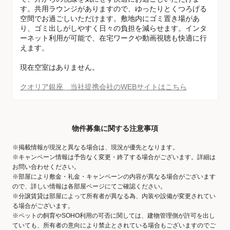
す。共用ラウンジがありますので、ゆったりとくつろげる
空間でお過ごしいただけます。敷地内にゴミ置き場があ
り、ゴミ出しがしやすく日々の負担を減らせます。インタ
ーネット利用が可能で、在宅ワークや動画視聴も快適に行
えます。
現在空室はありません。
クオリア銀座 当社提携会社のWEBサイトはこちら
物件募集に関する注意事項
※掲載情報が現況と異なる場合は、現況が優先となります。
※キャンペーン情報は予告なく変更・終了する場合がございます。詳細は
お問い合わせください。
※部屋により敷金・礼金・キャンペーンの内容が異なる場合がございます
ので、詳しい情報は各部屋ページにてご確認ください。
※分譲賃貸は部屋によって所有者が異なる為、内装や設備が変更されてい
る場合がございます。
※ペットの飼育やSOHO利用の可否に関しては、建物管理側が許可を出し
ていても、所有者の意向により禁止とされている場合もございますのでご