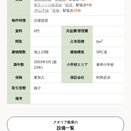
東京メトロ銀座線
「
銀座
」駅徒歩
9
分
JR山手線
「
新橋
」駅徒歩
10
分
物件特徴
分譲賃貸
賃料
0円
共益費/管理費
2
間取
占有面積
0m
建物階数
地上10階
建物構造
SRC造
2003年3月 (築
築年数
小学校エリア
泰明小学校
23年)
保険
要加入
保証会社
利用必須
取引形態
媒介
備考
クオリア銀座の
設備一覧