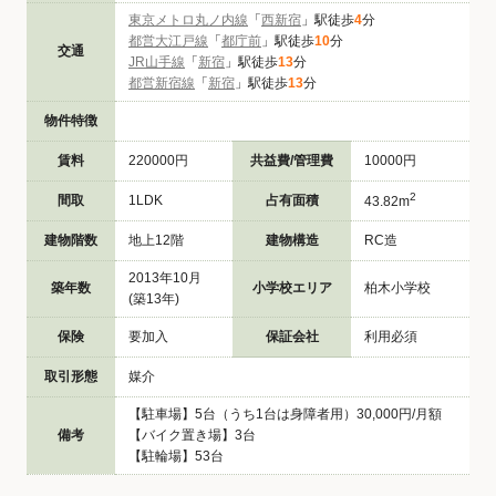
東京メトロ丸ノ内線
「
西新宿
」駅徒歩
4
分
都営大江戸線
「
都庁前
」駅徒歩
10
分
交通
JR山手線
「
新宿
」駅徒歩
13
分
都営新宿線
「
新宿
」駅徒歩
13
分
物件特徴
賃料
220000円
共益費/管理費
10000円
2
間取
1LDK
占有面積
43.82m
建物階数
地上12階
建物構造
RC造
2013年10月
築年数
小学校エリア
柏木小学校
(築13年)
保険
要加入
保証会社
利用必須
取引形態
媒介
【駐車場】5台（うち1台は身障者用）30,000円/月額
備考
【バイク置き場】3台
【駐輪場】53台