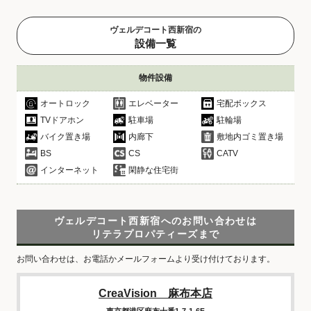
ヴェルデコート西新宿の
設備一覧
物件設備
オートロック
エレベーター
宅配ボックス
TVドアホン
駐車場
駐輪場
バイク置き場
内廊下
敷地内ゴミ置き場
BS
CS
CATV
インターネット
閑静な住宅街
ヴェルデコート西新宿へのお問い合わせは
リテラプロパティーズまで
お問い合わせは、お電話かメールフォームより受け付けております。
CreaVision 麻布本店