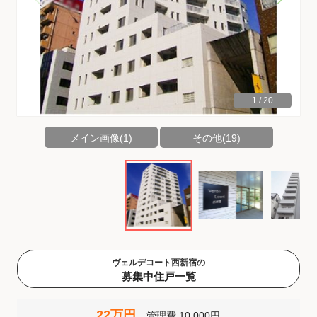
1
/
20
メイン画像(1)
その他(19)
ヴェルデコート西新宿の
募集中住戸一覧
22万円
管理費
10,000円