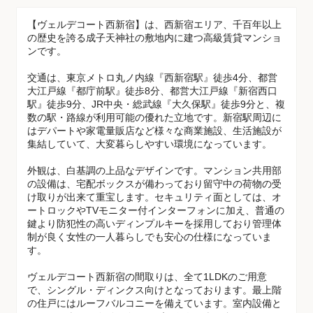
【ヴェルデコート西新宿】は、西新宿エリア、千百年以上
の歴史を誇る成子天神社の敷地内に建つ高級賃貸マンショ
ンです。
交通は、東京メトロ丸ノ内線『西新宿駅』徒歩4分、都営
大江戸線『都庁前駅』徒歩8分、都営大江戸線『新宿西口
駅』徒歩9分、JR中央・総武線『大久保駅』徒歩9分と、複
数の駅・路線が利用可能の優れた立地です。新宿駅周辺に
はデパートや家電量販店など様々な商業施設、生活施設が
集結していて、大変暮らしやすい環境になっています。
外観は、白基調の上品なデザインです。マンション共用部
の設備は、宅配ボックスが備わっており留守中の荷物の受
け取りが出来て重宝します。セキュリティ面としては、オ
ートロックやTVモニター付インターフォンに加え、普通の
鍵より防犯性の高いディンプルキーを採用しており管理体
制が良く女性の一人暮らしでも安心の仕様になっていま
す。
ヴェルデコート西新宿の間取りは、全て1LDKのご用意
で、シングル・ディンクス向けとなっております。最上階
の住戸にはルーフバルコニーを備えています。室内設備と