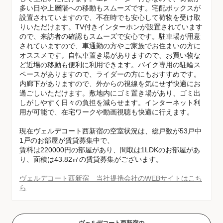
多い日や上層階への移動もスムーズです。宅配ボックスが
設置されていますので、不在時でも安心して荷物を受け取
りいただけます。TV付きインターホンが設置されています
ので、来訪者の確認もスムーズで安心です。駐車場が用意
されていますので、車通勤の方やご家族でお住まいの方に
オススメです。自転車置き場がありますので、お買い物な
ど近場の移動も便利に利用できます。バイク専用の駐輪ス
ペースがありますので、ライダーの方にもおすすめです。
内廊下がありますので、外からの視線を気にせず快適にお
過ごしいただけます。敷地内にゴミ置き場があり、ゴミ出
しがしやすく日々の負担を減らせます。インターネット利
用が可能で、在宅ワークや動画視聴も快適に行えます。
現在ヴェルデコート西新宿の空室状況は、総戸数が53戸中
1戸のお部屋が賃貸募集中で、
賃料は220000円の部屋があり、間取は1LDKのお部屋があ
り、面積は43.82㎡の賃貸募集がございます。
ヴェルデコート西新宿 当社提携会社のWEBサイトはこち
ら
ヴェルデコート西新宿の