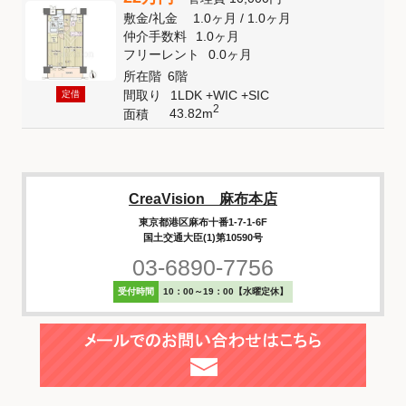
敷金
/
礼金
1.0ヶ月
/
1.0ヶ月
仲介手数料
1.0ヶ月
フリーレント
0.0ヶ月
所在階
6階
間取り
1LDK +WIC +SIC
定借
2
43.82m
面積
CreaVision 麻布本店
東京都港区麻布十番1-7-1-6F
国土交通大臣(1)第10590号
03-6890-7756
受付時間
10：00～19：00【水曜定休】