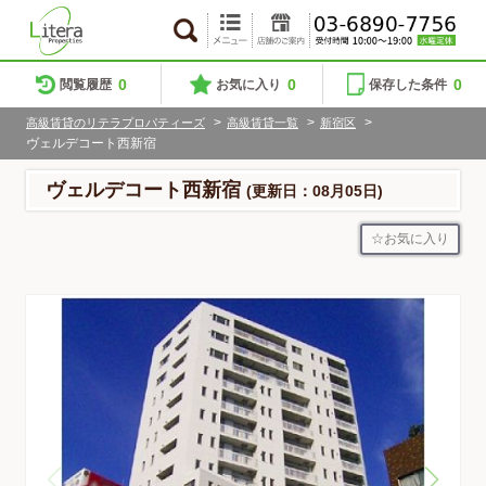
0
0
0
閲覧履歴
お気に入り
保存した条件
>
>
>
高級賃貸のリテラプロパティーズ
高級賃貸一覧
新宿区
ヴェルデコート西新宿
ヴェルデコート西新宿
(更新日：08月05日)
お気に入り