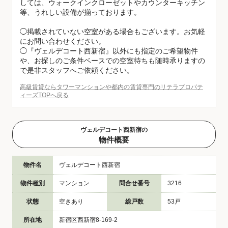
しては、ウォークインクローゼットやカウンターキッチン
等、うれしい設備が揃っております。
◯掲載されていない空室がある場合もございます。お気軽
にお問い合わせください。
◯『ヴェルデコート西新宿』以外にも指定のご希望物件
や、お探しのご条件ベースでの空室待ちも随時承りますの
で是非スタッフへご依頼ください。
高級賃貸ならタワーマンションや都内の賃貸専門のリテラプロパテ
ィーズTOPへ戻る
ヴェルデコート西新宿の
物件概要
物件名
ヴェルデコート西新宿
物件種別
マンション
問合せ番号
3216
状態
空きあり
総戸数
53戸
所在地
新宿区西新宿8-169-2