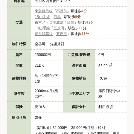
所在地
品川区西五反田3-12-6
東急目黒線
「
不動前
」駅徒歩
4
分
JR山手線
「
目黒
」駅徒歩
9
分
交通
東京メトロ南北線
「
目黒
」駅徒歩
9
分
JR山手線
「
五反田
」駅徒歩
11
分
都営浅草線
「
五反田
」駅徒歩
11
分
物件特徴
楽器可 分譲賃貸
賃料
250000円
共益費/管理費
0円
2
間取
2LDK
占有面積
53.99m
地上14階/地下
建物階数
建物構造
RC造
1階
2006年4月 (築
第四日野小学
築年数
小学校エリア
20年)
校
保険
要加入
保証会社
利用必須
取引形態
媒介
【駐車場】31,000円～35,000円/月額（税別）
全長5,000mm・全幅1,850mm・全高2,000mm・重量