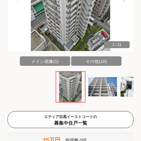
1
/
11
メイン画像(1)
その他(10)
エティア目黒イーストコートの
募集中住戸一覧
25万円
管理費
0円