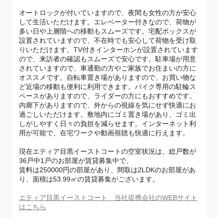
オートロックが付いていますので、夜間も女性の方が安心
して生活いただけます。エレベーター付きなので、荷物が
多い日や上層階への移動もスムーズです。宅配ボックスが
設置されていますので、不在時でも安心して荷物を受け取
りいただけます。TV付きインターホンが設置されています
ので、来訪者の確認もスムーズで安心です。駐車場が用意
されていますので、車通勤の方やご家族でお住まいの方に
オススメです。自転車置き場がありますので、お買い物な
ど近場の移動も便利に利用できます。バイク専用の駐輪ス
ペースがありますので、ライダーの方にもおすすめです。
内廊下がありますので、外からの視線を気にせず快適にお
過ごしいただけます。敷地内にゴミ置き場があり、ゴミ出
しがしやすく日々の負担を減らせます。インターネット利
用が可能で、在宅ワークや動画視聴も快適に行えます。
現在エティア目黒イーストコートの空室状況は、総戸数が
36戸中1戸のお部屋が賃貸募集中で、
賃料は250000円の部屋があり、間取は2LDKのお部屋があ
り、面積は53.99㎡の賃貸募集がございます。
エティア目黒イーストコート 当社提携会社のWEBサイト
はこちら