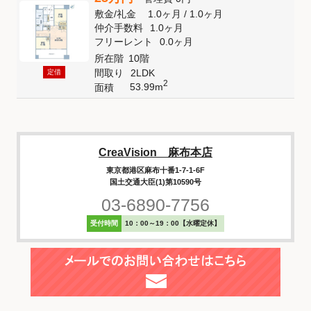
敷金
/
礼金
1.0ヶ月
/
1.0ヶ月
仲介手数料
1.0ヶ月
フリーレント
0.0ヶ月
所在階
10階
間取り
2LDK
定借
2
53.99m
面積
CreaVision 麻布本店
東京都港区麻布十番1-7-1-6F
国土交通大臣(1)第10590号
03-6890-7756
受付時間
10：00～19：00【水曜定休】