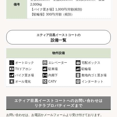
備考
2,000kg
【バイク置き場】1,000円/月額(税別)
【駐輪場】300円/月額（税別）
エティア目黒イーストコートの
設備一覧
物件設備
オートロック
エレベーター
宅配ボックス
TVドアホン
駐車場
駐輪場
バイク置き場
内廊下
敷地内ゴミ置き場
オール電化
CATV
インターネット
エティア目黒イーストコートへのお問い合わせは
リテラプロパティーズまで
お問い合わせは、お電話かメールフォームより受け付けております。