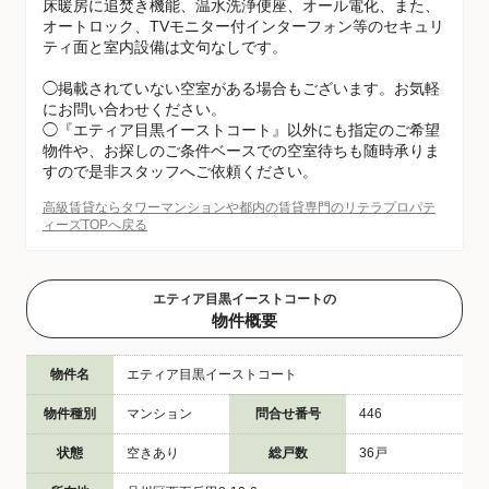
床暖房に追焚き機能、温水洗浄便座、オール電化、また、
オートロック、TVモニター付インターフォン等のセキュリ
ティ面と室内設備は文句なしです。
◯掲載されていない空室がある場合もございます。お気軽
にお問い合わせください。
◯『エティア目黒イーストコート』以外にも指定のご希望
物件や、お探しのご条件ベースでの空室待ちも随時承りま
すので是非スタッフへご依頼ください。
高級賃貸ならタワーマンションや都内の賃貸専門のリテラプロパテ
ィーズTOPへ戻る
エティア目黒イーストコートの
物件概要
物件名
エティア目黒イーストコート
物件種別
マンション
問合せ番号
446
状態
空きあり
総戸数
36戸