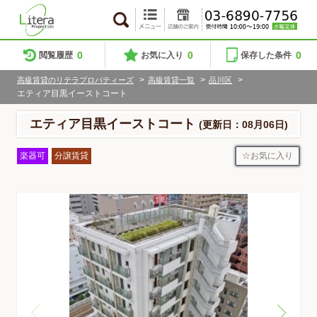
0
0
0
閲覧履歴
お気に入り
保存した条件
>
>
>
高級賃貸のリテラプロパティーズ
高級賃貸一覧
品川区
エティア目黒イーストコート
エティア目黒イーストコート
(更新日：08月06日)
お気に入り
楽器可
分譲賃貸