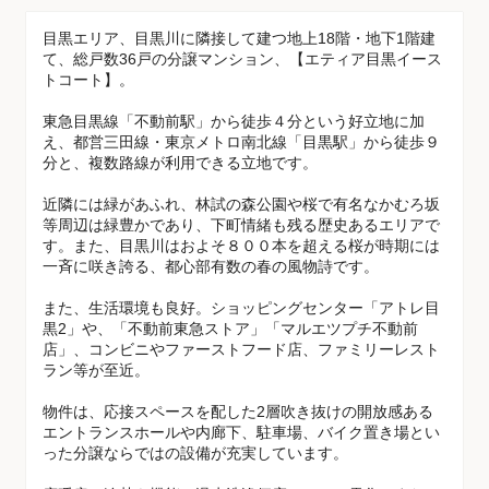
目黒エリア、目黒川に隣接して建つ地上18階・地下1階建
て、総戸数36戸の分譲マンション、【エティア目黒イース
トコート】。
東急目黒線「不動前駅」から徒歩４分という好立地に加
え、都営三田線・東京メトロ南北線「目黒駅」から徒歩９
分と、複数路線が利用できる立地です。
近隣には緑があふれ、林試の森公園や桜で有名なかむろ坂
等周辺は緑豊かであり、下町情緒も残る歴史あるエリアで
す。また、目黒川はおよそ８００本を超える桜が時期には
一斉に咲き誇る、都心部有数の春の風物詩です。
また、生活環境も良好。ショッピングセンター「アトレ目
黒2」や、「不動前東急ストア」「マルエツプチ不動前
店」、コンビニやファーストフード店、ファミリーレスト
ラン等が至近。
物件は、応接スペースを配した2層吹き抜けの開放感ある
エントランスホールや内廊下、駐車場、バイク置き場とい
った分譲ならではの設備が充実しています。