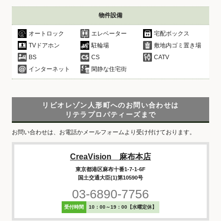
物件設備
オートロック
エレベーター
宅配ボックス
TVドアホン
駐輪場
敷地内ゴミ置き場
BS
CS
CATV
インターネット
閑静な住宅街
リビオレゾン人形町へのお問い合わせは
リテラプロパティーズまで
お問い合わせは、お電話かメールフォームより受け付けております。
CreaVision 麻布本店
東京都港区麻布十番1-7-1-6F
国土交通大臣(1)第10590号
03-6890-7756
受付時間
10：00～19：00【水曜定休】