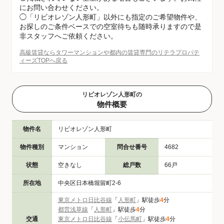
にお問い合わせください。
◯「リビオレゾン人形町」以外にも指定のご希望物件や、
お探しのご条件ベースでの空室待ちも随時承りますので是
非スタッフへご依頼ください。
高級賃貸ならタワーマンションや都内の賃貸専門のリテラプロパテ
ィーズTOPへ戻る
リビオレゾン人形町の
物件概要
物件名
リビオレゾン人形町
物件種別
マンション
問合せ番号
4682
状態
空きなし
総戸数
66戸
所在地
中央区日本橋堀留町2-6
東京メトロ日比谷線
「
人形町
」駅徒歩
4
分
都営浅草線
「
人形町
」駅徒歩
4
分
交通
東京メトロ日比谷線
「
小伝馬町
」駅徒歩
4
分