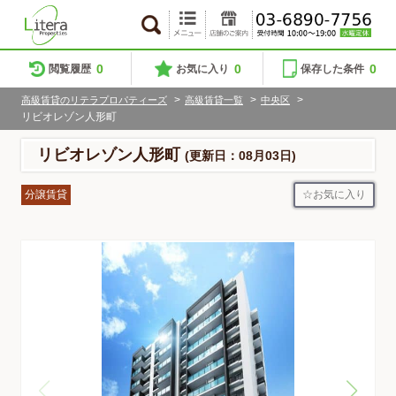
0
0
0
閲覧履歴
お気に入り
保存した条件
>
>
>
高級賃貸のリテラプロパティーズ
高級賃貸一覧
中央区
リビオレゾン人形町
リビオレゾン人形町
(更新日：08月03日)
お気に入り
分譲賃貸