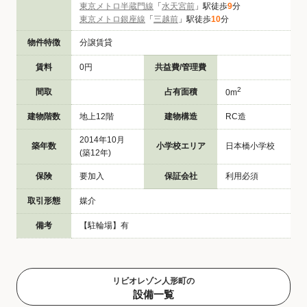
東京メトロ半蔵門線
「
水天宮前
」駅徒歩
9
分
東京メトロ銀座線
「
三越前
」駅徒歩
10
分
物件特徴
分譲賃貸
賃料
0円
共益費/管理費
2
間取
占有面積
0m
建物階数
地上12階
建物構造
RC造
2014年10月
築年数
小学校エリア
日本橋小学校
(築12年)
保険
要加入
保証会社
利用必須
取引形態
媒介
備考
【駐輪場】有
リビオレゾン人形町の
設備一覧