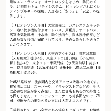
建物エントランスは、オートロックをはじめ、防犯カメ
ラ、24時間セキュリティシステム、ピッキングされにくい
ディンプルキーを採用。入居者に「安心」と「安全」を提
供します。
【リビオレゾン人形町】の室設備は、ガスシステムキッチ
ン、追い焚き機能付きオートバス、床暖房、オートバス、
浴室換気乾燥機、浄水器、独立洗面台、温水洗浄便座など
の高品質な設備が完備されており、快適な暮らしを送るこ
とができます。
【リビオレゾン人形町】の交通アクセスは、都営浅草線
【人形町駅】徒歩4分、東京メトロ日比谷線 【小伝馬町
駅】徒歩4分、東京メトロ半蔵門線 【水天宮前駅】徒歩9
分、都営新宿線 【馬喰横山駅】徒歩4分、JR総武本線 【馬
喰町駅】徒歩5分。
計8駅6路線が、徒歩圏内と交通アクセス抜群の立地です。
建物周辺には、スーパーや、ドラッグストアなどの、生活
に必要なお店が多く点在し、また飲食店もあるので外食に
も困りません。エアシティターミナルも徒歩圏なので、羽
田、成田からの出張の多い方には大変オススメです。
◯掲載されていない空室がある場合もございます。お気軽