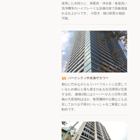
使用した水回りに、床暖房・浄水器・食器洗い
洗浄機等のハイグレードな設備仕様で高級感溢
れる仕上がりです。 小型犬・猫の飼育が相談
可能。
パークシティ中央湊ザタワー
都心に佇みながらもリバーフロントに位置して
いるため都心と落ち着きのある生活環境が交差
する街。 建物1階にはスーパーが入り日常の買
物が大変便利はほか、教育機関や公園なども点
在しておりお子様がいらっしゃるご家庭にもお
勧めです。