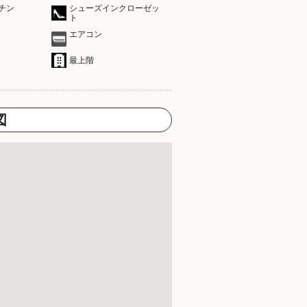
チン
シューズインクローゼッ
ト
エアコン
最上階
図