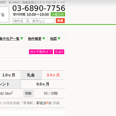
00円 42.34m2｜高級賃貸はリテラプロパティーズ
する
集中住戸一覧
物件概要
地図
仲介手数料オフ
礼金0
1.0ヶ月
礼金
0.0ヶ月
レント
0.0ヶ月
2
階数
10／10階
42.34m
トロ日比谷線
「
茅場町
」駅徒歩
5
分
詳細