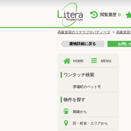
0
閲覧履歴
高級賃貸のリテラプロパティーズ
>
高級賃貸
建物詳細に戻る
お問い
HOME
MENU
ワンタッチ検索
茅場町のペット可
物件を探す
路線から
区・町名・エリアから