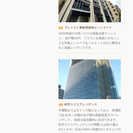
プレミスト東銀座築地エッジコート
2020年築の大和ハウスの高級分譲マンショ
ン。 総戸数63戸。ブラウンを基調とするシッ
クな外観とシャープなシルエットがひと際目を
引く高級レジデンスです。
松竹スクエアレジデンス
中層階まではオフィス階となっており、高層部
である19～23階が住戸階の高級賃貸タワーレ
ジデンス。 銀座を徒歩圏内に生活できます。
松竹スクエアレジデンスの間取りは60㎡越え
の1ＬＤＫ～広めの200㎡前後の3ＬＤＫとどの