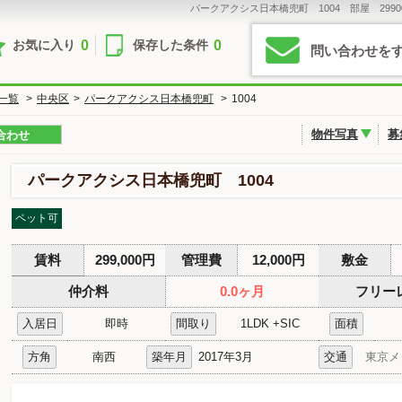
パークアクシス日本橋兜町 1004 部屋 2990
0
0
お気に入り
保存した条件
問い合わせを
一覧
>
中央区
>
パークアクシス日本橋兜町
>
1004
物件写真
募
合わせ
パークアクシス日本橋兜町 1004
ペット可
賃料
299,000円
管理費
12,000円
敷金
仲介料
0.0ヶ月
フリー
入居日
即時
間取り
1LDK +SIC
面積
方角
南西
築年月
2017年3月
交通
東京メ