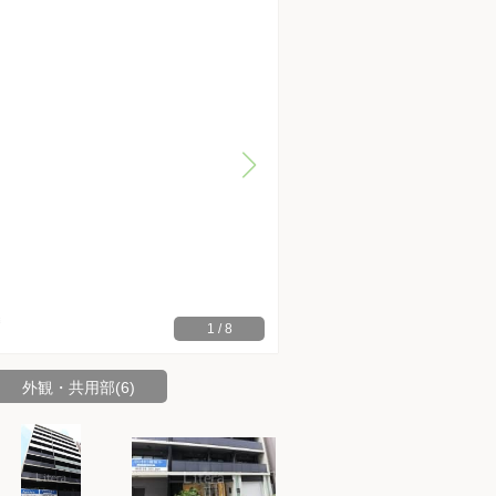
1
/
8
外観・共用部(6)