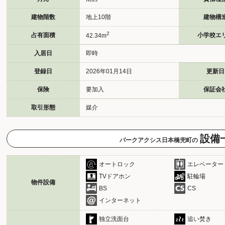
建物階数
地上10階
建物構
2
占有面積
小学校エ
42.34m
入居日
即時
登録日
2026年01月14日
更新日
保険
要加入
保証会
取引形態
媒介
設備
パークアクシス日本橋兜町の
オートロック
エレベーター
TVドアホン
駐輪場
物件設備
BS
CS
インターネット
独立洗面台
追い焚き