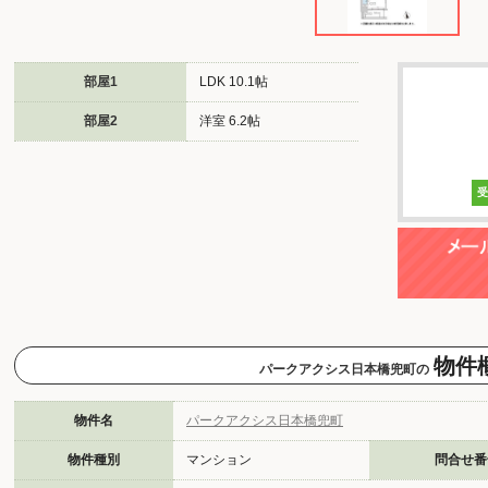
部屋1
LDK 10.1帖
部屋2
洋室 6.2帖
物件
パークアクシス日本橋兜町の
物件名
パークアクシス日本橋兜町
物件種別
マンション
問合せ番