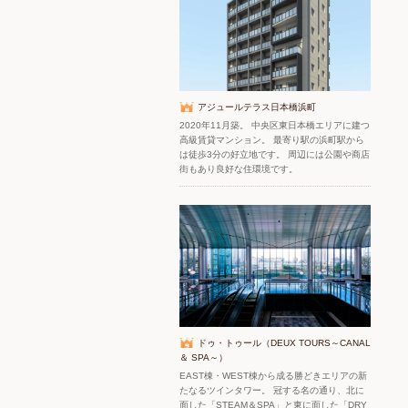
アジュールテラス日本橋浜町
2020年11月築。 中央区東日本橋エリアに建つ
高級賃貸マンション。 最寄り駅の浜町駅から
は徒歩3分の好立地です。 周辺には公園や商店
街もあり良好な住環境です。
ドゥ・トゥール（DEUX TOURS～CANAL
＆ SPA～）
EAST棟・WEST棟から成る勝どきエリアの新
たなるツインタワー。 冠する名の通り、北に
面した「STEAM＆SPA」と東に面した「DRY