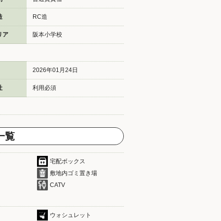
造
RC造
リア
阪本小学校
2026年01月24日
社
利用必須
一覧
宅配ボックス
敷地内ゴミ置き場
CATV
ウォシュレット