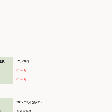
理費
12,000円
0.0ヶ月
0.0ヶ月
2017年3月 (築9年)
別
普通賃貸借