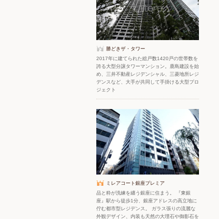
勝どきザ・タワー
2017年に建てられた総戸数1420戸の世帯数を
誇る大型分譲タワーマンション。鹿島建設を始
め、三井不動産レジデンシャル、三菱地所レジ
デンスなど、大手が共同して手掛ける大型プロ
ジェクト
ミレアコート銀座プレミア
品と粋が洗練を纏う銀座に住まう。 『東銀
座』駅から徒歩1分、銀座アドレスの高立地に
佇む都市型レジデンス。 ガラス張りの流麗な
外観デザイン、内装も天然の大理石や御影石を