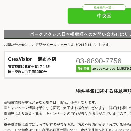
検索結果一覧へ
中央区
パークアクシス日本橋兜町へのお問い合わせはリ
お問い合わせは、お電話かメールフォームより受け付けております。
03-6890-7756
CreaVision 麻布本店
東京都港区麻布十番1-7-1-6F
受付時間
10：00～19：00【水曜定休
国土交通大臣(1)第10590号
物件募集に関する注意事
※掲載情報が現況と異なる場合は、現況が優先となります。
※キャンペーン情報は予告なく変更・終了する場合がございます。詳細はお問い
※部屋により敷金・礼金・キャンペーンの内容が異なる場合がございますので、
い。
※分譲賃貸は部屋によって所有者が異なる為、内装や設備が変更されている場合
※ペットの飼育やSOHO利用の可否に関しては、建物管理側が許可を出してい