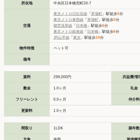
所在地
中央区日本橋兜町20-7
東京メトロ日比谷線
「
茅場町
」駅徒歩
5
分
東京メトロ東西線
「
茅場町
」駅徒歩
5
分
交通
都営浅草線
「
日本橋
」駅徒歩
6
分
東京メトロ銀座線
「
日本橋
」駅徒歩
6
分
JR山手線
「
東京
」駅徒歩
10
分
物件特徴
ペット可
備考
賃料
299,000円
共益費/管
敷金
1.0ヶ月
礼金
フリーレント
0.0ヶ月
仲介料
更新料
1.0ヶ月
間取り
1LDK
築年数
方角
南西
賃借種