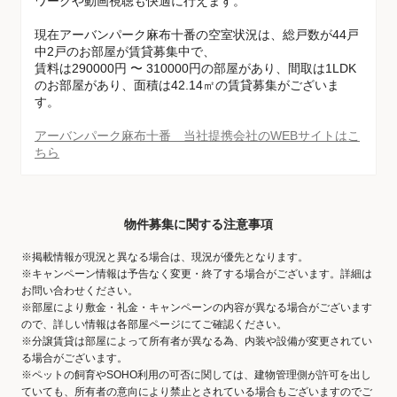
ワークや動画視聴も快適に行えます。
現在アーバンパーク麻布十番の空室状況は、総戸数が44戸
中2戸のお部屋が賃貸募集中で、
賃料は290000円 〜 310000円の部屋があり、間取は1LDK
のお部屋があり、面積は42.14㎡の賃貸募集がございま
す。
アーバンパーク麻布十番 当社提携会社のWEBサイトはこ
ちら
物件募集に関する注意事項
※掲載情報が現況と異なる場合は、現況が優先となります。
※キャンペーン情報は予告なく変更・終了する場合がございます。詳細は
お問い合わせください。
※部屋により敷金・礼金・キャンペーンの内容が異なる場合がございます
ので、詳しい情報は各部屋ページにてご確認ください。
※分譲賃貸は部屋によって所有者が異なる為、内装や設備が変更されてい
る場合がございます。
※ペットの飼育やSOHO利用の可否に関しては、建物管理側が許可を出し
ていても、所有者の意向により禁止とされている場合もございますのでご