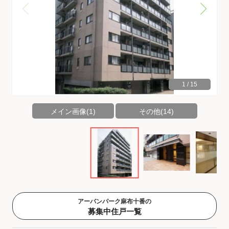
1
/
15
メイン画像(1)
その他(14)
アーバンパーク麻布十番の
募集中住戸一覧