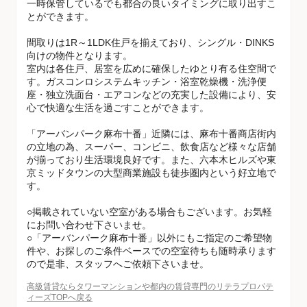
一時保管しているでも都合の良いタイミングに取り出すこ
とができます。
間取りは1R～1LDK住戸を揃えており、シングル・DINKS
向けの物件となります。
室内は各住戸、居室を広めに確保したゆとり有る住空間で
す。ガスコンロシステムキッチン・浴室乾燥機・洗浄便
座・独立洗面台・エアコンなどの充実した設備により、安
心で快適な生活を過ごすことができます。
「アーバンパーク麻布十番」近隣には、麻布十番商店街内
の立地の為、スーパー、コンビニ、飲食店など様々な店舗
が揃っており生活環境良好です。また、六本木ヒルズや東
京ミッドタウンの大型商業施設も徒歩圏内という好立地で
す。
○掲載されていない空室がある場合もございます。お気軽
にお問い合わせ下さいませ。
○「アーバンパーク麻布十番」以外にもご指定のご希望物
件や、お探しのご条件ベースでの空室待ちも随時承ります
ので是非、スタッフへご依頼下さいませ。
高級賃貸ならタワーマンションや都内の賃貸専門のリテラプロパテ
ィーズTOPへ戻る