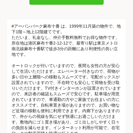
#アーバンパーク麻布十番 は、1999年11月築の物件で、地
下1階～地上12階建てです。
ただいま、礼金なし、仲介手数料無料でお得な物件です。
所在地は港区麻布十番2-12-12で、最寄り駅は東京メトロ
南北線麻布十番駅で徒歩3分の距離にあり利便性の良い立
地です。
オートロックが付いていますので、夜間も女性の方が安心
して生活いただけます。エレベーター付きなので、荷物が
多い日や上層階への移動もスムーズです。宅配ボックスが
設置されていますので、不在時でも安心して荷物を受け取
りいただけます。TV付きインターホンが設置されています
ので、来訪者の確認もスムーズで安心です。駐車場が用意
されていますので、車通勤の方やご家族でお住まいの方に
オススメです。自転車置き場がありますので、お買い物な
ど近場の移動も便利に利用できます。内廊下がありますの
で、外からの視線を気にせず快適にお過ごしいただけま
す。敷地内にゴミ置き場があり、ゴミ出しがしやすく日々
の負担を減らせます。インターネット利用が可能で、在宅