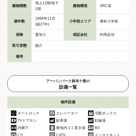
地上12階/地下
建物階数
建物構造
SRC造
1階
1999年11月
築年数
小学校エリア
東町小学校
(築27年)
保険
要加入
保証会社
利用必須
取引形態
媒介
備考
アーバンパーク麻布十番の
設備一覧
物件設備
オートロック
エレベーター
宅配ボックス
TVドアホン
駐車場
駐輪場
内廊下
敷地内ゴミ置き場
BS
CS
CATV
インターネット