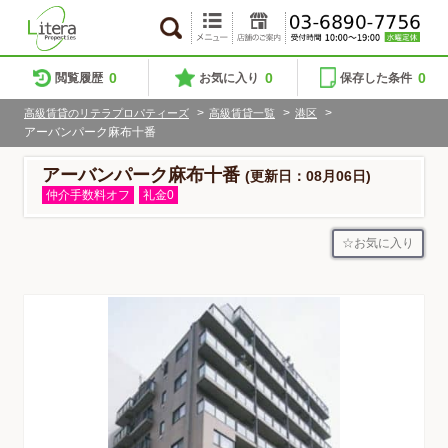
0
0
0
閲覧履歴
お気に入り
保存した条件
>
>
>
高級賃貸のリテラプロパティーズ
高級賃貸一覧
港区
アーバンパーク麻布十番
アーバンパーク麻布十番
(更新日：08月06日)
仲介手数料オフ
礼金0
お気に入り