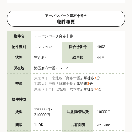
アーバンパーク麻布十番の
物件概要
物件名
アーバンパーク麻布十番
物件種別
マンション
問合せ番号
4992
状態
空きあり
総戸数
44戸
所在地
港区麻布十番2-12-12
東京メトロ南北線
「
麻布十番
」駅徒歩
3
分
交通
都営大江戸線
「
麻布十番
」駅徒歩
3
分
東京メトロ日比谷線
「
六本木
」駅徒歩
14
分
物件特徴
290000円 -
賃料
共益費/管理費
10000円
310000円
2
間取
1LDK
占有面積
42.14m