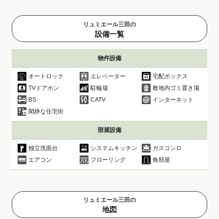
リュミエール三田の
設備一覧
物件設備
オートロック
エレベーター
宅配ボックス
TVドアホン
駐輪場
敷地内ゴミ置き場
BS
CATV
インターネット
閑静な住宅街
部屋設備
独立洗面台
システムキッチン
ガスコンロ
エアコン
フローリング
角部屋
リュミエール三田の
地図