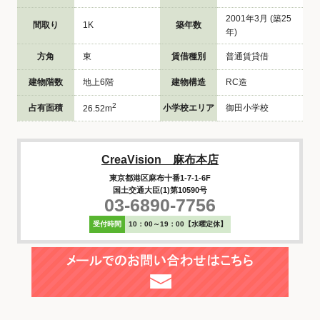
2001年3月 (築25
間取り
1K
築年数
年)
方角
東
賃借種別
普通賃貸借
建物階数
地上6階
建物構造
RC造
2
占有面積
小学校エリア
御田小学校
26.52m
CreaVision 麻布本店
東京都港区麻布十番1-7-1-6F
国土交通大臣(1)第10590号
03-6890-7756
受付時間
10：00～19：00【水曜定休】