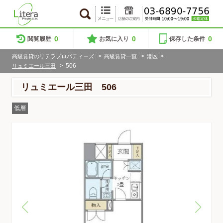
0
0
0
閲覧履歴
お気に入り
保存した条件
>
>
>
高級賃貸のリテラプロパティーズ
高級賃貸一覧
港区
>
506
リュミエール三田
リュミエール三田 506
低層