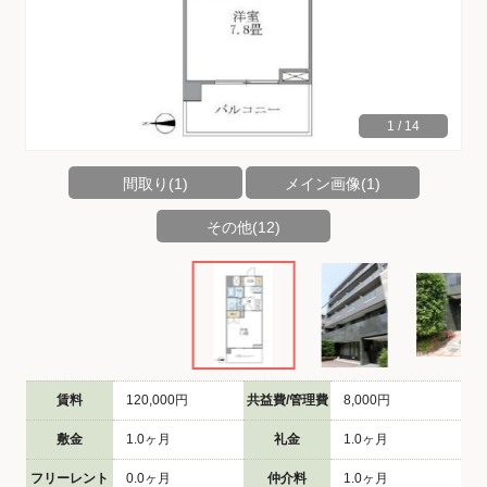
1
/
14
間取り(1)
メイン画像(1)
その他(12)
賃料
120,000円
共益費/管理費
8,000円
敷金
1.0ヶ月
礼金
1.0ヶ月
フリーレント
0.0ヶ月
仲介料
1.0ヶ月