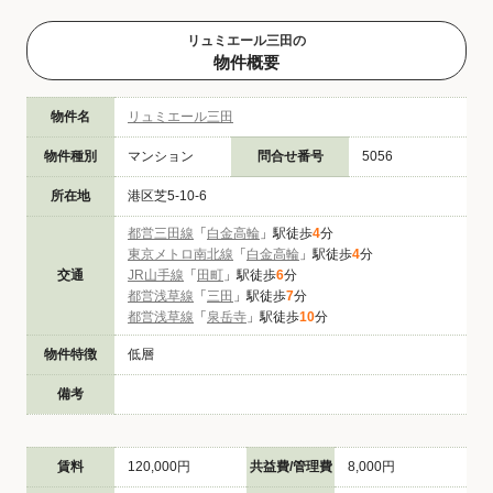
リュミエール三田の
物件概要
物件名
リュミエール三田
物件種別
マンション
問合せ番号
5056
所在地
港区芝5-10-6
都営三田線
「
白金高輪
」駅徒歩
4
分
東京メトロ南北線
「
白金高輪
」駅徒歩
4
分
交通
JR山手線
「
田町
」駅徒歩
6
分
都営浅草線
「
三田
」駅徒歩
7
分
都営浅草線
「
泉岳寺
」駅徒歩
10
分
物件特徴
低層
備考
賃料
120,000円
共益費/管理費
8,000円