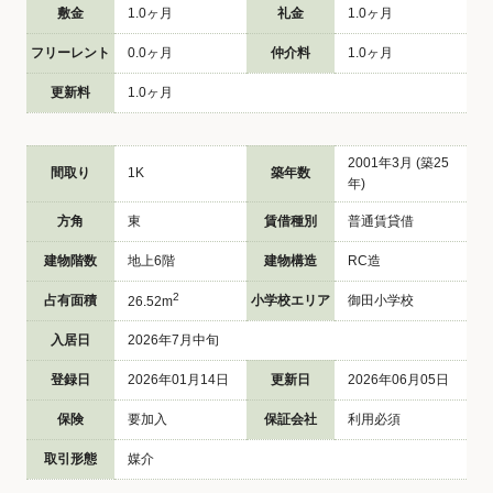
敷金
1.0ヶ月
礼金
1.0ヶ月
フリーレント
0.0ヶ月
仲介料
1.0ヶ月
更新料
1.0ヶ月
2001年3月 (築25
間取り
1K
築年数
年)
方角
東
賃借種別
普通賃貸借
建物階数
地上6階
建物構造
RC造
2
占有面積
小学校エリア
御田小学校
26.52m
入居日
2026年7月中旬
登録日
2026年01月14日
更新日
2026年06月05日
保険
要加入
保証会社
利用必須
取引形態
媒介