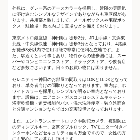
外観は、グレー系のアースカラーを採用し、近隣の雰囲気
に溶け込むシンプルなデザインでありながらも重厚感があ
ります。共用部と致しまして、メールボックスや宅配ボッ
クス・駐輪場・敷地内ゴミ置場などを備えております。
東京メトロ銀座線「神田駅」徒歩2分、JR山手線・京浜東
北線・中央線快速「神田駅」徒歩3分となっており、4路線
が徒歩3分以内で使用可能で非常に便利な立地です。ま
た、駅近くという事もあり、物件からの徒歩圏には、スー
パーやコンビニエンスストア、ドラッグストア、や飲食店
など多数ございます。日々のお買い物には困りません。
セレニティー神田のお部屋の間取りは1DKと1LDKとなって
おり、単身者向けの間取りとなっております。室内は、ホ
ワイトカラーを採用しシンプルで明るい室内となっており
ます。設備は、エアコン・ガスコンロシステムキッチン・
浴室乾燥機・追焚機能付バス・温水洗浄便座・独立洗面台
と分譲マンションならではの充実設備となっております。
また、エントランスオートロックや防犯カメラ、複製防止
のディンプルキー、玄関ダブルロック、TVモニター付きイ
ンターホンなどセキュリティ面も万全ですので、女性の方
にも安心してお暮らし頂けます。