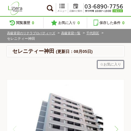
0
0
0
閲覧履歴
お気に入り
保存した条件
>
>
>
高級賃貸のリテラプロパティーズ
高級賃貸一覧
千代田区
セレニティー神田
セレニティー神田
(更新日：08月05日)
お気に入り