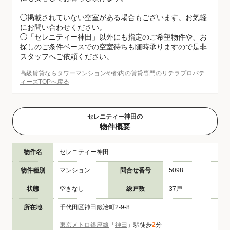
◯掲載されていない空室がある場合もございます。お気軽
にお問い合わせください。
◯「セレニティー神田」以外にも指定のご希望物件や、お
探しのご条件ベースでの空室待ちも随時承りますので是非
スタッフへご依頼ください。
高級賃貸ならタワーマンションや都内の賃貸専門のリテラプロパテ
ィーズTOPへ戻る
セレニティー神田の
物件概要
物件名
セレニティー神田
物件種別
マンション
問合せ番号
5098
状態
空きなし
総戸数
37戸
所在地
千代田区神田鍛冶町2-9-8
東京メトロ銀座線
「
神田
」駅徒歩
2
分