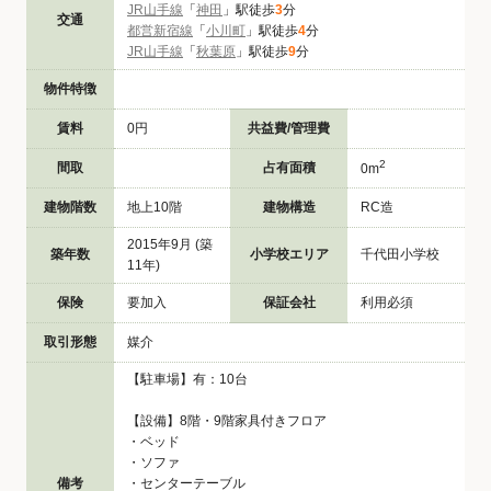
JR山手線
「
神田
」駅徒歩
3
分
交通
都営新宿線
「
小川町
」駅徒歩
4
分
JR山手線
「
秋葉原
」駅徒歩
9
分
物件特徴
賃料
0円
共益費/管理費
2
間取
占有面積
0m
建物階数
地上10階
建物構造
RC造
2015年9月 (築
築年数
小学校エリア
千代田小学校
11年)
保険
要加入
保証会社
利用必須
取引形態
媒介
【駐車場】有：10台
【設備】8階・9階家具付きフロア
・ベッド
・ソファ
備考
・センターテーブル