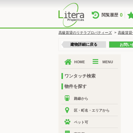
0
閲覧履歴
高級賃貸のリテラプロパティーズ
>
高級賃貸
建物詳細に戻る
お問い
HOME
MENU
ワンタッチ検索
物件を探す
路線から
区・町名・エリアから
ペット可