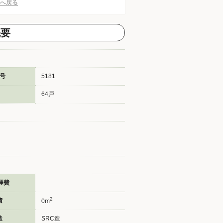
Pへ戻る
概要
号
5181
64戸
理費
2
積
0m
造
SRC造