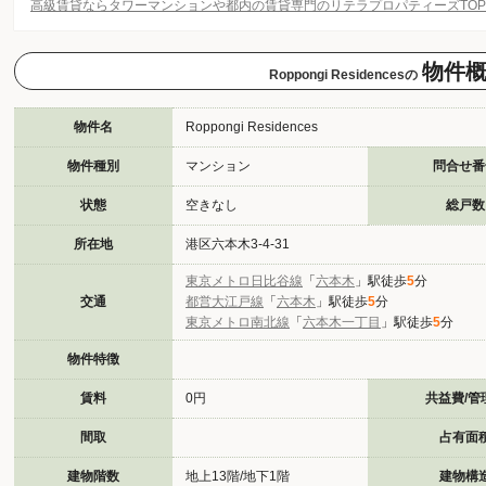
高級賃貸ならタワーマンションや都内の賃貸専門のリテラプロパティーズTO
物件
Roppongi Residencesの
物件名
Roppongi Residences
物件種別
マンション
問合せ番
状態
空きなし
総戸数
所在地
港区六本木3-4-31
東京メトロ日比谷線
「
六本木
」駅徒歩
5
分
交通
都営大江戸線
「
六本木
」駅徒歩
5
分
東京メトロ南北線
「
六本木一丁目
」駅徒歩
5
分
物件特徴
賃料
0円
共益費/管
間取
占有面
建物階数
地上13階/地下1階
建物構