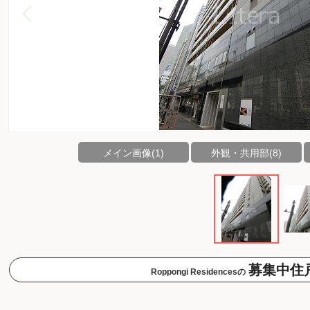
メイン画像(1)
外観・共用部(8)
募集中住
Roppongi Residencesの