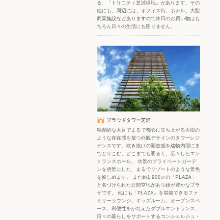
る、「トリニティ芝浦緑地」があります。その
他にも、周辺には、オフィス街、ホテル、大型
商業施設などありますので休日のお買い物はも
ちろん日々の生活にも困りません。
プラウドタワー芝浦
独創的な木目でまるで都心に立ち上がる大樹の
ような存在感を放つ外観デザインのタワーレジ
デンスです。吹き抜けの開放感を建物内部にま
でとりこむ、どこまでも明るく、広々したエン
トランスホール。 水景のプライベートガーデ
ンを借景にした、まるでリゾートのような景色
を愉しめます。 また約1,900㎡の「PLAZA」
と名づけられた公開空地があり緑が豊かなプラ
ザです。 他にも「PLAZA」を堪能できるファ
ミリーラウンジ、キッズルーム、オープンスペ
ース、利便性をかなえたダブルエントランス、
日々の暮らしをサポートするコンシェルジュ・