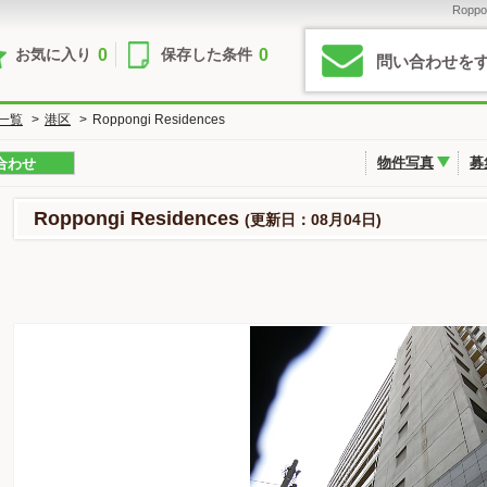
Rop
0
0
お気に入り
保存した条件
問い合わせを
一覧
>
港区
>
Roppongi Residences
物件写真
募
合わせ
Roppongi Residences
(更新日：08月04日)