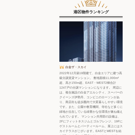
港区物件ランキング
白金ザ・スカイ
2022年12月築19階建て、白金エリアに建つ高
級分譲賃貸マンション。 敷地面積11,000m²
超、高さ150m超、EAST・WEST2棟合計
1247戸の分譲マンションになります。 周辺に
は、複合施設の白金アエルシティ、スーパーの
クイーンズ伊勢丹、コンビニのローソンがあ
り、商店街も徒歩圏内で大変暮らしやすい環境
です。また、公園や教育機関、寺社など多くに
緑地が点在している緑豊かな住環境が兼ね備え
られています。 マンション共用部の設備は、
2Fにフィットネスジムとゴルフレンジ、19Fに
ゲストルームとパーティールーム、屋上にはス
カイテラスがございます。EASTとWESTを結