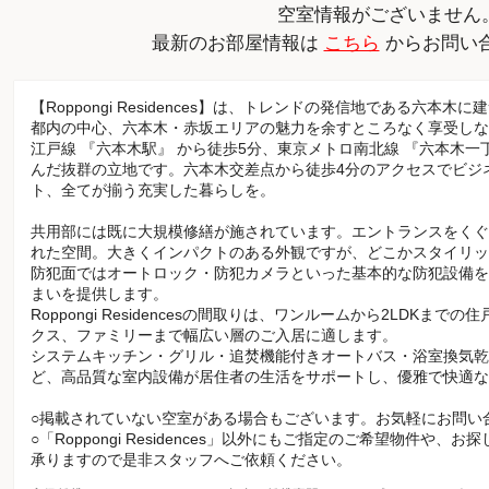
空室情報がございません
最新のお部屋情報は
こちら
からお問い
【Roppongi Residences】は、トレンドの発信地である六本
都内の中心、六本木・赤坂エリアの魅力を余すところなく享受しな
江戸線 『六本木駅』 から徒歩5分、東京メトロ南北線 『六本木一
んだ抜群の立地です。六本木交差点から徒歩4分のアクセスでビジ
ト、全てが揃う充実した暮らしを。
共用部には既に大規模修繕が施されています。エントランスをくぐ
れた空間。大きくインパクトのある外観ですが、どこかスタイリッ
防犯面ではオートロック・防犯カメラといった基本的な防犯設備を
まいを提供します。
Roppongi Residencesの間取りは、ワンルームから2LDK
クス、ファミリーまで幅広い層のご入居に適します。
システムキッチン・グリル・追焚機能付きオートバス・浴室換気乾
ど、高品質な室内設備が居住者の生活をサポートし、優雅で快適な
○掲載されていない空室がある場合もございます。お気軽にお問い
○「Roppongi Residences」以外にもご指定のご希望物件や
承りますので是非スタッフへご依頼ください。