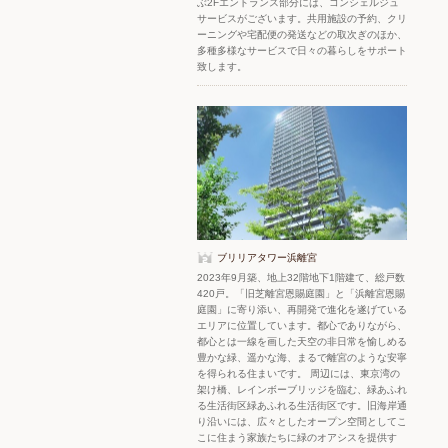
ぶ2Fエントランス部分には、コンシェルジュ
サービスがございます。共用施設の予約、クリ
ーニングや宅配便の発送などの取次ぎのほか、
多種多様なサービスで日々の暮らしをサポート
致します。
ブリリアタワー浜離宮
2023年9月築、地上32階地下1階建て、総戸数
420戸。「旧芝離宮恩賜庭園」と「浜離宮恩賜
庭園」に寄り添い、再開発で進化を遂げている
エリアに位置しています。都心でありながら、
都心とは一線を画した天空の非日常を愉しめる
豊かな緑、遥かな海、まるで離宮のような安寧
を得られる住まいです。 周辺には、東京湾の
架け橋、レインボーブリッジを臨む、緑あふれ
る生活街区緑あふれる生活街区です。旧海岸通
り沿いには、広々としたオープン空間としてこ
こに住まう家族たちに緑のオアシスを提供す