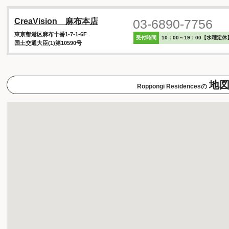
03-6890-7756
CreaVision 麻布本店
東京都港区麻布十番1-7-1-6F
受付時間
10：00～19：00【水曜定休
国土交通大臣(1)第10590号
地
Roppongi Residencesの