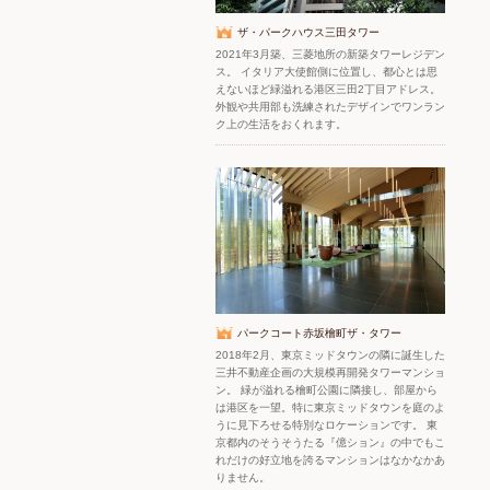
ザ・パークハウス三田タワー
2021年3月築、三菱地所の新築タワーレジデン
ス。 イタリア大使館側に位置し、都心とは思
えないほど緑溢れる港区三田2丁目アドレス。
外観や共用部も洗練されたデザインでワンラン
ク上の生活をおくれます。
パークコート赤坂檜町ザ・タワー
2018年2月、東京ミッドタウンの隣に誕生した
三井不動産企画の大規模再開発タワーマンショ
ン。 緑が溢れる檜町公園に隣接し、部屋から
は港区を一望。特に東京ミッドタウンを庭のよ
うに見下ろせる特別なロケーションです。 東
京都内のそうそうたる『億ション』の中でもこ
れだけの好立地を誇るマンションはなかなかあ
りません。