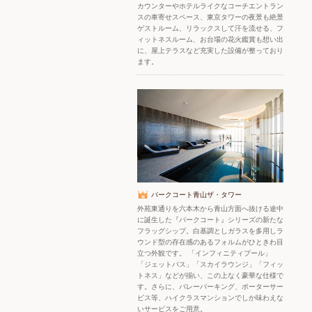
カウンターやホテルライクなコーチエントラン
スの車寄せスペース、東京タワーの夜景も絶景
ゲストルーム、リラックスして汗を流せる、フ
ィットネスルーム、お台場の花火鑑賞も想い出
に、屋上テラスなど充実した設備が整っており
ます。
パークコート青山ザ・タワー
外苑東通りを六本木から青山方面へ抜ける途中
に誕生した『パークコート』シリーズの新たな
フラッグシップ。白基調としガラスを多用しラ
ウンド型の存在感のあるフォルムがひときわ目
立つ外観です。 「インフィニティプール」
「ジェットバス」「スカイラウンジ」「フィッ
トネス」などが揃い、この上なく豪華な仕様で
す。さらに、バレーパーキング、ポーターサー
ビス等、ハイクラスマンションでしか味わえな
いサービスをご用意。