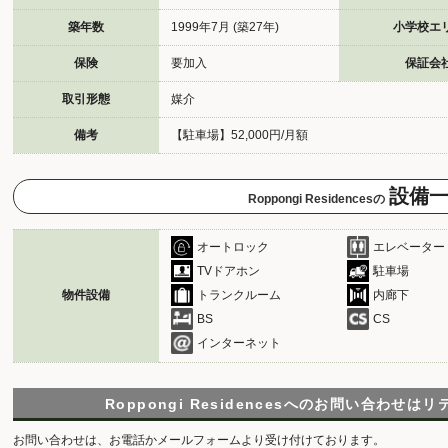
築年数
1999年7月 (築27年)
小学校エ
保険
要加入
保証会
取引形態
媒介
備考
【駐車場】52,000円/月額
設備
Roppongi Residencesの
オートロック
エレベーター
TVドアホン
駐車場
物件設備
トランクルーム
内廊下
BS
CS
インターネット
Roppongi Residencesへのお問い合わせは
リ
お問い合わせは、お電話かメールフォームより受け付けております。