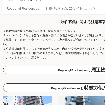
Roppongi Residences 当社提携会社のWEBサイトはこちら
物件募集に関する注意事
※掲載情報が現況と異なる場合は、現況が優先となります。
※キャンペーン情報は予告なく変更・終了する場合がございます。詳細はお問い
※部屋により敷金・礼金・キャンペーンの内容が異なる場合がございますので、
い。
※分譲賃貸は部屋によって所有者が異なる為、内装や設備が変更されている場合
※ペットの飼育やSOHO利用の可否に関しては、建物管理側が許可を出してい
もございますのでご注意ください。
周辺
Roppongi Residencesの
特徴の似
Roppongi Residencesと