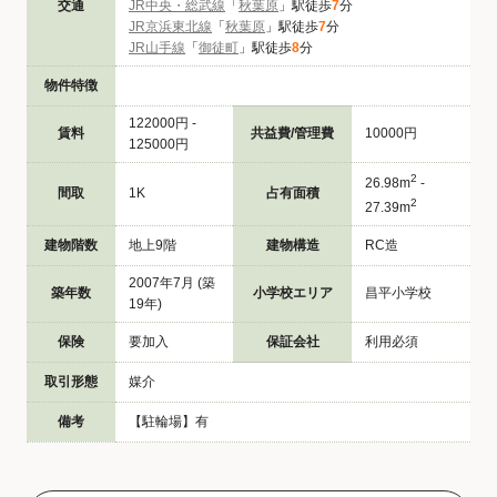
交通
JR中央・総武線
「
秋葉原
」駅徒歩
7
分
JR京浜東北線
「
秋葉原
」駅徒歩
7
分
JR山手線
「
御徒町
」駅徒歩
8
分
物件特徴
122000円 -
賃料
共益費/管理費
10000円
125000円
2
26.98m
-
間取
1K
占有面積
2
27.39m
建物階数
地上9階
建物構造
RC造
2007年7月 (築
築年数
小学校エリア
昌平小学校
19年)
保険
要加入
保証会社
利用必須
取引形態
媒介
備考
【駐輪場】有