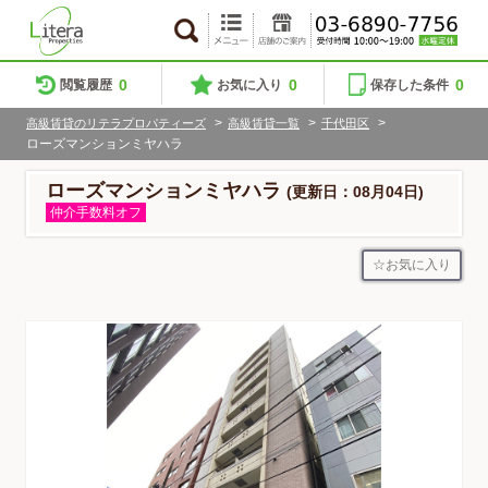
0
0
0
閲覧履歴
お気に入り
保存した条件
>
>
>
高級賃貸のリテラプロパティーズ
高級賃貸一覧
千代田区
ローズマンションミヤハラ
ローズマンションミヤハラ
(更新日：08月04日)
仲介手数料オフ
お気に入り