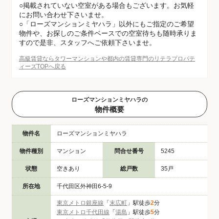
○掲載されていない空室がある場合もございます。お気軽
にお問い合わせ下さいませ。
○「ローズマンションミヤハラ」以外にもご指定のご希望
物件や、お探しのご条件ベースでの空室待ちも随時承りま
すので是非、スタッフへご依頼下さいませ。
高級賃貸ならタワーマンションや都内の賃貸専門のリテラプロパテ
ィーズTOPへ戻る
ローズマンションミヤハラの
物件概要
物件名
ローズマンションミヤハラ
物件種別
マンション
問合せ番号
5245
状態
空きあり
総戸数
35戸
所在地
千代田区外神田6-5-9
東京メトロ銀座線
「
末広町
」駅徒歩
2
分
東京メトロ千代田線
「
湯島
」駅徒歩
5
分