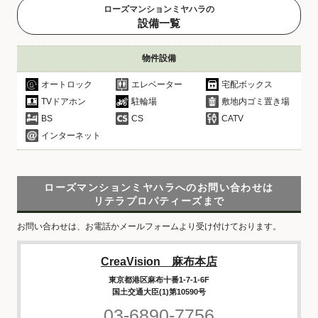
ローズマンションミヤハラの
設備一覧
物件設備
オートロック
エレベーター
宅配ボックス
TVドアホン
駐輪場
敷地内ゴミ置き場
BS
CS
CATV
インターネット
ローズマンションミヤハラへのお問い合わせは
リテラプロパティーズまで
お問い合わせは、お電話かメールフォームより受け付けております。
CreaVision 麻布本店
東京都港区麻布十番1-7-1-6F
国土交通大臣(1)第10590号
03-6890-7756