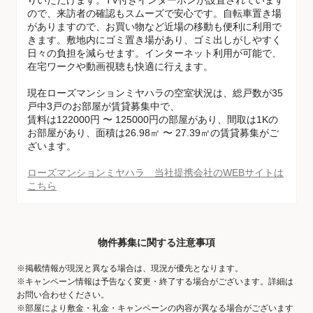
りいただけます。TV付きインターホンが設置されています
ので、来訪者の確認もスムーズで安心です。自転車置き場
がありますので、お買い物など近場の移動も便利に利用で
きます。敷地内にゴミ置き場があり、ゴミ出しがしやすく
日々の負担を減らせます。インターネット利用が可能で、
在宅ワークや動画視聴も快適に行えます。
現在ローズマンションミヤハラの空室状況は、総戸数が35
戸中3戸のお部屋が賃貸募集中で、
賃料は122000円 〜 125000円の部屋があり、間取は1Kの
お部屋があり、面積は26.98㎡ 〜 27.39㎡の賃貸募集がご
ざいます。
ローズマンションミヤハラ 当社提携会社のWEBサイトは
こちら
物件募集に関する注意事項
※掲載情報が現況と異なる場合は、現況が優先となります。
※キャンペーン情報は予告なく変更・終了する場合がございます。詳細は
お問い合わせください。
※部屋により敷金・礼金・キャンペーンの内容が異なる場合がございます