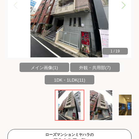
1
/
19
メイン画像(1)
外観・共用部(7)
1DK・1LDK(11)
ローズマンションミヤハラの