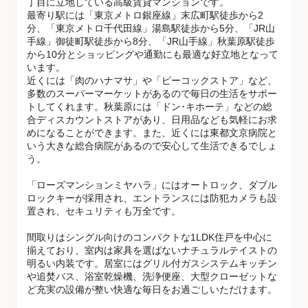
丁目に立地している高級賃貸マンションです。
最寄り駅には「東京メトロ銀座線」末広町駅徒歩から2
分、「東京メトロ千代田線」湯島駅徒歩から5分、「JR山
手線」御徒町駅徒歩から8分、「JR山手線」秋葉原駅徒歩
から10分とショッピングや通勤にも最適な好立地となって
います。
近くには「肉のハナマサ」や「ピーコックストア」など、
多数のスーパーマーケットがあるので毎日の生活をサポー
トしてくれます。秋葉原には「ドン･キホーテ」などの総
合ディスカウントストアがあり、日用品なども気軽にお求
めになることができます。また、近くには東都文京病院と
いう大きな総合病院があるので安心して生活できるでしょ
う。
「ローズマンションミヤハラ」にはオートロック、ダブル
ロックキーが採用され、エントランスには防犯カメラも設
置され、セキュリティも万全です。
間取りはシングル向けのコンパクトな1LDK住戸を中心に
揃えており、室内は家具を選ばないナチュラルテイストの
明るい内装です。居室にはグリル付ガスシステムキッチン
や追焚バス、浴室乾燥機、洗浄便座、大型クローゼットな
ど充実の設備が整い快適な毎日をお過ごしいただけます。