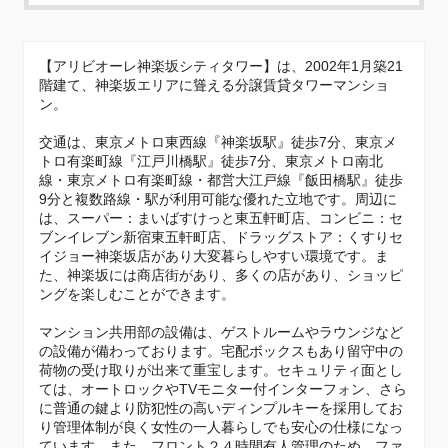
【アリビオーレ神楽坂シティタワー】は、2002年1月築21
階建て、神楽坂エリアに聳える分譲賃貸タワーマンショ
ン。
交通は、東京メトロ東西線『神楽坂駅』徒歩7分、東京メ
トロ有楽町線『江戸川橋駅』徒歩7分、東京メトロ南北
線・東京メトロ有楽町線・都営大江戸線『飯田橋駅』徒歩
9分と複数路線・駅が利用可能な優れた立地です。周辺に
は、スーパー：まいばすけっと東五軒町店、コンビニ：セ
ブンイレブン新宿東五軒町店、ドラッグストア：くすりセ
イジョー神楽坂店があり大変暮らしやすい環境です。ま
た、神楽坂には商店街があり、多くの店があり、ショッピ
ングを楽しむことができます。
マンション共用部の設備は、ゲストルームやラウンジなど
の設備が備わっております。宅配ボックスもあり留守中の
荷物の受け取りが出来て重宝します。セキュリティ面とし
ては、オートロックやTVモニター付インターフォン、さら
に普通の鍵より防犯性の高いディンプルキーを採用してお
り管理体制が良く女性の一人暮らしでも安心の仕様になっ
ています。また、フロント２４時間有人管理のため、ファ