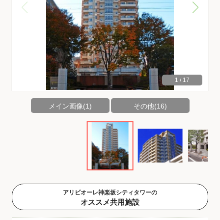
1
/
17
メイン画像(1)
その他(16)
アリビオーレ神楽坂シティタワーの
オススメ共用施設