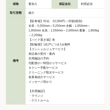
保険
要加入
保証会社
利用必須
取引形態
媒介
【駐車場】55台 32,000円～/月額(税別)
全長：5,050mm～5,250mm 全幅：1,850mm～
1,950mm 全高：1,550mm～2,000mm 重量：1,800kg
～2,200kg
【バイク置き場】有
【駐輪場】1住戸につき1台無料
【コンシェルジュサービス】
来訪者の受付・案内
共用施設の予約
備考
宅配便の一時預かりサービス
タクシー手配サービス
クリ―ニング取次サービス
各業者紹介サービス
メッセージ預かり
【共用施設】
・ラウンジ
・ゲストルーム