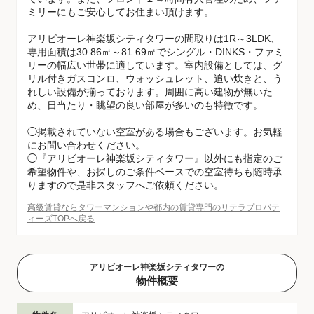
ミリーにもご安心してお住まい頂けます。
アリビオーレ神楽坂シティタワーの間取りは1R～3LDK、
専用面積は30.86㎡～81.69㎡でシングル・DINKS・ファミ
リーの幅広い世帯に適しています。室内設備としては、グ
リル付きガスコンロ、ウォッシュレット、追い炊きと、う
れしい設備が揃っております。周囲に高い建物が無いた
め、日当たり・眺望の良い部屋が多いのも特徴です。
◯掲載されていない空室がある場合もございます。お気軽
にお問い合わせください。
◯『アリビオーレ神楽坂シティタワー』以外にも指定のご
希望物件や、お探しのご条件ベースでの空室待ちも随時承
りますので是非スタッフへご依頼ください。
高級賃貸ならタワーマンションや都内の賃貸専門のリテラプロパテ
ィーズTOPへ戻る
アリビオーレ神楽坂シティタワーの
物件概要