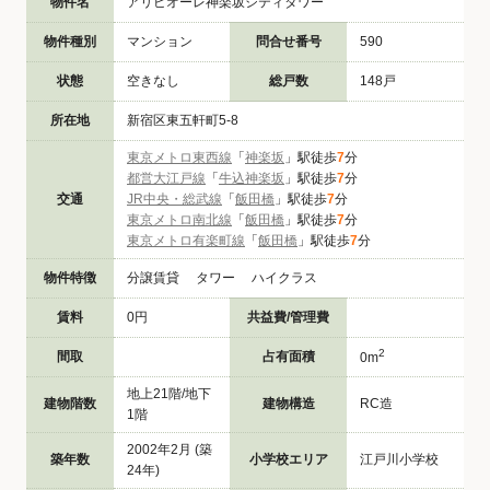
物件名
アリビオーレ神楽坂シティタワー
物件種別
マンション
問合せ番号
590
状態
空きなし
総戸数
148戸
所在地
新宿区東五軒町5-8
東京メトロ東西線
「
神楽坂
」駅徒歩
7
分
都営大江戸線
「
牛込神楽坂
」駅徒歩
7
分
交通
JR中央・総武線
「
飯田橋
」駅徒歩
7
分
東京メトロ南北線
「
飯田橋
」駅徒歩
7
分
東京メトロ有楽町線
「
飯田橋
」駅徒歩
7
分
物件特徴
分譲賃貸 タワー ハイクラス
賃料
0円
共益費/管理費
2
間取
占有面積
0m
地上21階/地下
建物階数
建物構造
RC造
1階
2002年2月 (築
築年数
小学校エリア
江戸川小学校
24年)