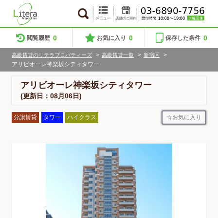
0
0
0
閲覧履歴
お気に入り
保存した条件
>
>
>
高級賃貸のリテラプロパティーズ
高級賃貸一覧
新宿区
アリビオーレ神楽坂シティタワー
アリビオーレ神楽坂シティタワー
(更新日：08月06日)
お気に入り
分譲賃貸
タワー
ハイクラス