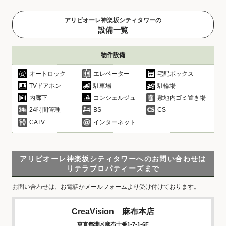
アリビオーレ神楽坂シティタワーの
設備一覧
物件設備
オートロック
エレベーター
宅配ボックス
TVドアホン
駐車場
駐輪場
内廊下
コンシェルジュ
敷地内ゴミ置き場
24時間管理
BS
CS
CATV
インターネット
アリビオーレ神楽坂シティタワーへのお問い合わせは
リテラプロパティーズまで
お問い合わせは、お電話かメールフォームより受け付けております。
CreaVision 麻布本店
東京都港区麻布十番1-7-1-6F